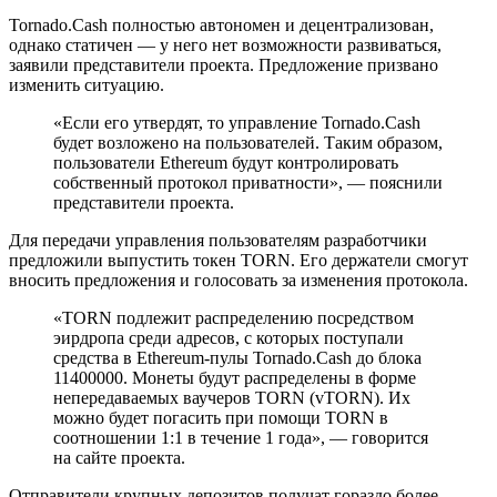
Tornado.Cash полностью автономен и децентрализован,
однако статичен — у него нет возможности развиваться,
заявили представители проекта. Предложение призвано
изменить ситуацию.
«Если его утвердят, то управление Tornado.Cash
будет возложено на пользователей. Таким образом,
пользователи Ethereum будут контролировать
собственный протокол приватности», — пояснили
представители проекта.
Для передачи управления пользователям разработчики
предложили выпустить токен TORN. Его держатели смогут
вносить предложения и голосовать за изменения протокола.
«TORN подлежит распределению посредством
эирдропа среди адресов, с которых поступали
средства в Ethereum-пулы Tornado.Cash до блока
11400000. Монеты будут распределены в форме
непередаваемых ваучеров TORN (vTORN). Их
можно будет погасить при помощи TORN в
соотношении 1:1 в течение 1 года», — говорится
на сайте проекта.
Отправители крупных депозитов получат гораздо более