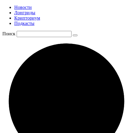
Новости
Лонгриды
Крипториум
Подкасты
Поиск