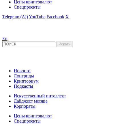
Цены криптовалют
Спецпроекты
Telegram (AI)
YouTube
Facebook
X
En
Новости
Лонгриды
Крипториум
Подкасты
Искусственный интеллект
Дайджест месяца
Корпораты
Цены криптовалют
Спецпроекты