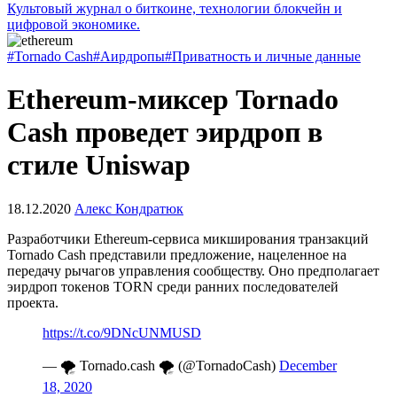
Культовый журнал о биткоине, технологии блокчейн и
цифровой экономике.
#Tornado Cash
#Аирдропы
#Приватность и личные данные
Ethereum-миксер Tornado
Cash проведет эирдроп в
стиле Uniswap
18.12.2020
Алекс Кондратюк
Разработчики Ethereum-сервиса микширования транзакций
Tornado Cash представили предложение, нацеленное на
передачу рычагов управления сообществу. Оно предполагает
эирдроп токенов TORN среди ранних последователей
проекта.
https://t.co/9DNcUNMUSD
— 🌪️ Tornado.cash 🌪️ (@TornadoCash)
December
18, 2020