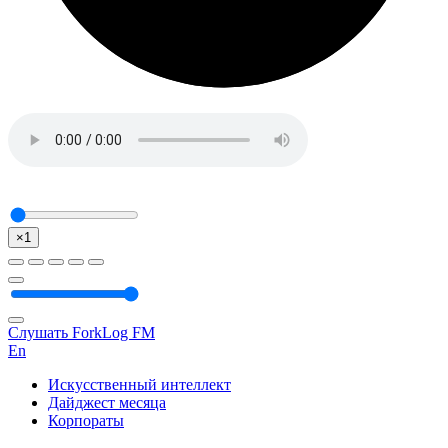
×1
Слушать ForkLog FM
En
Искусственный интеллект
Дайджест месяца
Корпораты