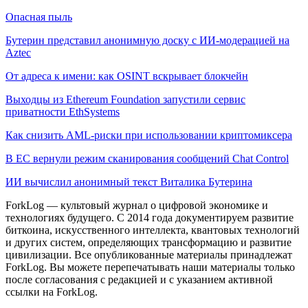
Опасная пыль
Бутерин представил анонимную доску с ИИ-модерацией на
Aztec
От адреса к имени: как OSINT вскрывает блокчейн
Выходцы из Ethereum Foundation запустили сервис
приватности EthSystems
Как снизить AML-риски при использовании криптомиксера
В ЕС вернули режим сканирования сообщений Chat Control
ИИ вычислил анонимный текст Виталика Бутерина
ForkLog — культовый журнал о цифровой экономике и
технологиях будущего. С 2014 года документируем развитие
биткоина, искусственного интеллекта, квантовых технологий
и других систем, определяющих трансформацию и развитие
цивилизации.
Все опубликованные материалы принадлежат
ForkLog. Вы можете перепечатывать наши материалы только
после согласования с редакцией и с указанием активной
ссылки на ForkLog.