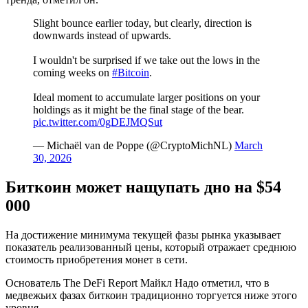
Slight bounce earlier today, but clearly, direction is
downwards instead of upwards.
I wouldn't be surprised if we take out the lows in the
coming weeks on
#Bitcoin
.
Ideal moment to accumulate larger positions on your
holdings as it might be the final stage of the bear.
pic.twitter.com/0gDEJMQSut
— Michaël van de Poppe (@CryptoMichNL)
March
30, 2026
Биткоин может нащупать дно на $54
000
На достижение минимума текущей фазы рынка указывает
показатель реализованный цены, который отражает среднюю
стоимость приобретения монет в сети.
Основатель The DeFi Report Майкл Надо отметил, что в
медвежьих фазах биткоин традиционно торгуется ниже этого
уровня.