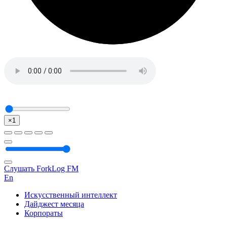
×1
Слушать ForkLog FM
En
Искусственный интеллект
Дайджест месяца
Корпораты