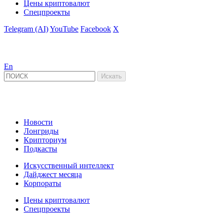
Цены криптовалют
Спецпроекты
Telegram (AI)
YouTube
Facebook
X
En
Новости
Лонгриды
Крипториум
Подкасты
Искусственный интеллект
Дайджест месяца
Корпораты
Цены криптовалют
Спецпроекты