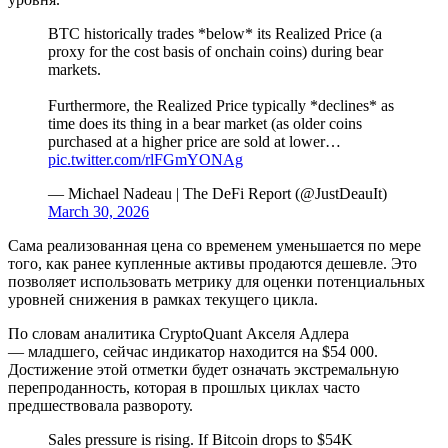
BTC historically trades *below* its Realized Price (a
proxy for the cost basis of onchain coins) during bear
markets.
Furthermore, the Realized Price typically *declines* as
time does its thing in a bear market (as older coins
purchased at a higher price are sold at lower…
pic.twitter.com/rlFGmYONAg
— Michael Nadeau | The DeFi Report (@JustDeauIt)
March 30, 2026
Сама реализованная цена со временем уменьшается по мере
того, как ранее купленные активы продаются дешевле. Это
позволяет использовать метрику для оценки потенциальных
уровней снижения в рамках текущего цикла.
По словам аналитика CryptoQuant Акселя Адлера
— младшего, сейчас индикатор находится на $54 000.
Достижение этой отметки будет означать экстремальную
перепроданность, которая в прошлых циклах часто
предшествовала развороту.
Sales pressure is rising. If Bitcoin drops to $54K