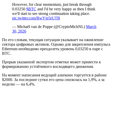
However, for clear momentum, just break through
0.03250
$BTC
and I'd be very happy as then I think
we'll start to see strong continuation taking place.
pic.twitter.com/BwYjp5rUTB
— Michaël van de Poppe (@CryptoMichNL)
March
30, 2026
По его словам, текущая ситуация указывает на оживление
сектора цифровых активов. Однако для закрепления импульса
Ethereum необходимо преодолеть уровень 0,03250 в паре с
BTC.
Прорыв указанной экспертом отметки может привести к
формированию устойчивого восходящего движения.
На момент написания ведущий альткоин торгуется в районе
$2000. За последние сутки его цена снизилась на 1,9%, а за
неделю — на 6,4%.