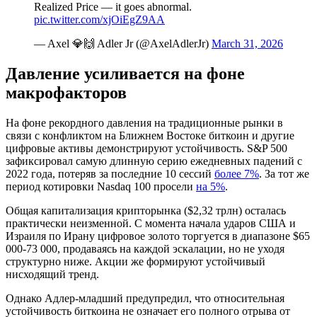
Realized Price — it goes abnormal.
pic.twitter.com/xjOiEgZ9AA
— Axel 💎🙌 Adler Jr (@AxelAdlerJr)
March 31, 2026
Давление усиливается на фоне
макрофакторов
На фоне рекордного давления на традиционные рынки в
связи с конфликтом на Ближнем Востоке биткоин и другие
цифровые активы демонстрируют устойчивость. S&P 500
зафиксировал самую длинную серию ежедневных падений с
2022 года, потеряв за последние 10 сессий
более 7%
. За тот же
период котировки Nasdaq 100 просели
на 5%
.
Общая капитализация крипторынка ($2,32 трлн) осталась
практически неизменной. С момента начала ударов США и
Израиля по Ирану цифровое золото торгуется в диапазоне $65
000-73 000, продаваясь на каждой эскалации, но не уходя
структурно ниже. Акции же формируют устойчивый
нисходящий тренд.
Однако Адлер-младший предупредил, что относительная
устойчивость биткоина не означает его полного отрыва от