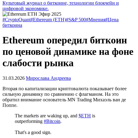
Культовый журнал о биткоине, технологии блокчейн и
цифровой экономике.
#CryptoQuant
#Ethereum (ETH)
#S&P 500
#Мнения
#Цена
биткоина
Ethereum опередил биткоин
по ценовой динамике на фоне
слабости рынка
31.03.2026
Мирослава Андреева
Вторая по капитализации криптовалюта показывает более
сильную динамику по сравнению с флагманом. На это
обратил внимание основатель MN Trading Михаэль ван де
Поппе.
The markets are waking up, and
$ETH
is
outperforming
#Bitcoin
.
That's a good sign.