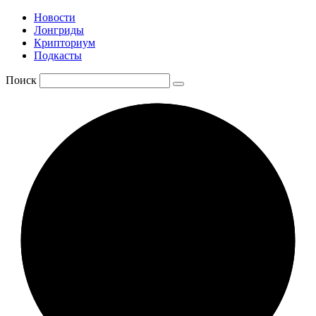
Новости
Лонгриды
Крипториум
Подкасты
Поиск