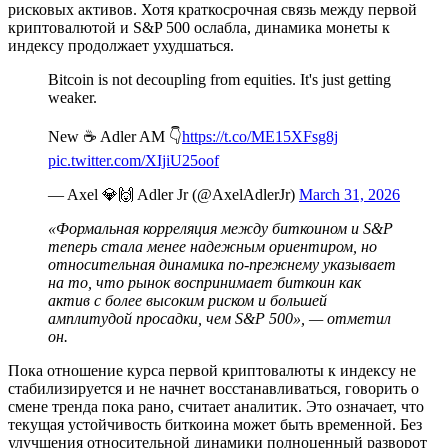
рисковых активов. Хотя краткосрочная связь между первой
криптовалютой и S&P 500 ослабла, динамика монеты к
индексу продолжает ухудшаться.
Bitcoin is not decoupling from equities. It's just getting
weaker.
New ☕️ Adler AM 👇
https://t.co/ME15XFsg8j
pic.twitter.com/XIjiU25oof
— Axel 💎🙌 Adler Jr (@AxelAdlerJr)
March 31, 2026
«Формальная корреляция между биткоином и S&P
теперь стала менее надежным ориентиром, но
относительная динамика по‑прежнему указывает
на то, что рынок воспринимает биткоин как
актив с более высоким риском и большей
амплитудой просадки, чем S&P 500», — отметил
он.
Пока отношение курса первой криптовалюты к индексу не
стабилизируется и не начнет восстанавливаться, говорить о
смене тренда пока рано, считает аналитик. Это означает, что
текущая устойчивость биткоина может быть временной. Без
улучшения относительной динамики полноценный разворот