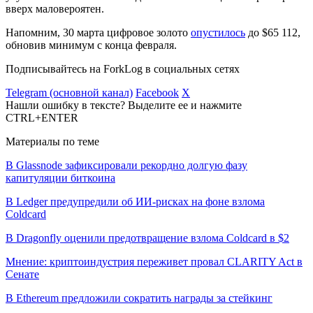
вверх маловероятен.
Напомним, 30 марта цифровое золото
опустилось
до $65 112,
обновив минимум с конца февраля.
Подписывайтесь на ForkLog в социальных сетях
Telegram (основной канал)
Facebook
X
Нашли ошибку в тексте? Выделите ее и нажмите
CTRL+ENTER
Материалы по теме
В Glassnode зафиксировали рекордно долгую фазу
капитуляции биткоина
В Ledger предупредили об ИИ-рисках на фоне взлома
Coldcard
В Dragonfly оценили предотвращение взлома Coldcard в $2
Мнение: криптоиндустрия переживет провал CLARITY Act в
Сенате
В Ethereum предложили сократить награды за стейкинг