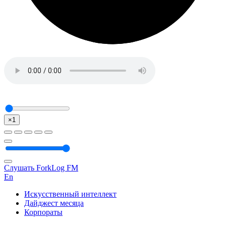
×1
Слушать ForkLog FM
En
Искусственный интеллект
Дайджест месяца
Корпораты