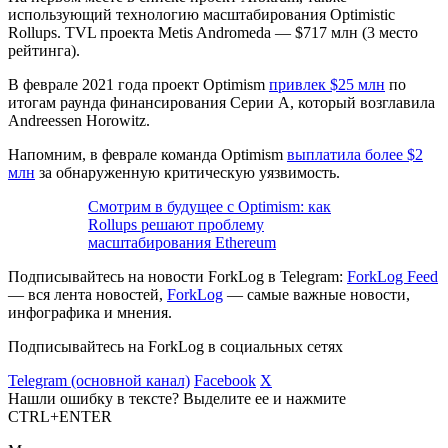
использующий технологию масштабирования Optimistic
Rollups. TVL проекта Metis Andromeda — $717 млн (3 место
рейтинга).
В феврале 2021 года проект Optimism
привлек $25 млн
по
итогам раунда финансирования Серии А, который возглавила
Andreessen Horowitz.
Напомним, в феврале команда Optimism
выплатила более $2
млн
за обнаруженную критическую уязвимость.
Смотрим в будущее с Optimism: как
Rollups решают проблему
масштабирования Ethereum
Подписывайтесь на новости ForkLog в Telegram:
ForkLog Feed
— вся лента новостей,
ForkLog
— самые важные новости,
инфографика и мнения.
Подписывайтесь на ForkLog в социальных сетях
Telegram (основной канал)
Facebook
X
Нашли ошибку в тексте? Выделите ее и нажмите
CTRL+ENTER