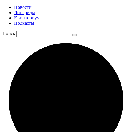
Новости
Лонгриды
Крипториум
Подкасты
Поиск