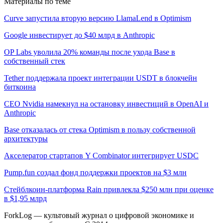
Материалы по теме
Curve запустила вторую версию LlamaLend в Optimism
Google инвестирует до $40 млрд в Anthropic
OP Labs уволила 20% команды после ухода Base в
собственный стек
Tether поддержала проект интеграции USDT в блокчейн
биткоина
CEO Nvidia намекнул на остановку инвестиций в OpenAI и
Anthropic
Base отказалась от стека Optimism в пользу собственной
архитектуры
Акселератор стартапов Y Combinator интегрирует USDC
Pump.fun создал фонд поддержки проектов на $3 млн
Стейблкоин-платформа Rain привлекла $250 млн при оценке
в $1,95 млрд
ForkLog — культовый журнал о цифровой экономике и