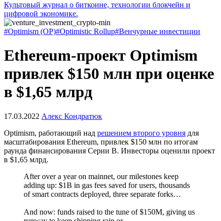
Культовый журнал о биткоине, технологии блокчейн и
цифровой экономике.
#Optimism (OP)
#Optimistic Rollup
#Венчурные инвестиции
Ethereum-проект Optimism
привлек $150 млн при оценке
в $1,65 млрд
17.03.2022
Алекс Кондратюк
Optimism, работающий над
решением второго уровня
для
масштабирования Ethereum, привлек $150 млн по итогам
раунда финансирования Серии B. Инвесторы оценили проект
в $1,65 млрд.
After over a year on mainnet, our milestones keep
adding up: $1B in gas fees saved for users, thousands
of smart contracts deployed, three separate forks…
And now: funds raised to the tune of $150M, giving us
runway to keep shipping rain or