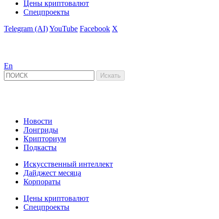
Цены криптовалют
Спецпроекты
Telegram (AI)
YouTube
Facebook
X
En
Новости
Лонгриды
Крипториум
Подкасты
Искусственный интеллект
Дайджест месяца
Корпораты
Цены криптовалют
Спецпроекты