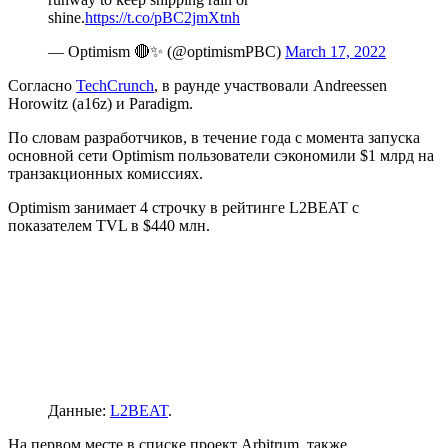
shine.
https://t.co/pBC2jmXtnh
— Optimism 🔴✨ (@optimismPBC)
March 17, 2022
Согласно
TechCrunch
, в раунде участвовали Andreessen
Horowitz (a16z) и Paradigm.
По словам разработчиков, в течение года с момента запуска
основной сети Optimism пользователи сэкономили $1 млрд на
транзакционных комиссиях.
Optimism занимает 4 строчку в рейтинге L2BEAT с
показателем
TVL
в $440 млн.
Данные:
L2BEAT
.
На первом месте в списке проект Arbitrum, также