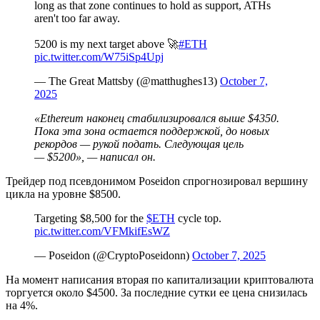
long as that zone continues to hold as support, ATHs
aren't too far away.
5200 is my next target above 🚀
#ETH
pic.twitter.com/W75iSp4Upj
— The Great Mattsby (@matthughes13)
October 7,
2025
«Ethereum наконец стабилизировался выше $4350.
Пока эта зона остается поддержкой, до новых
рекордов — рукой подать. Следующая цель
— $5200», — написал он.
Трейдер под псевдонимом Poseidon спрогнозировал вершину
цикла на уровне $8500.
Targeting $8,500 for the
$ETH
cycle top.
pic.twitter.com/VFMkifEsWZ
— Poseidon (@CryptoPoseidonn)
October 7, 2025
На момент написания вторая по капитализации криптовалюта
торгуется около $4500. За последние сутки ее цена снизилась
на 4%.