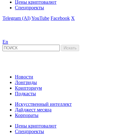
Цены криптовалют
Спецпроекты
Telegram (AI)
YouTube
Facebook
X
En
Новости
Лонгриды
Крипториум
Подкасты
Искусственный интеллект
Дайджест месяца
Корпораты
Цены криптовалют
Спецпроекты