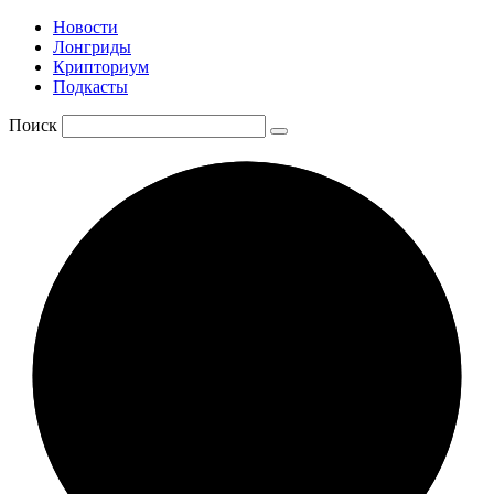
Новости
Лонгриды
Крипториум
Подкасты
Поиск