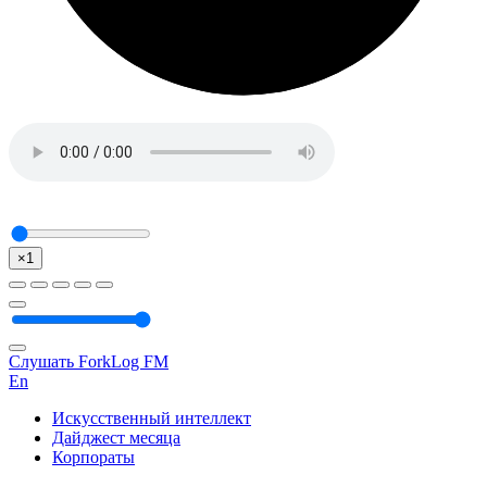
×1
Слушать ForkLog FM
En
Искусственный интеллект
Дайджест месяца
Корпораты