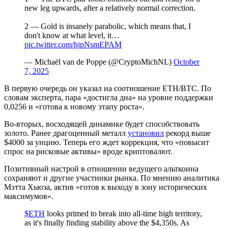
new leg upwards, after a relatively normal correction.
2 — Gold is insanely parabolic, which means that, I
don't know at what level, it…
pic.twitter.com/hjpNsmEPAM
— Michaël van de Poppe (@CryptoMichNL)
October
7, 2025
В первую очередь он указал на соотношение ETH/BTC. По
словам эксперта, пара «достигла дна» на уровне поддержки
0,0256 и «готова к новому этапу роста».
Во-вторых, восходящей динамике будет способствовать
золото. Ранее драгоценный металл
установил
рекорд выше
$4000 за унцию. Теперь его ждет коррекция, что «повысит
спрос на рисковые активы» вроде криптовалют.
Позитивный настрой в отношении ведущего альткоина
сохраняют и другие участники рынка. По мнению аналитика
Мэтта Хьюза, актив «готов к выходу в зону исторических
максимумов».
$ETH
looks primed to break into all-time high territory,
as it's finally finding stability above the $4,350s. As