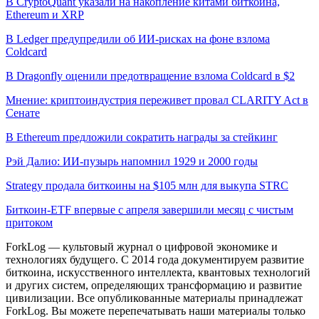
В CryptoQuant указали на накопление китами биткоина,
Ethereum и XRP
В Ledger предупредили об ИИ-рисках на фоне взлома
Coldcard
В Dragonfly оценили предотвращение взлома Coldcard в $2
Мнение: криптоиндустрия переживет провал CLARITY Act в
Сенате
В Ethereum предложили сократить награды за стейкинг
Рэй Далио: ИИ-пузырь напомнил 1929 и 2000 годы
Strategy продала биткоины на $105 млн для выкупа STRC
Биткоин-ETF впервые с апреля завершили месяц с чистым
притоком
ForkLog — культовый журнал о цифровой экономике и
технологиях будущего. С 2014 года документируем развитие
биткоина, искусственного интеллекта, квантовых технологий
и других систем, определяющих трансформацию и развитие
цивилизации.
Все опубликованные материалы принадлежат
ForkLog. Вы можете перепечатывать наши материалы только