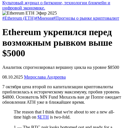
Культовый журнал о биткоине, технологии блокчейн и
цифровой экономике.
#Ethereum (ETH)
#Мнения
#Прогнозы о рынке криптовалют
Ethereum укрепился перед
возможным рывком выше
$5000
Аналитик спрогнозировал вершину цикла на уровне $8500
08.10.2025
Мирослава Андреева
7 октября цена второй по капитализации криптовалюты
приблизилась к историческому максимуму, пробив уровень
$4800. Основатель MN Fund Михаэль ван де Поппе ожидает
обновления
ATH
уже в ближайшее время.
The reason that I think that we're about to see a new all-
time high on
$ETH
is two-fold.
1 — The BTC pair looks bottomed out and ready for a