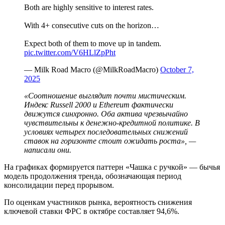
Both are highly sensitive to interest rates.
With 4+ consecutive cuts on the horizon…
Expect both of them to move up in tandem.
pic.twitter.com/V6HLlZpPht
— Milk Road Macro (@MilkRoadMacro)
October 7,
2025
«Соотношение выглядит почти мистическим.
Индекс Russell 2000 и Ethereum фактически
движутся синхронно. Оба актива чрезвычайно
чувствительны к денежно-кредитной политике. В
условиях четырех последовательных снижений
ставок на горизонте стоит ожидать роста», —
написали они.
На графиках формируется паттерн «Чашка с ручкой» — бычья
модель продолжения тренда, обозначающая период
консолидации перед прорывом.
По оценкам участников рынка, вероятность снижения
ключевой ставки ФРС в октябре составляет 94,6%.