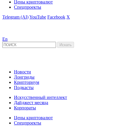
Цены криптовалют
Спецпроекты
Telegram (AI)
YouTube
Facebook
X
En
Новости
Лонгриды
Крипториум
Подкасты
Искусственный интеллект
Дайджест месяца
Корпораты
Цены криптовалют
Спецпроекты