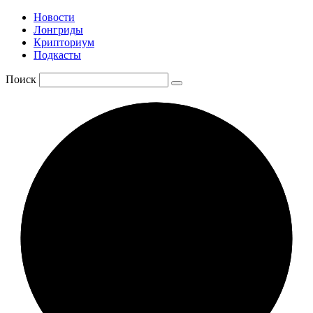
Новости
Лонгриды
Крипториум
Подкасты
Поиск