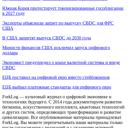
Южная Корея протестирует токенизированные гособлигации
в 2027 году
Эксперты объяснили запрет по выпуску CBDC для ФРС
США
В США запретят выпуск CBDC до 2030 года
Министр финансов США исключил запуск цифрового
доллара
Экономист предупредил о крахе валютной системы и вреде
CBDC
ЕЦБ поставил на цифровой евро вместо стейблкоинов
ЕЦБ выбрал платежные стандарты для цифрового евро
ForkLog — культовый журнал о цифровой экономике и
технологиях будущего. С 2014 года документируем развитие
биткоина, искусственного интеллекта, квантовых технологий
и других систем, определяющих трансформацию и развитие
цивилизации.
Все опубликованные материалы принадлежат
ForkLog. Вы можете перепечатывать наши материалы только
после согласования с редакцией и с указанием активной