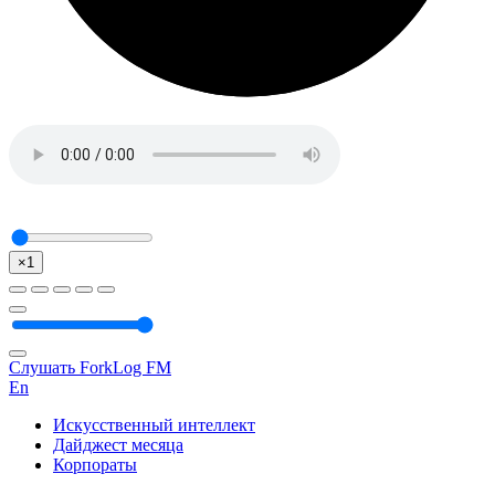
×1
Слушать ForkLog FM
En
Искусственный интеллект
Дайджест месяца
Корпораты