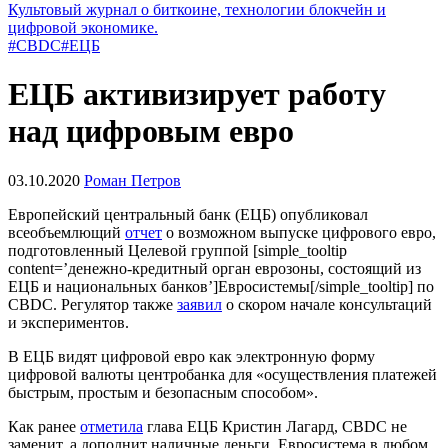
Культовый журнал о биткоине, технологии блокчейн и
цифровой экономике.
#CBDC
#ЕЦБ
ЕЦБ активизирует работу
над цифровым евро
03.10.2020
Роман Петров
Европейский центральный банк (ЕЦБ) опубликовал
всеобъемлющий
отчет
о возможном выпуске цифрового евро,
подготовленный Целевой группой [simple_tooltip
content=’денежно-кредитный орган еврозоны, состоящий из
ЕЦБ и национальных банков’]Евросистемы[/simple_tooltip] по
CBDC. Регулятор также
заявил
о скором начале консультаций
и экспериментов.
В ЕЦБ видят цифровой евро как электронную форму
цифровой валюты центробанка для «осуществления платежей
быстрым, простым и безопасным способом».
Как ранее
отметила
глава ЕЦБ Кристин Лагард, CBDC не
заменит, а дополнит наличные деньги. Евросистема в любом