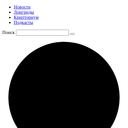
Новости
Лонгриды
Крипториум
Подкасты
Поиск