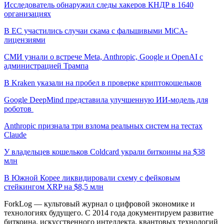
Исследователь обнаружил следы хакеров КНДР в 1640
организациях
В ЕС участились случаи скама с фальшивыми MiCA-
лицензиями
СМИ узнали о встрече Meta, Anthropic, Google и OpenAI с
администрацией Трампа
В Kraken указали на пробел в проверке криптокошельков
Google DeepMind представила улучшенную ИИ-модель для
роботов
Anthropic признала три взлома реальных систем на тестах
Claude
У владельцев кошельков Coldcard украли биткоины на $38
млн
В Южной Корее ликвидировали схему с фейковым
стейкингом XRP на $8,5 млн
ForkLog — культовый журнал о цифровой экономике и
технологиях будущего. С 2014 года документируем развитие
биткоина, искусственного интеллекта, квантовых технологий