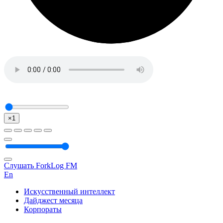
×1
Слушать ForkLog FM
En
Искусственный интеллект
Дайджест месяца
Корпораты