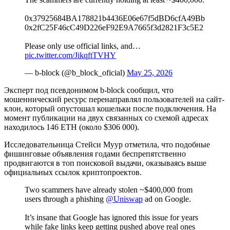
0x37925684BA178821b4436E06e67f5dBD6cfA49Bb
0x2fC25F46cC49D226eF92E9A7665f3d2821F3c5E2
Please only use official links, and…
pic.twitter.com/JikqftTVHY
— b-block (@b_block_oficial)
May 25, 2026
Эксперт под псевдонимом b-block сообщил, что
мошеннический ресурс перенаправлял пользователей на сайт-
клон, который опустошал кошельки после подключения. На
момент публикации на двух связанных со схемой адресах
находилось 146 ETH (около $306 000).
Исследовательница Стейси Муур отметила, что подобные
фишинговые объявления годами беспрепятственно
продвигаются в топ поисковой выдачи, оказываясь выше
официальных ссылок криптопроектов.
Two scammers have already stolen ~$400,000 from
users through a phishing
@Uniswap
ad on Google.
It’s insane that Google has ignored this issue for years
while fake links keep getting pushed above real ones