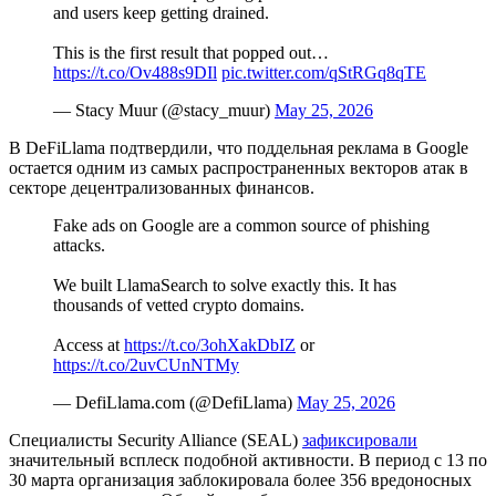
and users keep getting drained.
This is the first result that popped out…
https://t.co/Ov488s9DIl
pic.twitter.com/qStRGq8qTE
— Stacy Muur (@stacy_muur)
May 25, 2026
В DeFiLlama подтвердили, что поддельная реклама в Google
остается одним из самых распространенных векторов атак в
секторе децентрализованных финансов.
Fake ads on Google are a common source of phishing
attacks.
We built LlamaSearch to solve exactly this. It has
thousands of vetted crypto domains.
Access at
https://t.co/3ohXakDbIZ
or
https://t.co/2uvCUnNTMy
— DefiLlama.com (@DefiLlama)
May 25, 2026
Специалисты Security Alliance (SEAL)
зафиксировали
значительный всплеск подобной активности. В период с 13 по
30 марта организация заблокировала более 356 вредоносных