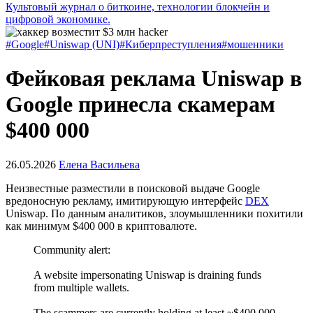
Культовый журнал о биткоине, технологии блокчейн и
цифровой экономике.
#Google
#Uniswap (UNI)
#Киберпреступления
#мошенники
Фейковая реклама Uniswap в
Google принесла скамерам
$400 000
26.05.2026
Елена Васильева
Неизвестные разместили в поисковой выдаче Google
вредоносную рекламу, имитирующую интерфейс
DEX
Uniswap. По данным аналитиков, злоумышленники похитили
как минимум $400 000 в криптовалюте.
Community alert:
A website impersonating Uniswap is draining funds
from multiple wallets.
The scammers are currently holding at least ~$400,000.