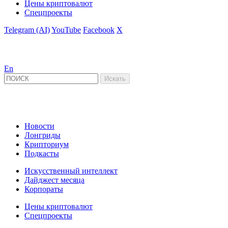
Цены криптовалют
Спецпроекты
Telegram (AI)
YouTube
Facebook
X
En
Новости
Лонгриды
Крипториум
Подкасты
Искусственный интеллект
Дайджест месяца
Корпораты
Цены криптовалют
Спецпроекты