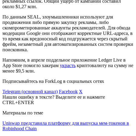
рекламных ссылок. Общий ущерб от кампании составил
около $1,27 млн.
По данным SEAL, злоумышленники используют для
продвижения либо прямую закупку рекламы, либо
скомпрометированные аккаунты рекламодателей. Для обхода
модерации Google они отображают корректные URL-адреса, в
то время как вредоносный код подгружается через скрытый
фрейм, незаметный для автоматизированных систем проверки
поисковика.
Напомним, в апреле поддельное приложение Ledger Live в
App Store помогло хакерам
украсть
криптовалюту на сумму не
менее $9,5 млн.
Подписывайтесь на ForkLog в социальных сетях
Telegram (основной канал)
Facebook
X
Нашли ошибку в тексте? Выделите ее и нажмите
CTRL+ENTER
Материалы по теме
Uniswap представила платформу для выпуска мем-токенов в
Robinhood Chain