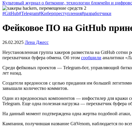
Культовый журнал о биткоине, технологии блокчейн и цифров
#GitHub
#Telegram
#Киберпреступления
#разработчики
Фейковое ПО на GitHub принес
26.02.2025
Лена Джесс
Неустановленная группа хакеров разместила на GitHub сотни
перехватчики буфера обмена. Об этом
сообщили
аналитики «Ла
Среди фейковых проектов — Telegram-бот, управляющий биткоин
лет назад.
Создатели вредоносов с целью придания им большей легитимн
завышали количество коммитов.
Один из вредоносных компонентов — инфостилер для кражи со
Telegram. Еще одна полезная нагрузка — перехватчик буфера
На данный момент подтверждена одна жертва подобной атаки, 
Кампания, получившая название GitVenom, наблюдается по всем