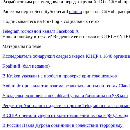
Разработчикам рекомендовали перед загрузкой ПО с GitHub про
Ранее эксперты SecurityScorecard
нашли
профиль GitHub, распр
Подписывайтесь на ForkLog в социальных сетях
Telegram (основной канал)
Facebook
X
Нашли ошибку в тексте? Выделите ее и нажмите CTRL+ENTE
Материалы по теме
Исследователь обнаружил следы хакеров КНДР в 1640 организ
Крайний (был недавно)
В Kraken указали на пробел в проверке криптокошельков
Anthropic признала три взлома реальных систем на тестах Claud
У владельцев кошельков Coldcard украли биткоины на $38 млн
Регулятор Австралии подал иск против Telegram из-за экстрем
В США оценили ущерб от криптомошенничества в $80,7 млрд
В России Павла Дурова обвинили в содействии терроризму