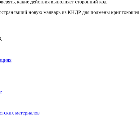
верять, какие действия выполняет сторонний код.
остранявший новую малварь из КНДР для подмены криптокошел
R
ациях
e
истских материалов