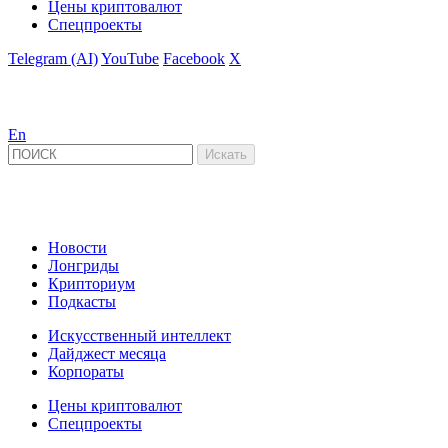
Цены криптовалют
Спецпроекты
Telegram (AI)
YouTube
Facebook
X
En
Новости
Лонгриды
Крипториум
Подкасты
Искусственный интеллект
Дайджест месяца
Корпораты
Цены криптовалют
Спецпроекты