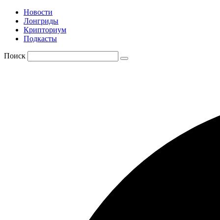
Новости
Лонгриды
Крипториум
Подкасты
Поиск