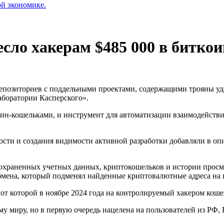
ой экономике.
ло хакерам $485 000 в биткоин
 репозиториев с поддельными проектами, содержащими трояны у
боратории Касперского».
-кошельками, и инструмент для автоматизации взаимодействия с
ости и создания видимости активной разработки добавляли в о
храненных учетных данных, криптокошельков и истории просмот
 обмена, который подменял найденные криптовалютные адреса 
от которой в ноябре 2024 года на контролируемый хакером коше
у миру, но в первую очередь нацелена на пользователей из РФ,