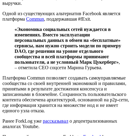
выручки.
Одной из существующих альтернатив Facebook является
платформа
Commun
, поддержавшая #fExit.
«Экономика социальных сетей нуждается в
изменениях. Вместо эксплуатации
персональных данных в обмен на «бесплатные»
сервисы, нам нужно строить модели по примеру
DAO, где решения на уровне отдельного
сообщества и всей платформы принимают
пользователи, а не условный Марк Цукерберг»
,
– отметила СЕО соцсети Марина Гурьева.
Платформа Commun позволяет создавать самоуправляемые
сообщества со своей внутренней экономикой и правилами,
принятыми в результате достижения консенсуса и
записанными в блокчейне. Сохранность пользовательского
контента обеспечена архитектурой, основанной на p2p-сети,
где информация хранится на множестве нод и не имеет
единого узла отказа.
Ранее ForkLog уже
рассказывал
о децентрализованных
аналогах Youtube.