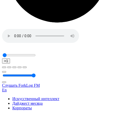
×1
Слушать ForkLog FM
En
Искусственный интеллект
Дайджест месяца
Корпораты