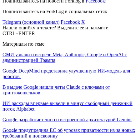
Подписывайтесь на новости Forklog в
Facebook
!
Подписывайтесь на ForkLog в социальных сетях
Telegram (основной канал)
Facebook
X
Нашли ошибку в тексте? Выделите ее и нажмите
CTRL+ENTER
Материалы по теме
СМИ узнали о встрече Meta, Anthropic, Google и OpenAI с
администрацией Трампа
Google DeepMind представила улучшенную ИИ-модель для
роботов
В выдаче Google нашли чаты Claude с ключами от
криптокошельков
ИИ-расходы впервые вывели в минус свободный денежный
поток Alphabet
Google разработает чип со встроенной архитектурой Gemini
Google предупредила ЕС об угрозах приватности из-за новых
требований к поисковику