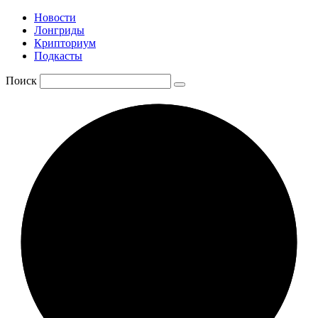
Новости
Лонгриды
Крипториум
Подкасты
Поиск