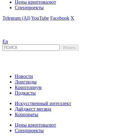
Цены криптовалют
Спецпроекты
Telegram (AI)
YouTube
Facebook
X
En
Новости
Лонгриды
Крипториум
Подкасты
Искусственный интеллект
Дайджест месяца
Корпораты
Цены криптовалют
Спецпроекты