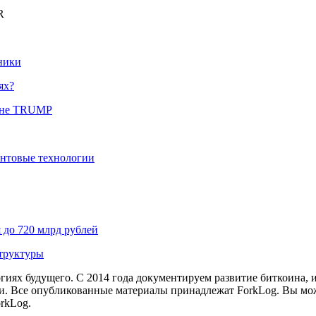
R
ники
ях?
оине TRUMP
антовые технологии
 до 720 млрд рублей
структуры
иях будущего. С 2014 года документируем развитие биткоина, 
и.
Все опубликованные материалы принадлежат ForkLog. Вы мож
rkLog.