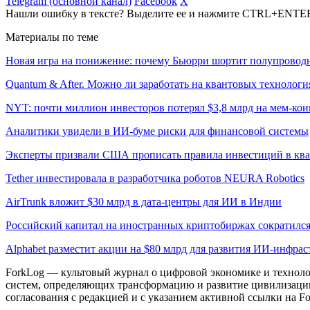
Telegram (основной канал)
Facebook
X
Нашли ошибку в тексте? Выделите ее и нажмите CTRL+ENTE
Материалы по теме
Новая игра на понижение: почему Бьюрри шортит полупровод
Quantum & After. Можно ли заработать на квантовых технологи
NYT: почти миллион инвесторов потерял $3,8 млрд на мем-к
Аналитики увидели в ИИ-буме риски для финансовой системы
Эксперты призвали США прописать правила инвестиций в кв
Tether инвестировала в разработчика роботов NEURA Robotics
AirTrunk вложит $30 млрд в дата-центры для ИИ в Индии
Российский капитал на иностранных криптобиржах сократился
Alphabet разместит акции на $80 млрд для развития ИИ-инфра
ForkLog — культовый журнал о цифровой экономике и технолог
систем, определяющих трансформацию и развитие цивилизаци
согласования с редакцией и с указанием активной ссылки на Fo