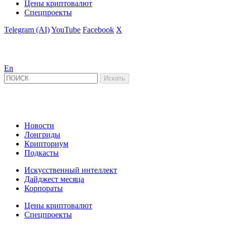
Цены криптовалют
Спецпроекты
Telegram (AI)
YouTube
Facebook
X
En
Новости
Лонгриды
Крипториум
Подкасты
Искусственный интеллект
Дайджест месяца
Корпораты
Цены криптовалют
Спецпроекты