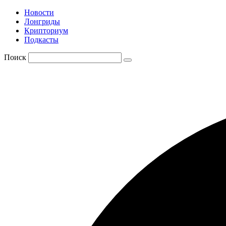
Новости
Лонгриды
Крипториум
Подкасты
Поиск