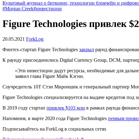
Культовый журнал о биткоине, технологии блокчейн и цифров
#Morgan Creek
#инвестиции
Figure Technologies привлек $
20.05.2021
ForkLog
Финтех-стартап Figure Technologies
закрыл
раунд финансировани
К раунду присоединились Digital Currency Group, DCM, партнер
«Эти инвестиции дадут ресурсы, необходимые для дальн
заявил глава Figure Майк Кэгни.
Соучредитель 10T Стэн Мироншик и генеральный партнер Morga
Figure Technologies специализируется на выдаче кредитов под
В 2019 году стартап
привлек $103 млн
в рамках раунда финанси
Напомним, в марте 2020 года Figure Technologies
первым прове
Подписывайтесь на ForkLog в социальных сетях