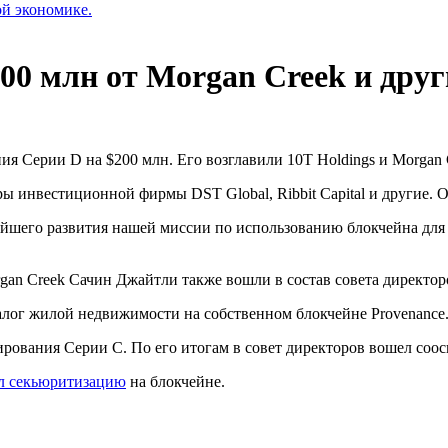
ой экономике.
200 млн от Morgan Creek и дру
я Серии D на $200 млн. Его возглавили 10T Holdings и Morgan Cr
ы инвестиционной фирмы DST Global, Ribbit Capital и другие. Оц
ейшего развития нашей миссии по использованию блокчейна дл
n Creek Сачин Джайтли также вошли в состав совета директоро
 залог жилой недвижимости на собственном блокчейне Provenance
рования Серии С. По его итогам в совет директоров вошел соос
л секьюритизацию
на блокчейне.