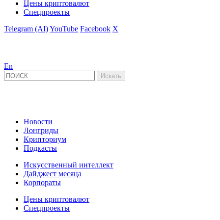
Цены криптовалют
Спецпроекты
Telegram (AI)
YouTube
Facebook
X
En
Новости
Лонгриды
Крипториум
Подкасты
Искусственный интеллект
Дайджест месяца
Корпораты
Цены криптовалют
Спецпроекты