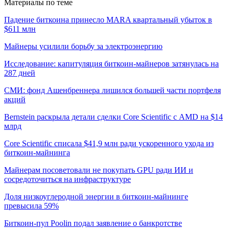
Материалы по теме
Падение биткоина принесло MARA квартальный убыток в
$611 млн
Майнеры усилили борьбу за электроэнергию
Исследование: капитуляция биткоин-майнеров затянулась на
287 дней
СМИ: фонд Ашенбреннера лишился большей части портфеля
акций
Bernstein раскрыла детали сделки Core Scientific с AMD на $14
млрд
Core Scientific списала $41,9 млн ради ускоренного ухода из
биткоин-майнинга
Майнерам посоветовали не покупать GPU ради ИИ и
сосредоточиться на инфраструктуре
Доля низкоуглеродной энергии в биткоин-майнинге
превысила 59%
Биткоин-пул Poolin подал заявление о банкротстве