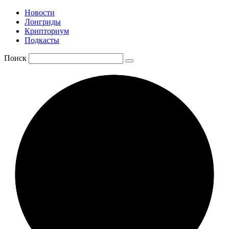
Новости
Лонгриды
Крипториум
Подкасты
Поиск