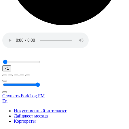
×1
Слушать ForkLog FM
En
Искусственный интеллект
Дайджест месяца
Корпораты