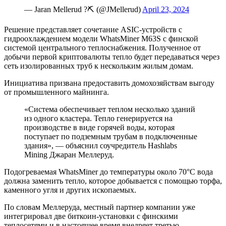
— Jaran Mellerud ?⛏️ (@JMellerud)
April 23, 2024
Решение представляет сочетание ASIC-устройств с
гидроохлаждением модели WhatsMiner M63S с финской
системой центрального теплоснабжения. Полученное от
добычи первой криптовалюты тепло будет передаваться через
сеть изолированных труб к нескольким жилым домам.
Инициатива призвана предоставить домохозяйствам выгоду
от промышленного майнинга.
«Система обеспечивает теплом несколько зданий
из одного кластера. Тепло генерируется на
производстве в виде горячей воды, которая
поступает по подземным трубам в подключенные
здания», — объяснил соучредитель Hashlabs
Mining Джаран Меллеруд.
Подогреваемая WhatsMiner до температуры около 70°С вода
должна заменить тепло, которое добывается с помощью торфа,
каменного угля и других ископаемых.
По словам Меллеруда, местный партнер компании уже
интегрировал две биткоин-установки с финскими
теплосетями и в настоящее время внедряет третью.