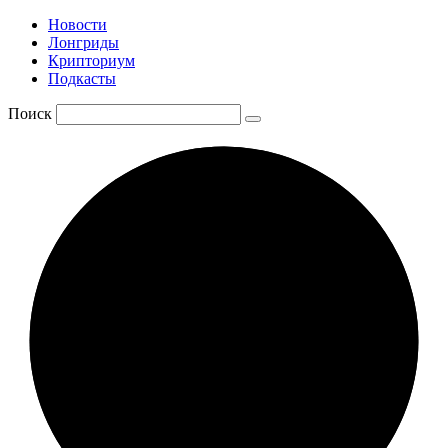
Новости
Лонгриды
Крипториум
Подкасты
Поиск