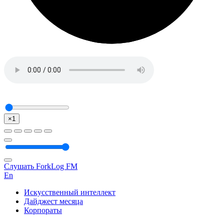
×1
Слушать ForkLog FM
En
Искусственный интеллект
Дайджест месяца
Корпораты