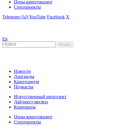
Цены криптовалют
Спецпроекты
Telegram (AI)
YouTube
Facebook
X
En
Новости
Лонгриды
Крипториум
Подкасты
Искусственный интеллект
Дайджест месяца
Корпораты
Цены криптовалют
Спецпроекты