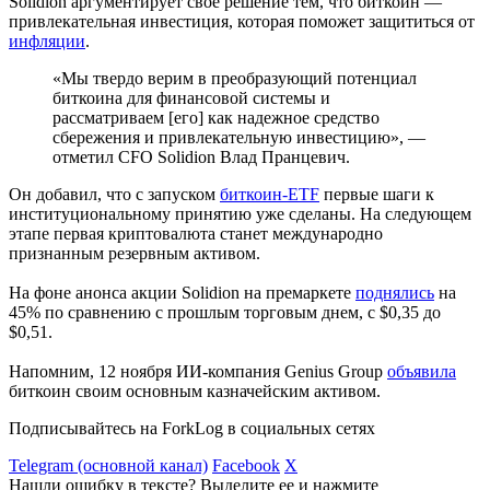
Solidion аргументирует свое решение тем, что биткоин —
привлекательная инвестиция, которая поможет защититься от
инфляции
.
«Мы твердо верим в преобразующий потенциал
биткоина для финансовой системы и
рассматриваем [его] как надежное средство
сбережения и привлекательную инвестицию», —
отметил
CFO
Solidion Влад Пранцевич.
Он добавил, что с запуском
биткоин-ETF
первые шаги к
институциональному принятию уже сделаны. На следующем
этапе первая криптовалюта станет международно
признанным резервным активом.
На фоне анонса акции Solidion на премаркете
поднялись
на
45% по сравнению с прошлым торговым днем, с $0,35 до
$0,51.
Напомним, 12 ноября ИИ-компания Genius Group
объявила
биткоин своим основным казначейским активом.
Подписывайтесь на ForkLog в социальных сетях
Telegram (основной канал)
Facebook
X
Нашли ошибку в тексте? Выделите ее и нажмите