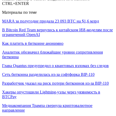
CTRL+ENTER
Материалы по теме
MARA за полугодие продала 23 093 BTC на $1,6 млрд
В Bitcoin Red Team вернулись к китайским ИИ-моделям после
ограничений OpenAI
Как платить в биткоине анонимно
Аналитик обозначил ближайшие уровни сопротивления
биткоина
Глава Quantus предупредил о квантовых взломах без следов
Сеть биткоина разделилась из-за софтфорка BIP-110
Разработчик указал на риск потери биткоинов из-за BIP-110
Хакеры опустошили Lightning-узлы через уязвимость в
BTCPay
Медиакомпания Трампа свернула криптовалютное
направление