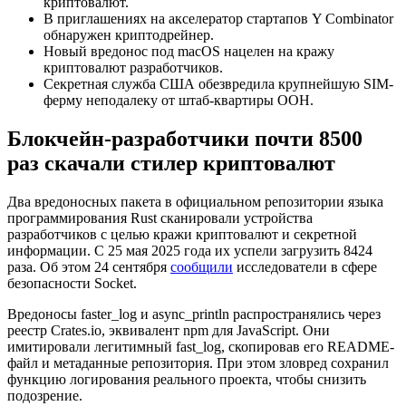
криптовалют.
В приглашениях на акселератор стартапов Y Combinator
обнаружен криптодрейнер.
Новый вредонос под macOS нацелен на кражу
криптовалют разработчиков.
Секретная служба США обезвредила крупнейшую SIM-
ферму неподалеку от штаб-квартиры ООН.
Блокчейн-разработчики почти 8500
раз скачали стилер криптовалют
Два вредоносных пакета в официальном репозитории языка
программирования Rust сканировали устройства
разработчиков с целью кражи криптовалют и секретной
информации. С 25 мая 2025 года их успели загрузить 8424
раза. Об этом 24 сентября
сообщили
исследователи в сфере
безопасности Socket.
Вредоносы faster_log и async_println распространялись через
реестр Crates.io, эквивалент npm для JavaScript. Они
имитировали легитимный fast_log, скопировав его README-
файл и метаданные репозитория. При этом зловред сохранил
функцию логирования реального проекта, чтобы снизить
подозрение.