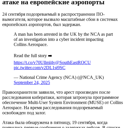
атаке на европейские аэропорты
24 сентября подозреваемый в распространении ПО-
вымогателя, которое вызвало масштабные сбои в системах
европейских аэропортов, был задержан.
A man has been arrested in the UK by the NCA as part
of an investigation into a cyber incident impacting
Collins Aerospace.
Read the full story ➡️
https://t.co/v70Ullml4v
@SouthEastROCU
pic.twitter.com/v2DL1st9SC
— National Crime Agency (NCA) (@NCA_UK)
September 24, 2025
Правоохранители заявили, что арест произведен после
расследования кибератаки, которая затронула программное
обеспечение Multi-User System Environment (MUSE) от Collins
Aerospace. На время расследования подозреваемый
освобожден под залог.
Атака была обнаружена в пятницу, 19 сентября, когда
появились первые сообщения о задержках рейсов. В списке