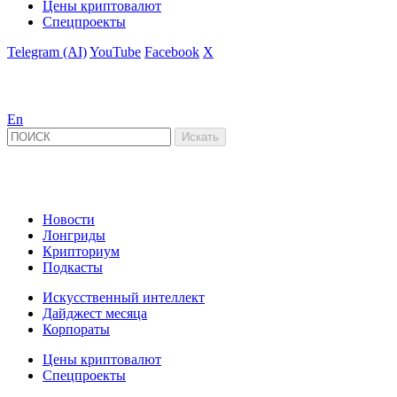
Цены криптовалют
Спецпроекты
Telegram (AI)
YouTube
Facebook
X
En
Новости
Лонгриды
Крипториум
Подкасты
Искусственный интеллект
Дайджест месяца
Корпораты
Цены криптовалют
Спецпроекты