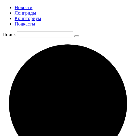
Новости
Лонгриды
Крипториум
Подкасты
Поиск