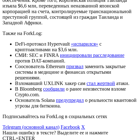
обеспечения. Кроме того, Королевская полиция Таиланда
изъяла $6,6 млн, переведенных неназванной японской
корпорацией на счета, контролируемые транснациональной
преступной группой, состоящей из граждан Таиланда и
Западной Африки.
Также на ForkLog:
DeFi-протокол Hypervault
«испарился»
с
криптоактивами на $3,6 млн.
СМИ: SEC и FINRA
инициировали расследование
против DAT-компаний.
Сооснователь Ethereum
призвал
заменить закрытые
системы в медицине и финансах открытыми
решениями.
Взломавший UXLINK хакер сам
стал жертвой
атаки.
В Bloomberg
сообщили
о ранее неизвестном взломе
Crypto.com.
Основатель Solana
предупредил
о реальности квантовой
угрозы для биткоина.
Подписывайтесь на ForkLog в социальных сетях
Telegram (основной канал)
Facebook
X
Нашли ошибку в тексте? Выделите ее и нажмите
CTRL+ENTER