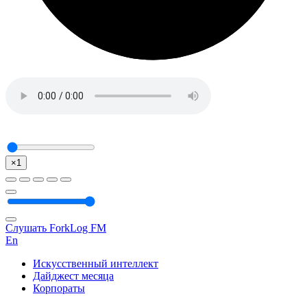
×1
Слушать ForkLog FM
En
Искусственный интеллект
Дайджест месяца
Корпораты