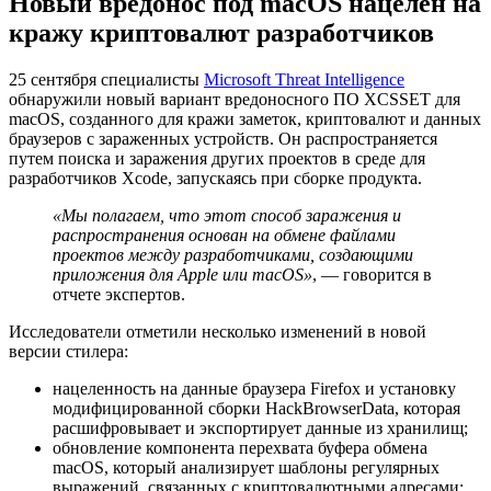
Новый вредонос под macOS нацелен на
кражу криптовалют разработчиков
25 сентября специалисты
Microsoft Threat Intelligence
обнаружили новый вариант вредоносного ПО XCSSET для
macOS, созданного для кражи заметок, криптовалют и данных
браузеров с зараженных устройств. Он распространяется
путем поиска и заражения других проектов в среде для
разработчиков Xcode, запускаясь при сборке продукта.
«Мы полагаем, что этот способ заражения и
распространения основан на обмене файлами
проектов между разработчиками, создающими
приложения для Apple или macOS»
, — говорится в
отчете экспертов.
Исследователи отметили несколько изменений в новой
версии стилера:
нацеленность на данные браузера Firefox и установку
модифицированной сборки HackBrowserData, которая
расшифровывает и экспортирует данные из хранилищ;
обновление компонента перехвата буфера обмена
macOS, который анализирует шаблоны регулярных
выражений, связанных с криптовалютными адресами;