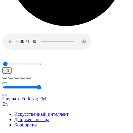
×1
Слушать ForkLog FM
En
Искусственный интеллект
Дайджест месяца
Корпораты