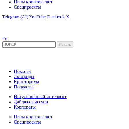
Цены криптовалют
Спецпроекты
Telegram (AI)
YouTube
Facebook
X
En
Новости
Лонгриды
Крипториум
Подкасты
Искусственный интеллект
Дайджест месяца
Корпораты
Цены криптовалют
Спецпроекты