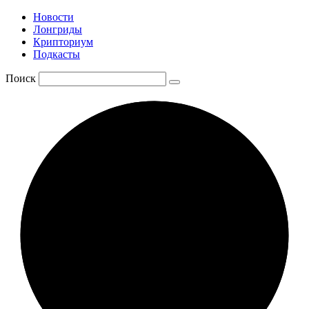
Новости
Лонгриды
Крипториум
Подкасты
Поиск