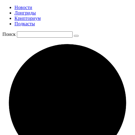
Новости
Лонгриды
Крипториум
Подкасты
Поиск