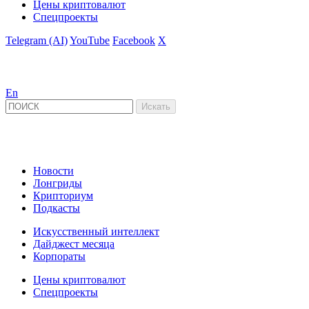
Цены криптовалют
Спецпроекты
Telegram (AI)
YouTube
Facebook
X
En
Новости
Лонгриды
Крипториум
Подкасты
Искусственный интеллект
Дайджест месяца
Корпораты
Цены криптовалют
Спецпроекты