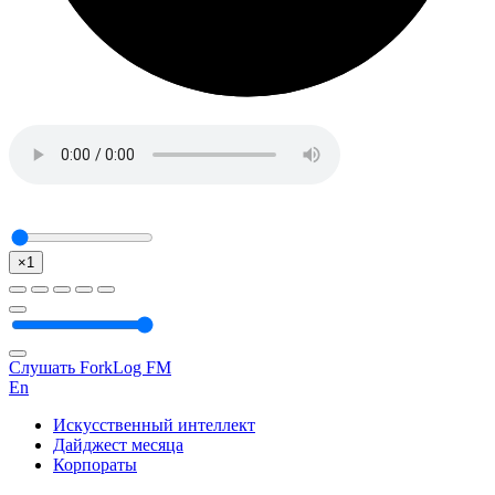
×1
Слушать ForkLog FM
En
Искусственный интеллект
Дайджест месяца
Корпораты