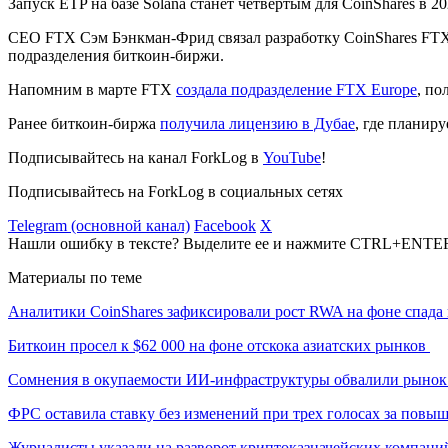
Запуск ETP на базе Solana станет четвертым для CoinShares в 2
CEO FTX Сэм Бэнкман-Фрид связал разработку CoinShares FTX 
подразделения биткоин-биржи.
Напомним в марте FTX
создала подразделение FTX Europe
, по
Ранее биткоин-биржа
получила лицензию в Дубае
, где планир
Подписывайтесь на канал ForkLog в
YouTube
!
Подписывайтесь на ForkLog в социальных сетях
Telegram (основной канал)
Facebook
X
Нашли ошибку в тексте? Выделите ее и нажмите CTRL+ENTE
Материалы по теме
Аналитики CoinShares зафиксировали рост RWA на фоне спада 
Биткоин просел к $62 000 на фоне отскока азиатских рынков
Сомнения в окупаемости ИИ-инфраструктуры обвалили рыно
ФРС оставила ставку без изменений при трех голосах за повы
Журналисты указали на разворот криптоказначейских компани