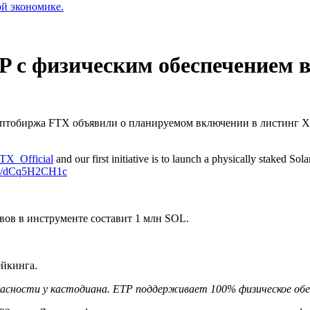
ой экономике.
P с физическим обеспечением в
тобиржа FTX объявили о планируемом включении в листинг Xetr
X_Official
and our first initiative is to launch a physically staked
com/dCq5H2CH1c
ов в инструменте составит 1 млн SOL.
ейкинга.
пасности у кастодиана. ETP поддерживает 100% физическое обе