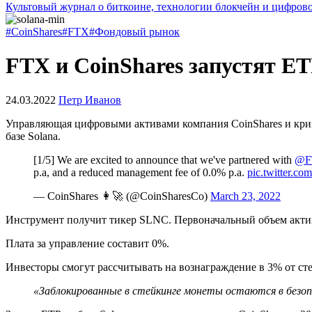
Культовый журнал о биткоине, технологии блокчейн и цифров
#CoinShares
#FTX
#Фондовый рынок
FTX и CoinShares запустят ET
24.03.2022
Петр Иванов
Управляющая цифровыми активами компания CoinShares и крип
базе Solana.
[1/5] We are excited to announce that we've partnered with
@FT
p.a, and a reduced management fee of 0.0% p.a.
pic.twitter.
— CoinShares 👩‍🚀 (@CoinSharesCo)
March 23, 2022
Инструмент получит тикер SLNC. Первоначальный объем актив
Плата за управление составит 0%.
Инвесторы смогут рассчитывать на вознаграждение в 3% от ст
«Заблокированные в стейкинге монеты остаются в безо