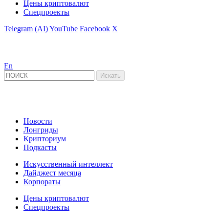
Цены криптовалют
Спецпроекты
Telegram (AI)
YouTube
Facebook
X
En
Новости
Лонгриды
Крипториум
Подкасты
Искусственный интеллект
Дайджест месяца
Корпораты
Цены криптовалют
Спецпроекты