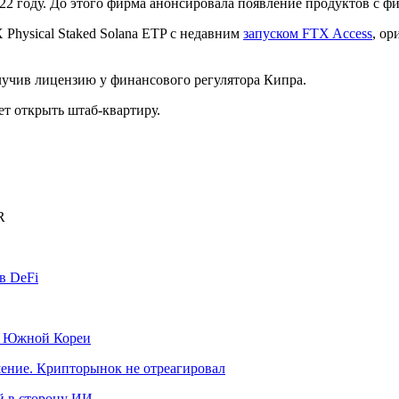
022 году. До этого фирма анонсировала появление продуктов c фи
Physical Staked Solana ETP с недавним
запуском FTX Access
, о
лучив лицензию у финансового регулятора Кипра.
ует открыть штаб-квартиру.
R
в DeFi
к Южной Кореи
шение. Крипторынок не отреагировал
й в сторону ИИ