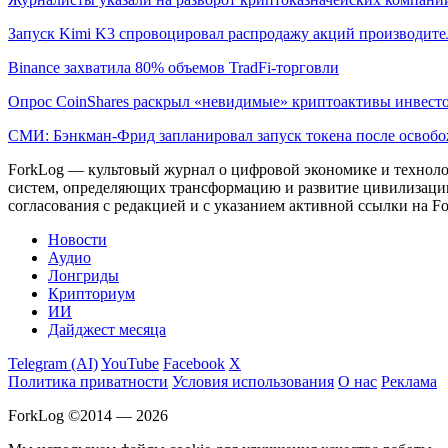
Запуск Kimi K3 спровоцировал распродажу акций производите
Binance захватила 80% объемов TradFi-торговли
Опрос CoinShares раскрыл «невидимые» криптоактивы инвест
СМИ: Бэнкман-Фрид запланировал запуск токена после освоб
ForkLog — культовый журнал о цифровой экономике и технолог
систем, определяющих трансформацию и развитие цивилизаци
согласования с редакцией и с указанием активной ссылки на Fo
Новости
Аудио
Лонгриды
Крипториум
ИИ
Дайджест месяца
Telegram (AI)
YouTube
Facebook
X
Политика приватности
Условия использования
О нас
Реклама
ForkLog ©2014 — 2026