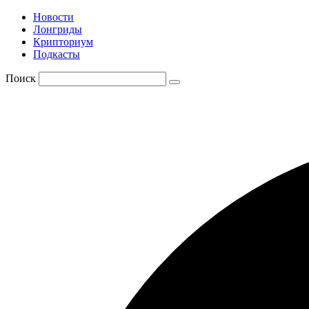
Новости
Лонгриды
Крипториум
Подкасты
Поиск