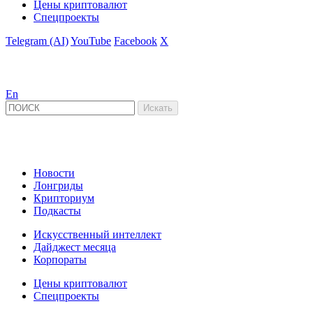
Цены криптовалют
Спецпроекты
Telegram (AI)
YouTube
Facebook
X
En
Новости
Лонгриды
Крипториум
Подкасты
Искусственный интеллект
Дайджест месяца
Корпораты
Цены криптовалют
Спецпроекты