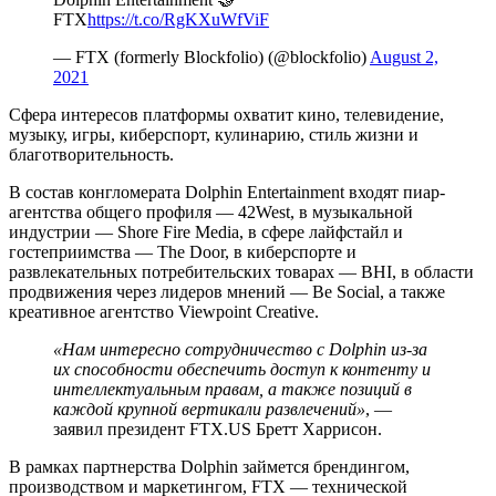
FTX
https://t.co/RgKXuWfViF
— FTX (formerly Blockfolio) (@blockfolio)
August 2,
2021
Сфера интересов платформы охватит кино, телевидение,
музыку, игры, киберспорт, кулинарию, стиль жизни и
благотворительность.
В состав конгломерата Dolphin Entertainment входят пиар-
агентства общего профиля — 42West, в музыкальной
индустрии — Shore Fire Media, в сфере лайфстайл и
гостеприимства — The Door, в киберспорте и
развлекательных потребительских товарах — BHI, в области
продвижения через лидеров мнений — Be Social, а также
креативное агентство Viewpoint Creative.
«Нам интересно сотрудничество с Dolphin из-за
их способности обеспечить доступ к контенту и
интеллектуальным правам, а также позиций в
каждой крупной вертикали развлечений»
, —
заявил президент FTX.US Бретт Харрисон.
В рамках партнерства Dolphin займется брендингом,
производством и маркетингом, FTX — технической