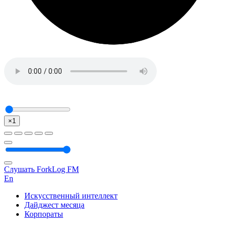
×1
Слушать ForkLog FM
En
Искусственный интеллект
Дайджест месяца
Корпораты