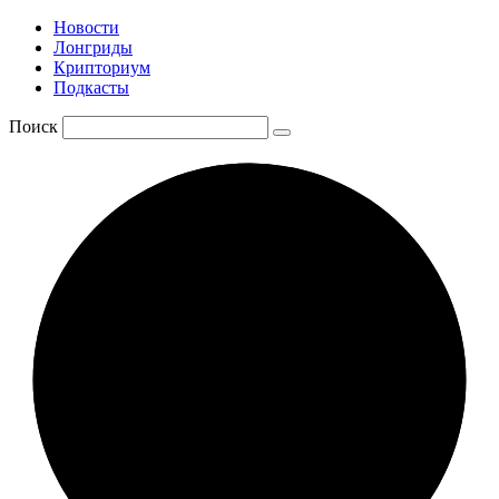
Новости
Лонгриды
Крипториум
Подкасты
Поиск