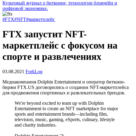
Культовый журнал о биткоине, технологии блокчейн и
цифровой экономике.
#FTX
#NFT
#маркетплейс
FTX запустит NFT-
маркетплейс с фокусом на
спорте и развлечениях
03.08.2021
ForkLog
Медиакомпания Dolphin Entertainment и оператор биткоин-
биржи FTX.US договорились о создании
NFT
-маркетплейса
для продвижения спортивных и развлекательных брендов.
We're beyond excited to team up with Dolphin
Entertainment to create an NFT marketplace for major
sports and entertainment brands—including film,
television, music, gaming, eSports, culinary, lifestyle
and charity industries.
Dolphin Entertainment 🤝