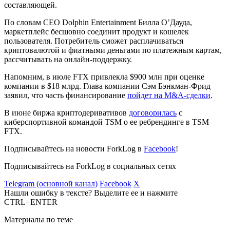
составляющей.
По словам CEO Dolphin Entertainment Билла О’Дауда,
маркетплейс бесшовно соединит продукт и кошелек
пользователя. Потребитель сможет расплачиваться
криптовалютой и фиатными деньгами по платежным картам,
рассчитывать на онлайн-поддержку.
Напомним, в июле FTX привлекла $900 млн при оценке
компании в $18 млрд. Глава компании Сэм Бэнкман-Фрид
заявил, что часть финансирование
пойдет на
M&A
-сделки
.
В июне биржа криптодеривативов
договорилась
с
киберспортивной командой TSM о ее ребрендинге в TSM
FTX.
Подписывайтесь на новости ForkLog в
Facebook
!
Подписывайтесь на ForkLog в социальных сетях
Telegram (основной канал)
Facebook
X
Нашли ошибку в тексте? Выделите ее и нажмите
CTRL+ENTER
Материалы по теме