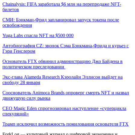
Chainalysis: FIFA заработала $6 млн на перепродаже NFT-
билетов
СМИ: Бэнкман-Фрид запланировал запуск токена после
освобождения
Yuga Labs спасла NFT на $500 000
Автобиография CZ: звонок Сэма Бэнкмана-Фрида и курьез с
Гэри Генслером
Основатель FTX обвинил администрацию Джо Байдена в
политическом преследовании
Экс-глава Alameda Research Кэролайн Эллисон выйдет на
свободу 28 января
Сооснователь Animoca Brands опроверг смерть NFT и назвал
движущую силу рынка
CEO Magic Eden спрогнозировал наступление «суперцикла
спекуляций»
Трамп исключил возможность помилования основателя FTX
ForkLog — культовый журнал о цифровой экономике и