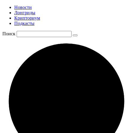
Новости
Лонгриды
Крипториум
Подкасты
Поиск