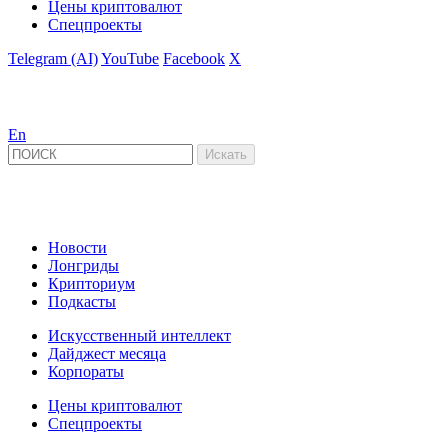
Цены криптовалют
Спецпроекты
Telegram (AI)
YouTube
Facebook
X
En
Новости
Лонгриды
Крипториум
Подкасты
Искусственный интеллект
Дайджест месяца
Корпораты
Цены криптовалют
Спецпроекты