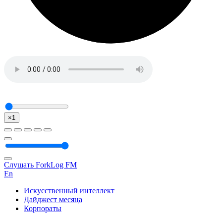
×1
Слушать ForkLog FM
En
Искусственный интеллект
Дайджест месяца
Корпораты