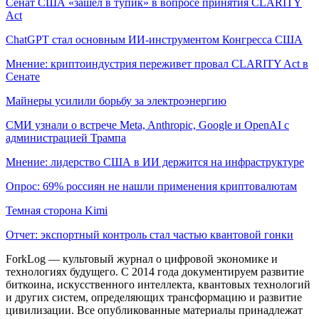
Сенат США «зашел в тупик» в вопросе принятия CLARITY
Act
ChatGPT стал основным ИИ-инструментом Конгресса США
Мнение: криптоиндустрия переживет провал CLARITY Act в
Сенате
Майнеры усилили борьбу за электроэнергию
СМИ узнали о встрече Meta, Anthropic, Google и OpenAI с
администрацией Трампа
Мнение: лидерство США в ИИ держится на инфраструктуре
Опрос: 69% россиян не нашли применения криптовалютам
Темная сторона Kimi
Отчет: экспортный контроль стал частью квантовой гонки
ForkLog — культовый журнал о цифровой экономике и
технологиях будущего. С 2014 года документируем развитие
биткоина, искусственного интеллекта, квантовых технологий
и других систем, определяющих трансформацию и развитие
цивилизации.
Все опубликованные материалы принадлежат