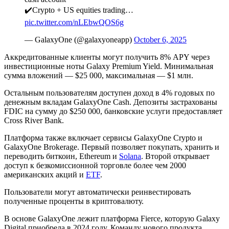
✔️Crypto + US equities trading…
pic.twitter.com/nLEbwQOS6g
— GalaxyOne (@galaxyoneapp)
October 6, 2025
Аккредитованные клиенты могут получить 8%
APY
через
инвестиционные ноты Galaxy Premium Yield. Минимальная
сумма вложений — $25 000, максимальная — $1 млн.
Остальным пользователям доступен доход в 4% годовых по
денежным вкладам GalaxyOne Cash. Депозиты застрахованы
FDIC
на сумму до $250 000, банковские услуги предоставляет
Cross River Bank.
Платформа также включает сервисы GalaxyOne Crypto и
GalaxyOne Brokerage. Первый позволяет покупать, хранить и
переводить биткоин, Ethereum и
Solana
. Второй открывает
доступ к безкомиссионной торговле более чем 2000
американских акций и
ETF
.
Пользователи могут автоматически реинвестировать
полученные проценты в криптовалюту.
В основе GalaxyOne лежит платформа Fierce, которую Galaxy
Digital приобрела в 2024 году. Команду нового продукта