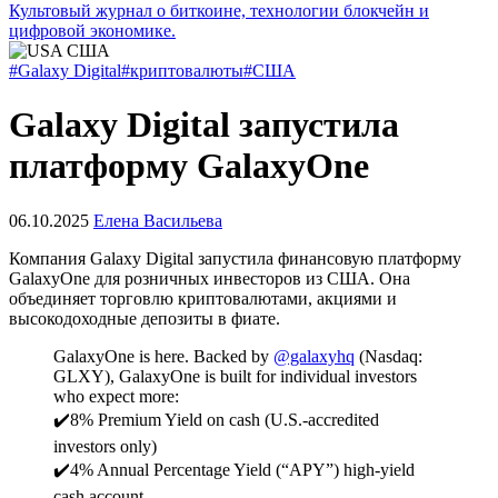
Культовый журнал о биткоине, технологии блокчейн и
цифровой экономике.
#Galaxy Digital
#криптовалюты
#США
Galaxy Digital запустила
платформу GalaxyOne
06.10.2025
Елена Васильева
Компания Galaxy Digital запустила финансовую платформу
GalaxyOne для розничных инвесторов из США. Она
объединяет торговлю криптовалютами, акциями и
высокодоходные депозиты в фиате.
GalaxyOne is here. Backed by
@galaxyhq
(Nasdaq:
GLXY), GalaxyOne is built for individual investors
who expect more:
✔️8% Premium Yield on cash (U.S.-accredited
investors only)
✔️4% Annual Percentage Yield (“APY”) high-yield
cash account