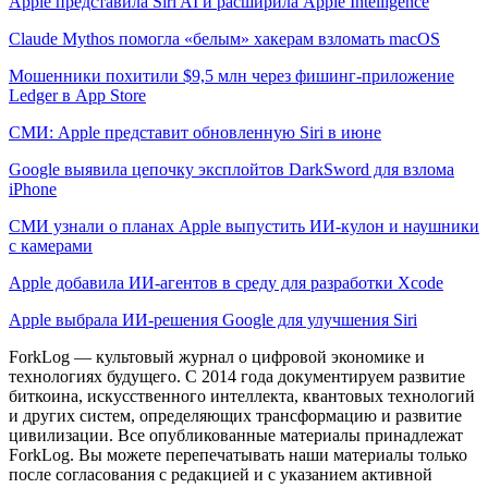
Apple представила Siri AI и расширила Apple Intelligence
Claude Mythos помогла «белым» хакерам взломать macOS
Мошенники похитили $9,5 млн через фишинг-приложение
Ledger в App Store
СМИ: Apple представит обновленную Siri в июне
Google выявила цепочку эксплойтов DarkSword для взлома
iPhone
СМИ узнали о планах Apple выпустить ИИ-кулон и наушники
с камерами
Apple добавила ИИ-агентов в среду для разработки Xcode
Apple выбрала ИИ-решения Google для улучшения Siri
ForkLog — культовый журнал о цифровой экономике и
технологиях будущего. С 2014 года документируем развитие
биткоина, искусственного интеллекта, квантовых технологий
и других систем, определяющих трансформацию и развитие
цивилизации.
Все опубликованные материалы принадлежат
ForkLog. Вы можете перепечатывать наши материалы только
после согласования с редакцией и с указанием активной