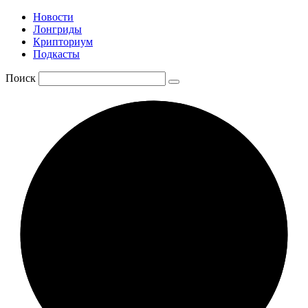
Новости
Лонгриды
Крипториум
Подкасты
Поиск