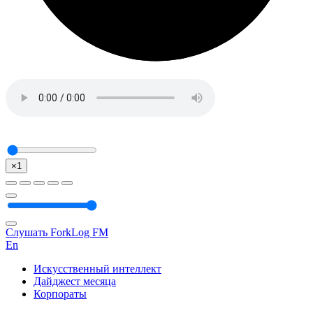
×1
Слушать ForkLog FM
En
Искусственный интеллект
Дайджест месяца
Корпораты