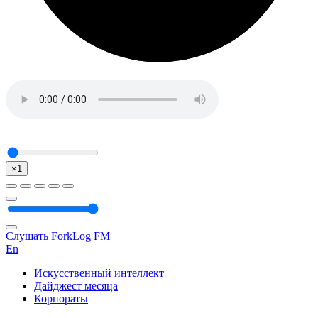
×1
Слушать ForkLog FM
En
Искусственный интеллект
Дайджест месяца
Корпораты