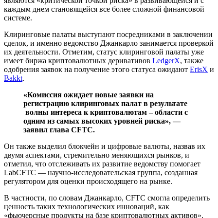
являются «критической точкой риска» в развивающейся и с
каждым днем становящейся все более сложной финансовой
системе.
Клиринговые палаты выступают посредниками в заключении
сделок, и именно ведомство Джанкарло занимается проверкой
их деятельности. Отметим, статус клиринговой палаты уже
имеет биржа криптовалютных деривативов
LedgerX
, также
одобрения заявок на получение этого статуса ожидают
ErisX
и
Bakkt
.
«Комиссия ожидает новые заявки на
регистрацию клиринговых палат в результате
волны интереса к криптовалютам – области с
одним из самых высоких уровней риска», —
заявил глава CFTC.
Он также выделил блокчейн и цифровые валюты, назвав их
двумя аспектами, стремительно меняющихся рынков, и
отметил, что отслеживать их развитие ведомству помогает
LabCFTC — научно-исследовательская группа, созданная
регулятором для оценки происходящего на рынке.
В частности, по словам Джанкарло, CFTC смогла определить
ценность таких технологических инноваций, как
«фьючерсные продукты на базе криптовалютных активов».