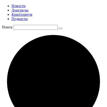
Новости
Лонгриды
Крипториум
Подкасты
Поиск