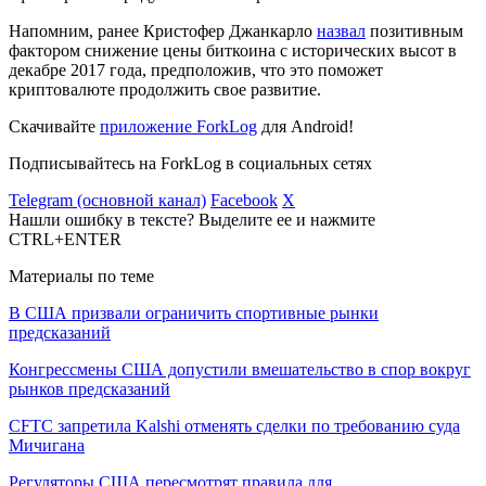
Напомним, ранее Кристофер Джанкарло
назвал
позитивным
фактором снижение цены биткоина с исторических высот в
декабре 2017 года, предположив, что это поможет
криптовалюте продолжить свое развитие.
Скачивайте
приложение ForkLog
для Android!
Подписывайтесь на ForkLog в социальных сетях
Telegram (основной канал)
Facebook
X
Нашли ошибку в тексте? Выделите ее и нажмите
CTRL+ENTER
Материалы по теме
В США призвали ограничить спортивные рынки
предсказаний
Конгрессмены США допустили вмешательство в спор вокруг
рынков предсказаний
CFTC запретила Kalshi отменять сделки по требованию суда
Мичигана
Регуляторы США пересмотрят правила для