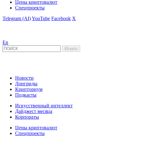
Цены криптовалют
Спецпроекты
Telegram (AI)
YouTube
Facebook
X
En
Новости
Лонгриды
Крипториум
Подкасты
Искусственный интеллект
Дайджест месяца
Корпораты
Цены криптовалют
Спецпроекты