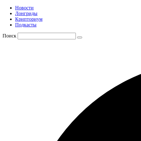
Новости
Лонгриды
Крипториум
Подкасты
Поиск