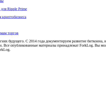
озы
для Ripple Prime
я криптобизнеса
емам торгов
иях будущего. С 2014 года документируем развитие биткоина, 
и.
Все опубликованные материалы принадлежат ForkLog. Вы мож
rkLog.