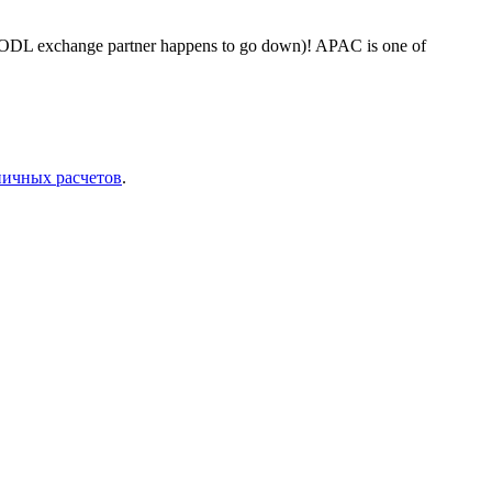
 an ODL exchange partner happens to go down)! APAC is one of
.
аничных расчетов
.