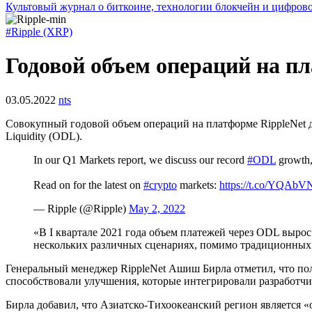
Культовый журнал о биткоине, технологии блокчейн и цифров
#Ripple (XRP)
Годовой объем операций на пл
03.05.2022
nts
Совокупный годовой объем операций на платформе RippleNet 
Liquidity (ODL).
In our Q1 Markets report, we discuss our record
#ODL
growth
Read on for the latest on
#crypto
markets:
https://t.co/YQAb
— Ripple (@Ripple)
May 2, 2022
«В I квартале 2021 года объем платежей через ODL выро
нескольких различных сценариях, помимо традиционных 
Генеральный менеджер RippleNet Ашиш Бирла отметил, что по
способствовали улучшения, которые интегрировали разработчи
Бирла добавил, что Азиатско-Тихоокеанский регион является 