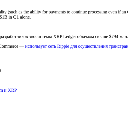
lity (such as the ability for payments to continue processing even if
 $1B in Q1 alone.
разработчиков экосистемы XRP Ledger объемом свыше $794 млн
f Commerce —
использует сеть Ripple для осуществления трансгр
R
um и XRP