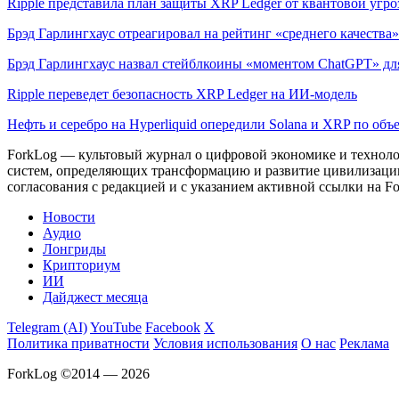
Ripple представила план защиты XRP Ledger от квантовой угр
Брэд Гарлингхаус отреагировал на рейтинг «среднего качества» 
Брэд Гарлингхаус назвал стейблкоины «моментом ChatGPT» дл
Ripple переведет безопасность XRP Ledger на ИИ-модель
Нефть и серебро на Hyperliquid опередили Solana и XRP по объ
ForkLog — культовый журнал о цифровой экономике и технолог
систем, определяющих трансформацию и развитие цивилизаци
согласования с редакцией и с указанием активной ссылки на Fo
Новости
Аудио
Лонгриды
Крипториум
ИИ
Дайджест месяца
Telegram (AI)
YouTube
Facebook
X
Политика приватности
Условия использования
О нас
Реклама
ForkLog ©2014 — 2026