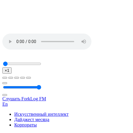
×1
Слушать ForkLog FM
En
Искусственный интеллект
Дайджест месяца
Корпораты