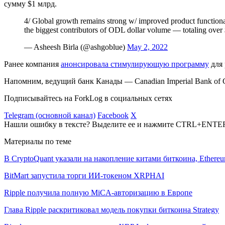
сумму $1 млрд.
4/ Global growth remains strong w/ improved product functiona
the biggest contributors of ODL dollar volume — totaling over
— Asheesh Birla (@ashgoblue)
May 2, 2022
Ранее компания
анонсировала стимулирующую программу
для 
Напомним, ведущий банк Канады — Canadian Imperial Bank o
Подписывайтесь на ForkLog в социальных сетях
Telegram (основной канал)
Facebook
X
Нашли ошибку в тексте? Выделите ее и нажмите CTRL+ENTE
Материалы по теме
В CryptoQuant указали на накопление китами биткоина, Ethere
BitMart запустила торги ИИ-токеном XRPHAI
Ripple получила полную MiCA-авторизацию в Европе
Глава Ripple раскритиковал модель покупки биткоина Strategy