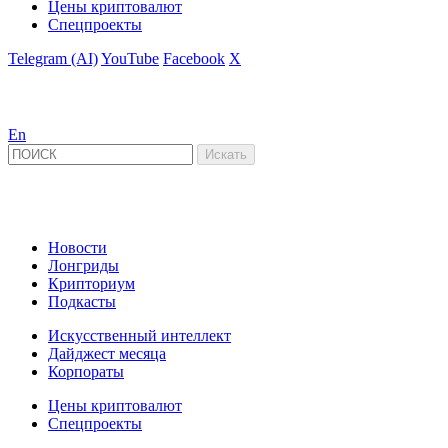
Цены криптовалют
Спецпроекты
Telegram (AI)
YouTube
Facebook
X
En
Новости
Лонгриды
Крипториум
Подкасты
Искусственный интеллект
Дайджест месяца
Корпораты
Цены криптовалют
Спецпроекты