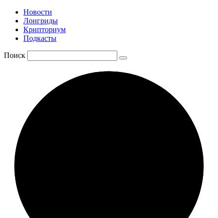
Новости
Лонгриды
Крипториум
Подкасты
Поиск