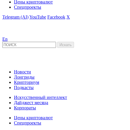
Цены криптовалют
Спецпроекты
Telegram (AI)
YouTube
Facebook
X
En
Новости
Лонгриды
Крипториум
Подкасты
Искусственный интеллект
Дайджест месяца
Корпораты
Цены криптовалют
Спецпроекты