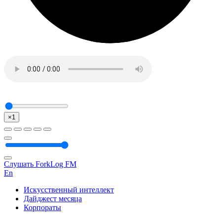
×1
Слушать ForkLog FM
En
Искусственный интеллект
Дайджест месяца
Корпораты