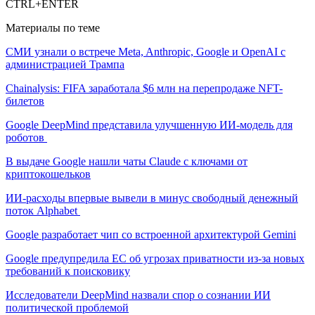
CTRL+ENTER
Материалы по теме
СМИ узнали о встрече Meta, Anthropic, Google и OpenAI с
администрацией Трампа
Chainalysis: FIFA заработала $6 млн на перепродаже NFT-
билетов
Google DeepMind представила улучшенную ИИ-модель для
роботов
В выдаче Google нашли чаты Claude с ключами от
криптокошельков
ИИ-расходы впервые вывели в минус свободный денежный
поток Alphabet
Google разработает чип со встроенной архитектурой Gemini
Google предупредила ЕС об угрозах приватности из-за новых
требований к поисковику
Исследователи DeepMind назвали спор о сознании ИИ
политической проблемой