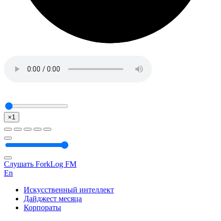
×1
Слушать ForkLog FM
En
Искусственный интеллект
Дайджест месяца
Корпораты