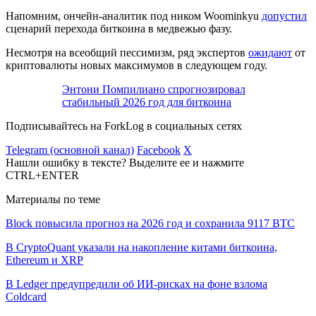
Напомним, ончейн-аналитик под ником Woominkyu
допустил
сценарий перехода биткоина в медвежью фазу.
Несмотря на всеобщий пессимизм, ряд экспертов
ожидают
от
криптовалюты новых максимумов в следующем году.
Энтони Помпилиано спрогнозировал
стабильный 2026 год для биткоина
Подписывайтесь на ForkLog в социальных сетях
Telegram (основной канал)
Facebook
X
Нашли ошибку в тексте? Выделите ее и нажмите
CTRL+ENTER
Материалы по теме
Block повысила прогноз на 2026 год и сохранила 9117 BTC
В CryptoQuant указали на накопление китами биткоина,
Ethereum и XRP
В Ledger предупредили об ИИ-рисках на фоне взлома
Coldcard