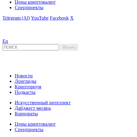
Цены криптовалют
Спецпроекты
Telegram (AI)
YouTube
Facebook
X
En
Новости
Лонгриды
Крипториум
Подкасты
Искусственный интеллект
Дайджест месяца
Корпораты
Цены криптовалют
Спецпроекты