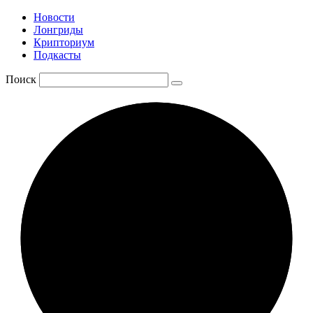
Новости
Лонгриды
Крипториум
Подкасты
Поиск