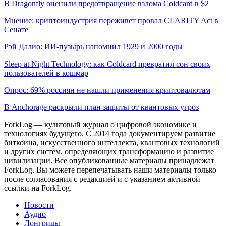
В Dragonfly оценили предотвращение взлома Coldcard в $2
Мнение: криптоиндустрия переживет провал CLARITY Act в
Сенате
Рэй Далио: ИИ-пузырь напомнил 1929 и 2000 годы
Sleep at Night Technology: как Coldcard превратил сон своих
пользователей в кошмар
Опрос: 69% россиян не нашли применения криптовалютам
В Anchorage раскрыли план защиты от квантовых угроз
ForkLog — культовый журнал о цифровой экономике и
технологиях будущего. С 2014 года документируем развитие
биткоина, искусственного интеллекта, квантовых технологий
и других систем, определяющих трансформацию и развитие
цивилизации.
Все опубликованные материалы принадлежат
ForkLog. Вы можете перепечатывать наши материалы только
после согласования с редакцией и с указанием активной
ссылки на ForkLog.
Новости
Аудио
Лонгриды