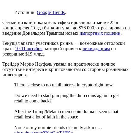
Источник:
Google Trends
.
Самый низкий показатель зафиксирован на отметке 25 в
конце апреля. Тогда биткоин упал до $76 000, отреагировав на
введение Дональдом Трампом новых
импортных пошлин
.
Текущая апатия участников рынка — возможные отголоски
краха
10-11 октября
, который привел к
ликвидациям
на
рекордные $19 млрд.
Трейдер Марио Науфаль указал на практически полное
отсутствие интереса к криптовалютам со стороны розничных
инвесторов.
There is close to no retail interest in crypto right now
Do we need to start pumping the dino coins again to get
retail to come back?
After the Trump/Melania memecoin drama it seems that
retail lost a lot of faith in the space
None of my normie friends or family ask me…
pic.twitter.com/ZNnOwT4FKe