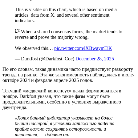
This is visible on this chart, which is based on media
articles, data from X, and several other sentiment
indicators.
💥 When a shared consensus forms, the market tends to
reverse and prove the majority wrong.
We observed this…
pic.twitter.com/lXBwaymTiK
— Darkfost (@Darkfost_Coc)
December 28, 2025
По его словам, такая динамика часто предшествует развороту
тренда на рынке. Эта же закономерность наблюдалась в июле-
октябре 2024 и феврале-апреле 2025 годов.
Текущий «медвежий консенсус» начал формироваться в
ноябре. Darkfost указал, что такие фазы могут быть
продолжительными, особенно в условиях выраженного
даунтренда.
«Хотя данный индикатор указывает на более
бычий настрой, в условиях затяжного падения
крайне важно сохранять осторожность и
терпение», — добавил он.