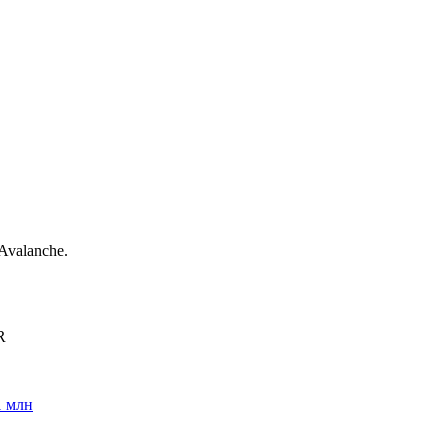
.
Avalanche.
R
1 млн