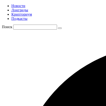
Новости
Лонгриды
Крипториум
Подкасты
Поиск