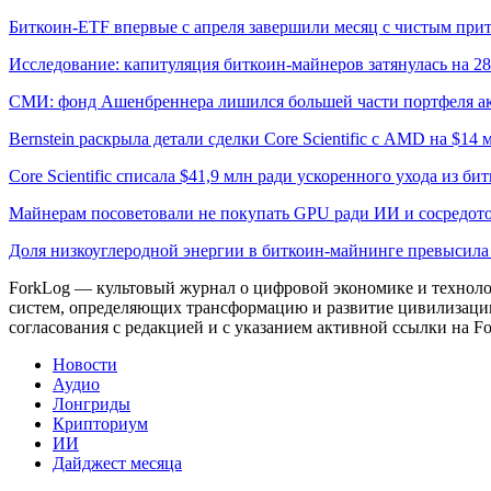
Биткоин-ETF впервые с апреля завершили месяц с чистым при
Исследование: капитуляция биткоин-майнеров затянулась на 2
СМИ: фонд Ашенбреннера лишился большей части портфеля а
Bernstein раскрыла детали сделки Core Scientific с AMD на $14 
Core Scientific списала $41,9 млн ради ускоренного ухода из б
Майнерам посоветовали не покупать GPU ради ИИ и сосредото
Доля низкоуглеродной энергии в биткоин-майнинге превысил
ForkLog — культовый журнал о цифровой экономике и технолог
систем, определяющих трансформацию и развитие цивилизаци
согласования с редакцией и с указанием активной ссылки на Fo
Новости
Аудио
Лонгриды
Крипториум
ИИ
Дайджест месяца