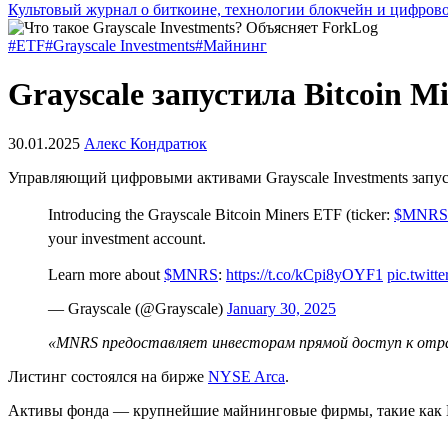
Культовый журнал о биткоине, технологии блокчейн и цифров
#ETF
#Grayscale Investments
#Майнинг
Grayscale запустила Bitcoin M
30.01.2025
Алекс Кондратюк
Управляющий цифровыми активами Grayscale Investments запу
Introducing the Grayscale Bitcoin Miners ETF (ticker:
$MNRS
your investment account.
Learn more about
$MNRS
:
https://t.co/kCpi8yOYF1
pic.twit
— Grayscale (@Grayscale)
January 30, 2025
«MNRS предоставляет инвесторам прямой доступ к отра
Листинг состоялся на бирже
NYSE Arca
.
Активы фонда — крупнейшие майнинговые фирмы, такие как Marath