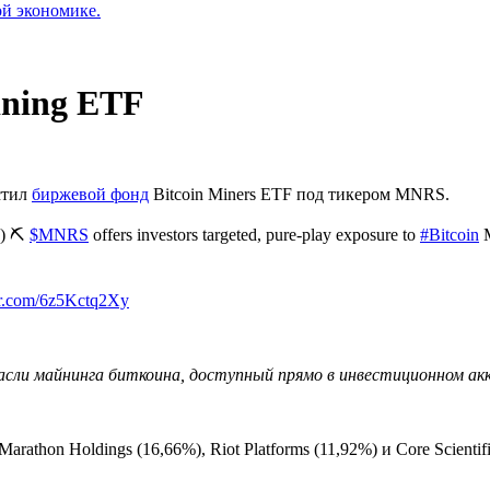
ой экономике.
ining ETF
стил
биржевой фонд
Bitcoin Miners ETF под тикером MNRS.
) ⛏
$MNRS
offers investors targeted, pure-play exposure to
#Bitcoin
M
ter.com/6z5Kctq2Xy
сли майнинга биткоина, доступный прямо в инвестиционном ак
on Holdings (16,66%), Riot Platforms (11,92%) и Core Scientifi