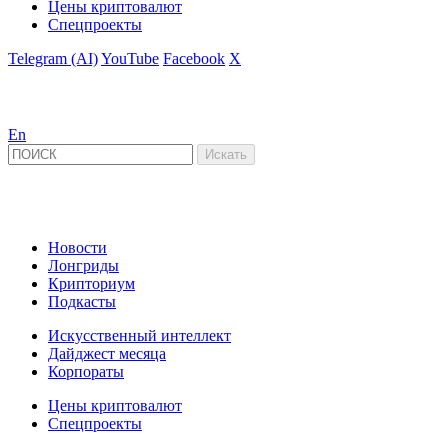
Цены криптовалют
Спецпроекты
Telegram (AI)
YouTube
Facebook
X
En
Новости
Лонгриды
Крипториум
Подкасты
Искусственный интеллект
Дайджест месяца
Корпораты
Цены криптовалют
Спецпроекты