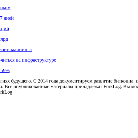
током
87 дней
кций
млрд
иткоин-майнинга
читься на инфраструктуре
а 59%
иях будущего. С 2014 года документируем развитие биткоина, 
и.
Все опубликованные материалы принадлежат ForkLog. Вы мож
rkLog.