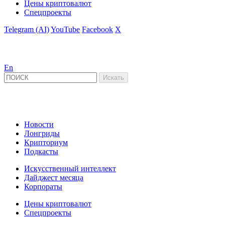
Цены криптовалют
Спецпроекты
Telegram (AI)
YouTube
Facebook
X
En
Новости
Лонгриды
Крипториум
Подкасты
Искусственный интеллект
Дайджест месяца
Корпораты
Цены криптовалют
Спецпроекты