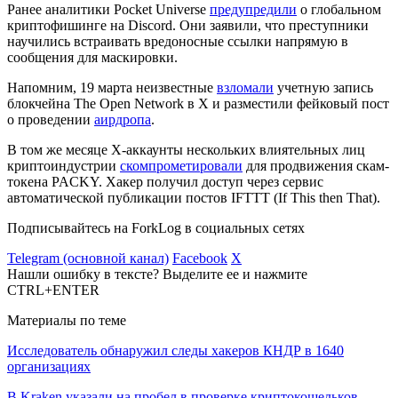
Ранее аналитики Pocket Universe
предупредили
о глобальном
криптофишинге на Discord. Они заявили, что преступники
научились встраивать вредоносные ссылки напрямую в
сообщения для маскировки.
Напомним, 19 марта неизвестные
взломали
учетную запись
блокчейна The Open Network в Х и разместили фейковый пост
о проведении
аирдропа
.
В том же месяце X-аккаунты нескольких влиятельных лиц
криптоиндустрии
скомпрометировали
для продвижения скам-
токена PACKY. Хакер получил доступ через сервис
автоматической публикации постов IFTTT (If This then That).
Подписывайтесь на ForkLog в социальных сетях
Telegram (основной канал)
Facebook
X
Нашли ошибку в тексте? Выделите ее и нажмите
CTRL+ENTER
Материалы по теме
Исследователь обнаружил следы хакеров КНДР в 1640
организациях
В Kraken указали на пробел в проверке криптокошельков