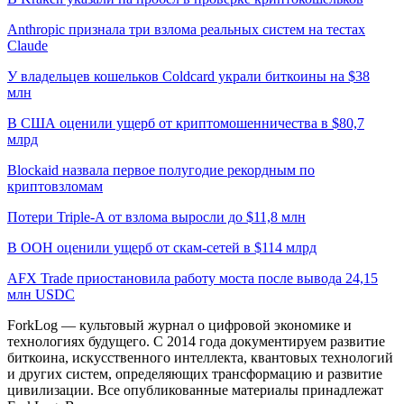
Anthropic признала три взлома реальных систем на тестах
Claude
У владельцев кошельков Coldcard украли биткоины на $38
млн
В США оценили ущерб от криптомошенничества в $80,7
млрд
Blockaid назвала первое полугодие рекордным по
криптовзломам
Потери Triple-A от взлома выросли до $11,8 млн
В ООН оценили ущерб от скам-сетей в $114 млрд
AFX Trade приостановила работу моста после вывода 24,15
млн USDC
ForkLog — культовый журнал о цифровой экономике и
технологиях будущего. С 2014 года документируем развитие
биткоина, искусственного интеллекта, квантовых технологий
и других систем, определяющих трансформацию и развитие
цивилизации.
Все опубликованные материалы принадлежат