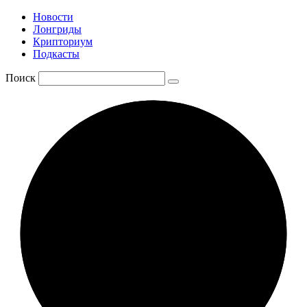
Новости
Лонгриды
Крипториум
Подкасты
Поиск