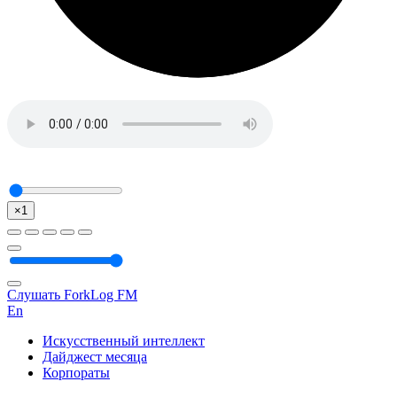
×1
Слушать ForkLog FM
En
Искусственный интеллект
Дайджест месяца
Корпораты