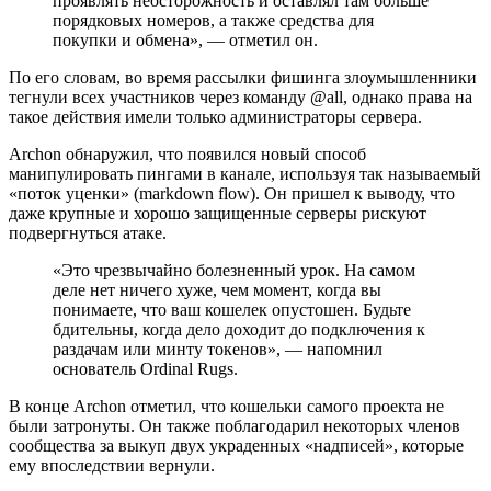
проявлять неосторожность и оставлял там больше
порядковых номеров, а также средства для
покупки и обмена», — отметил он.
По его словам, во время рассылки фишинга злоумышленники
тегнули всех участников через команду @all, однако права на
такое действия имели только администраторы сервера.
Archon обнаружил, что появился новый способ
манипулировать пингами в канале, используя так называемый
«поток уценки» (markdown flow). Он пришел к выводу, что
даже крупные и хорошо защищенные серверы рискуют
подвергнуться атаке.
«Это чрезвычайно болезненный урок. На самом
деле нет ничего хуже, чем момент, когда вы
понимаете, что ваш кошелек опустошен. Будьте
бдительны, когда дело доходит до подключения к
раздачам или минту токенов», — напомнил
основатель Ordinal Rugs.
В конце Archon отметил, что кошельки самого проекта не
были затронуты. Он также поблагодарил некоторых членов
сообщества за выкуп двух украденных «надписей», которые
ему впоследствии вернули.