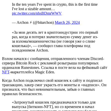
In the ten years I've spent in crypto, this is the first time
I've lost a sizable amount…
pic.twitter.com/nhsBDmrWWV
— Archon ⚡️ (@bitarchon)
March 26, 2024
«За мои десять лет в криптоиндустрии это первый
раз, когда я потерял значительную сумму денег из-
за взлома/мошенничества (не говоря уже о сливе
кошелька)», — сообщил глава платформы под
псевдонимом Archon.
Взлом начался с сообщения, отправленного членам Discord-
сервера Bitcoin Rock с рекламой розыгрыша популярных
ординалов Runestones. Ссылка в посте вела на фейковый сайт
NFT
-маркетплейса Magic Eden.
Когда Archon подключил свой кошелек к сайту и подписал
транзакцию, хакер смог украсть его монеты и «надписи». Он
признался, что был невнимательным, забыв о главных
правилах безопасности.
«Затронутый кошелек предназначался только для
выпуска [биткоин-NFT], но со временем я начал