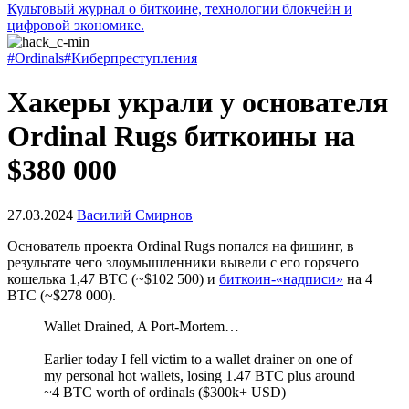
Культовый журнал о биткоине, технологии блокчейн и
цифровой экономике.
#Ordinals
#Киберпреступления
Хакеры украли у основателя
Ordinal Rugs биткоины на
$380 000
27.03.2024
Василий Смирнов
Основатель проекта Ordinal Rugs попался на фишинг, в
результате чего злоумышленники вывели с его горячего
кошелька 1,47 BTC (~$102 500) и
биткоин-«надписи»
на 4
BTC (~$278 000).
Wallet Drained, A Port-Mortem…
Earlier today I fell victim to a wallet drainer on one of
my personal hot wallets, losing 1.47 BTC plus around
~4 BTC worth of ordinals ($300k+ USD)