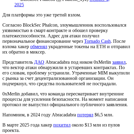
2025
Для платформы это уже третий взлом.
Согласно BlockSec Phalcon, злоумышленник воспользовался
уязвимостью в смарт-контракте и обошел проверку
платежеспособности. Адрес для атаки получил
первоначальное финансирование через
Tornado Cash
. После
взлома хакер
обменял
украденные токены на ETH и отправил
их обратно в миксер.
Представитель
ДАО
Abracadabra под ником 0xMerlin
заявил
,
что вектор атаки обнаружили в устаревших контрактах. По
его словам, проблему устранили. Утраченные MIM выкупили
с рынка за счет децентрализованной организации. Он
подчеркнул, что средства пользователей не пострадали.
0xMerlin добавил, что команда пересматривает внутренние
процессы для усиления безопасности. На момент написания
протокол не выпустил официального публичного заявления.
Напомним, в 2024 году Abracadabra
потерял
$6,5 млн.
В марте 2025 года хакер
похитил
около $13 млн из пулов
проекта.