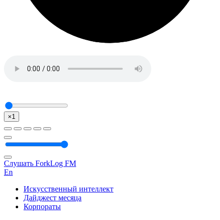
×1
Слушать ForkLog FM
En
Искусственный интеллект
Дайджест месяца
Корпораты