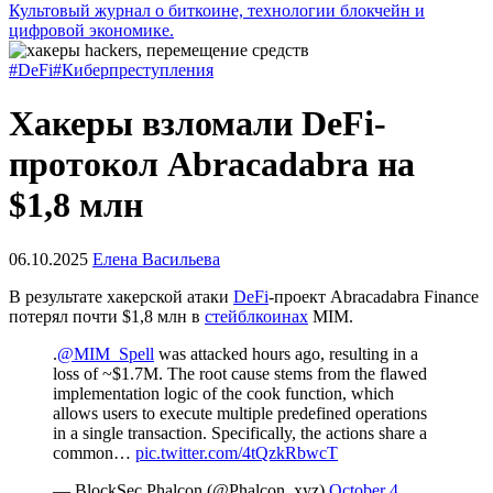
Культовый журнал о биткоине, технологии блокчейн и
цифровой экономике.
#DeFi
#Киберпреступления
Хакеры взломали DeFi-
протокол Abracadabra на
$1,8 млн
06.10.2025
Елена Васильева
В результате хакерской атаки
DeFi
-проект Abracadabra Finance
потерял почти $1,8 млн в
стейблкоинах
MIM.
.
@MIM_Spell
was attacked hours ago, resulting in a
loss of ~$1.7M. The root cause stems from the flawed
implementation logic of the cook function, which
allows users to execute multiple predefined operations
in a single transaction. Specifically, the actions share a
common…
pic.twitter.com/4tQzkRbwcT
— BlockSec Phalcon (@Phalcon_xyz)
October 4,