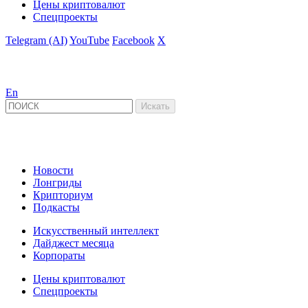
Цены криптовалют
Спецпроекты
Telegram (AI)
YouTube
Facebook
X
En
Новости
Лонгриды
Крипториум
Подкасты
Искусственный интеллект
Дайджест месяца
Корпораты
Цены криптовалют
Спецпроекты