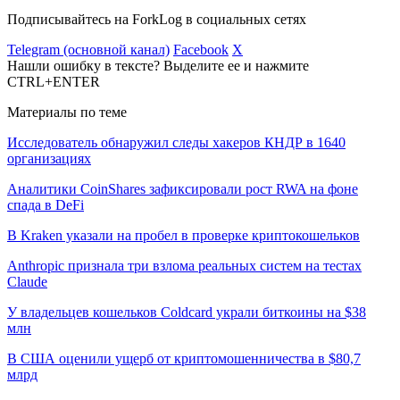
Подписывайтесь на ForkLog в социальных сетях
Telegram (основной канал)
Facebook
X
Нашли ошибку в тексте? Выделите ее и нажмите
CTRL+ENTER
Материалы по теме
Исследователь обнаружил следы хакеров КНДР в 1640
организациях
Аналитики CoinShares зафиксировали рост RWA на фоне
спада в DeFi
В Kraken указали на пробел в проверке криптокошельков
Anthropic признала три взлома реальных систем на тестах
Claude
У владельцев кошельков Coldcard украли биткоины на $38
млн
В США оценили ущерб от криптомошенничества в $80,7
млрд