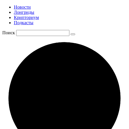
Новости
Лонгриды
Крипториум
Подкасты
Поиск