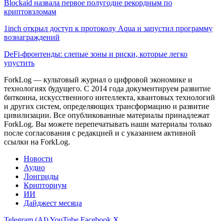
Blockaid назвала первое полугодие рекордным по
криптовзломам
1inch открыл доступ к протоколу Aqua и запустил программу
вознаграждений
DeFi-фронтенды: слепые зоны и риски, которые легко
упустить
ForkLog — культовый журнал о цифровой экономике и
технологиях будущего. С 2014 года документируем развитие
биткоина, искусственного интеллекта, квантовых технологий
и других систем, определяющих трансформацию и развитие
цивилизации.
Все опубликованные материалы принадлежат
ForkLog. Вы можете перепечатывать наши материалы только
после согласования с редакцией и с указанием активной
ссылки на ForkLog.
Новости
Аудио
Лонгриды
Крипториум
ИИ
Дайджест месяца
Telegram (AI)
YouTube
Facebook
X