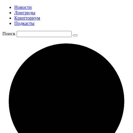
Новости
Лонгриды
Крипториум
Подкасты
Поиск