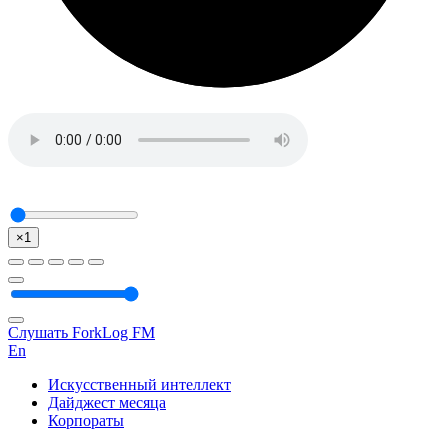
×1
Слушать ForkLog FM
En
Искусственный интеллект
Дайджест месяца
Корпораты