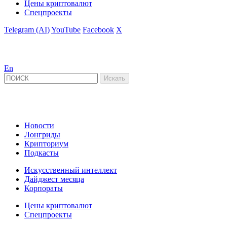
Цены криптовалют
Спецпроекты
Telegram (AI)
YouTube
Facebook
X
En
Новости
Лонгриды
Крипториум
Подкасты
Искусственный интеллект
Дайджест месяца
Корпораты
Цены криптовалют
Спецпроекты