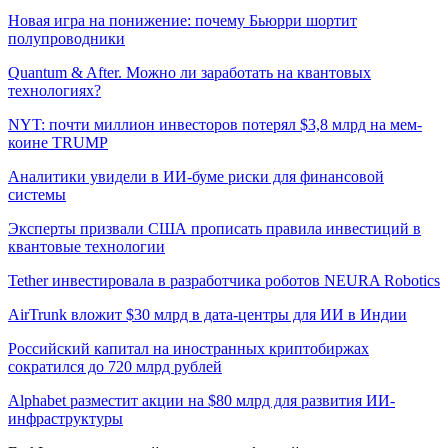
Новая игра на понижение: почему Бьюрри шортит
полупроводники
Quantum & After. Можно ли заработать на квантовых
технологиях?
NYT: почти миллион инвесторов потерял $3,8 млрд на мем-
коине TRUMP
Аналитики увидели в ИИ-буме риски для финансовой
системы
Эксперты призвали США прописать правила инвестиций в
квантовые технологии
Tether инвестировала в разработчика роботов NEURA Robotics
AirTrunk вложит $30 млрд в дата-центры для ИИ в Индии
Российский капитал на иностранных криптобиржах
сократился до 720 млрд рублей
Alphabet разместит акции на $80 млрд для развития ИИ-
инфраструктуры