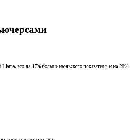
фьючерсами
Llama, это на 47% больше июньского показателя, и на 28%
том рынке превысила 75%.