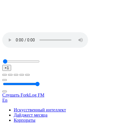
×1
Слушать ForkLog FM
En
Искусственный интеллект
Дайджест месяца
Корпораты