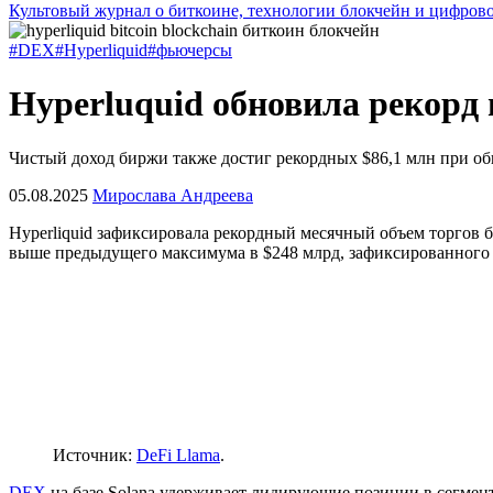
Культовый журнал о биткоине, технологии блокчейн и цифров
#DEX
#Hyperliquid
#фьючерсы
Hyperluquid обновила рекорд
Чистый доход биржи также достиг рекордных $86,1 млн при об
05.08.2025
Мирослава Андреева
Hyperliquid зафиксировала рекордный месячный объем торгов 
выше предыдущего максимума в $248 млрд, зафиксированного 
Источник:
DeFi Llama
.
DEX
на базе Solana удерживает лидирующие позиции в сегмен