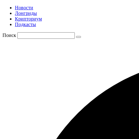
Новости
Лонгриды
Крипториум
Подкасты
Поиск