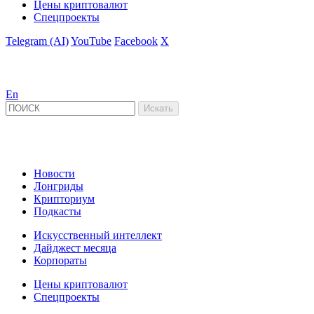
Цены криптовалют
Спецпроекты
Telegram (AI)
YouTube
Facebook
X
En
Новости
Лонгриды
Крипториум
Подкасты
Искусственный интеллект
Дайджест месяца
Корпораты
Цены криптовалют
Спецпроекты