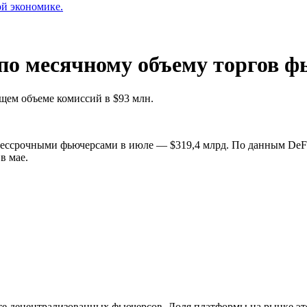
ой экономике.
 по месячному объему торгов 
щем объеме комиссий в $93 млн.
бессрочными фьючерсами в июле — $319,4 млрд. По данным DeFi 
в мае.
те децентрализованных фьючерсов. Доля платформы на рынке э