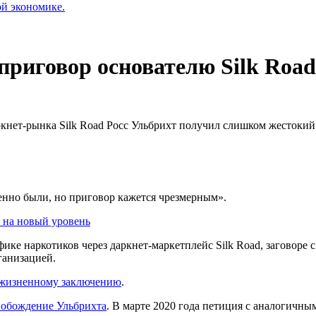
ой экономике.
приговор основателю Silk Road
аркнет-рынка Silk Road Росс Ульбрихт получил слишком жестокий
енно были, но приговор кажется чрезмерным».
у на новый уровень
фике наркотиков через даркнет-маркетплейс Silk Road, заговор
ганизацией.
ожизненному заключению
.
вобождение Ульбрихта
. В марте 2020 года петиция с аналогичн