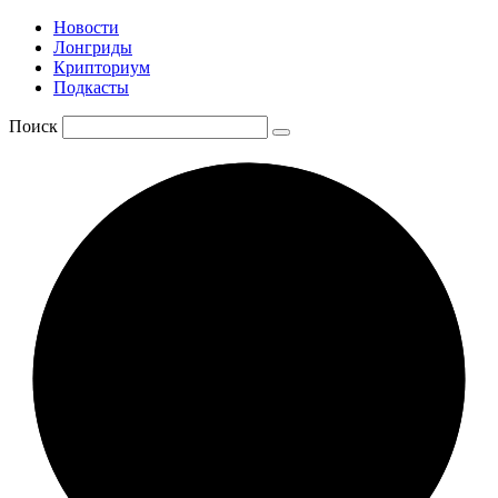
Новости
Лонгриды
Крипториум
Подкасты
Поиск