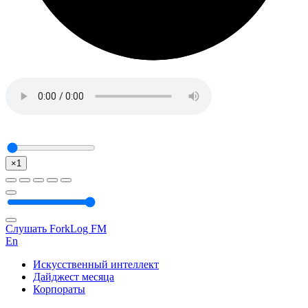
×1
Слушать ForkLog FM
En
Искусственный интеллект
Дайджест месяца
Корпораты