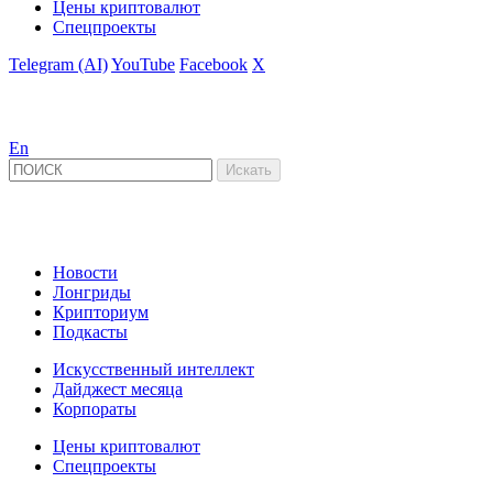
Цены криптовалют
Спецпроекты
Telegram (AI)
YouTube
Facebook
X
En
Новости
Лонгриды
Крипториум
Подкасты
Искусственный интеллект
Дайджест месяца
Корпораты
Цены криптовалют
Спецпроекты