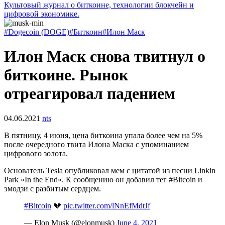
Культовый журнал о биткоине, технологии блокчейн и
цифровой экономике.
#Dogecoin (DOGE)
#Биткоин
#Илон Маск
Илон Маск снова твитнул о
биткоине. Рынок
отреагировал падением
04.06.2021
nts
В пятницу, 4 июня, цена биткоина упала более чем на 5%
после очередного твита Илона Маска с упоминанием
цифрового золота.
Основатель Tesla опубликовал мем с цитатой из песни Linkin
Park «In the End». К сообщению он добавил тег #Bitcoin и
эмодзи с разбитым сердцем.
#Bitcoin
💔
pic.twitter.com/lNnEfMdtJf
— Elon Musk (@elonmusk)
June 4, 2021