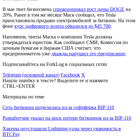
В мае твит бизнесмена
спровоцировал рост цены DOGE
на
20%. Ранее в том же месяце Маск сообщил, что Tesla
приостановила продажи электромобилей за биткоин. На этом
фоне
курс цифрового золота обвалился до $45 700
.
Напомним, твиты Маска о компании Tesla должны
утверждаться юристом. Как сообщают СМИ, Комиссия по
ценным бумагам и биржам США считает, что
предприниматель уже
дважды нарушил это предписание
.
Подписывайтесь на ForkLog в социальных сетях
Telegram (основной канал)
Facebook
X
Нашли ошибку в тексте? Выделите ее и нажмите
CTRL+ENTER
Материалы по теме
Сеть биткоина разделилась из-за софтфорка BIP-110
Разработчик указал на риск потери биткоинов из-за BIP-110
Хакеры опустошили Lightning-узлы через уязвимость в
BTCPay