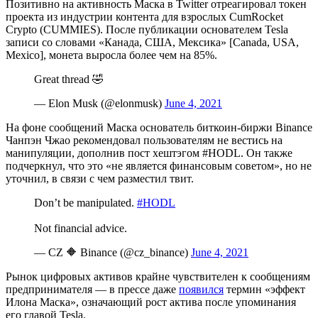
Позитивно на активность Маска в Twitter отреагировал токен
проекта из индустрии контента для взрослых CumRocket
Crypto (CUMMIES). После публикации основателем Tesla
записи со словами «Канада, США, Мексика» [Canada, USA,
Mexico], монета выросла более чем на 85%.
Great thread 🤣
— Elon Musk (@elonmusk)
June 4, 2021
На фоне сообщений Маска основатель биткоин-биржи Binance
Чанпэн Чжао рекомендовал пользователям не вестись на
манипуляции, дополнив пост хештэгом #HODL. Он также
подчеркнул, что это «не является финансовым советом», но не
уточнил, в связи с чем разместил твит.
Don’t be manipulated.
#HODL
Not financial advice.
— CZ 🔶 Binance (@cz_binance)
June 4, 2021
Рынок цифровых активов крайне чувствителен к сообщениям
предпринимателя — в прессе даже
появился
термин «эффект
Илона Маска», означающий рост актива после упоминания
его главой Tesla.