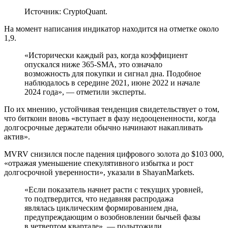
Источник: CryptoQuant.
На момент написания индикатор находится на отметке около
1,9.
«Исторически каждый раз, когда коэффициент
опускался ниже 365-SMA, это означало
возможность для покупки и сигнал дна. Подобное
наблюдалось в середине 2021, июне 2022 и начале
2024 года», — отметили эксперты.
По их мнению, устойчивая тенденция свидетельствует о том,
что биткоин вновь «вступает в фазу недооцененности, когда
долгосрочные держатели обычно начинают накапливать
актив».
MVRV снизился после падения цифрового золота до $103 000,
«отражая уменьшение спекулятивного избытка и рост
долгосрочной уверенности», указали в ShayanMarkets.
«Если показатель начнет расти с текущих уровней,
то подтвердится, что недавняя распродажа
являлась циклическим формированием дна,
предупреждающим о возобновлении бычьей фазы
в четвертом квартале», — подытожили