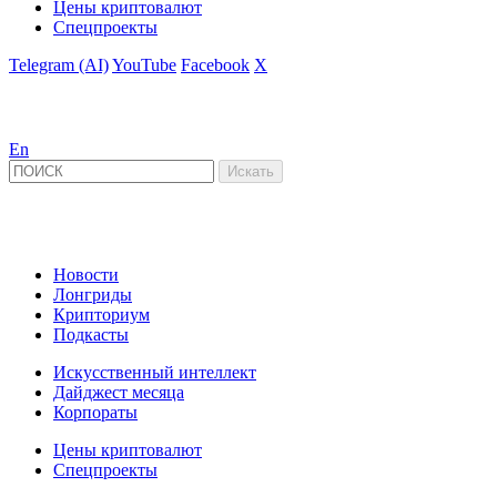
Цены криптовалют
Спецпроекты
Telegram (AI)
YouTube
Facebook
X
En
Новости
Лонгриды
Крипториум
Подкасты
Искусственный интеллект
Дайджест месяца
Корпораты
Цены криптовалют
Спецпроекты