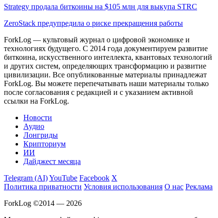
Strategy продала биткоины на $105 млн для выкупа STRC
ZeroStack предупредила о риске прекращения работы
ForkLog — культовый журнал о цифровой экономике и
технологиях будущего. С 2014 года документируем развитие
биткоина, искусственного интеллекта, квантовых технологий
и других систем, определяющих трансформацию и развитие
цивилизации.
Все опубликованные материалы принадлежат
ForkLog. Вы можете перепечатывать наши материалы только
после согласования с редакцией и с указанием активной
ссылки на ForkLog.
Новости
Аудио
Лонгриды
Крипториум
ИИ
Дайджест месяца
Telegram (AI)
YouTube
Facebook
X
Политика приватности
Условия использования
О нас
Реклама
ForkLog ©2014 — 2026