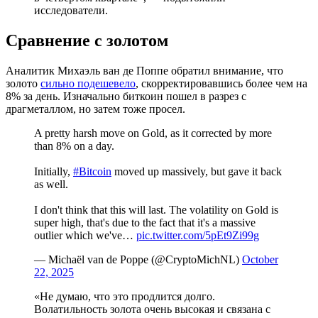
исследователи.
Сравнение с золотом
Аналитик Михаэль ван де Поппе обратил внимание, что
золото
сильно подешевело
, скорректировавшись более чем на
8% за день. Изначально биткоин пошел в разрез с
драгметаллом, но затем тоже просел.
A pretty harsh move on Gold, as it corrected by more
than 8% on a day.
Initially,
#Bitcoin
moved up massively, but gave it back
as well.
I don't think that this will last. The volatility on Gold is
super high, that's due to the fact that it's a massive
outlier which we've…
pic.twitter.com/5pEt9Zi99g
— Michaël van de Poppe (@CryptoMichNL)
October
22, 2025
«Не думаю, что это продлится долго.
Волатильность золота очень высокая и связана с