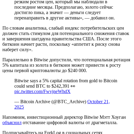
резким ростом цен, который мы наблюдали в
последние месяцы. Предполагаю, золото сейчас
достигло пика, а значит — деньги следует
перенаправить в другие активы», — добавил он.
По словам аналитика, слабый индекс потребительских цен
должен стать стимулом для потенциального снижения ставок
и завершения шатдауна правительства США. После этого
биткоин начнет расти, поскольку «аппетит к риску снова
наберет силу».
Параллельно в Bitwise допустили, что потенциальная ротация
5% капитала из золота в биткоин может привести к росту
цены первой криптовалюты до $240 000.
Bitwise says a 5% capital rotation from gold to Bitcoin
could send BTC to $242,391 👀
pic.twitter.com/FwvjneWhdX
— Bitcoin Archive (@BTC_Archive)
October 21,
2025
Напомним, инвестиционный директор Bitwise Мэтт Хоуган
объяснил
отставание цифровой валюты от драгметалла.
Подписывайтесь на ForkLog в социальных сетях