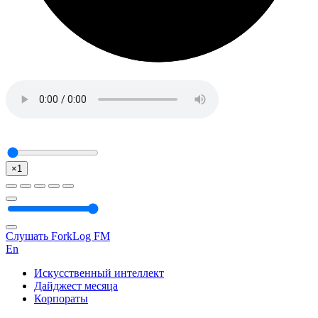
×1
Слушать ForkLog FM
En
Искусственный интеллект
Дайджест месяца
Корпораты