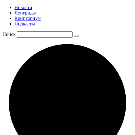
Новости
Лонгриды
Крипториум
Подкасты
Поиск