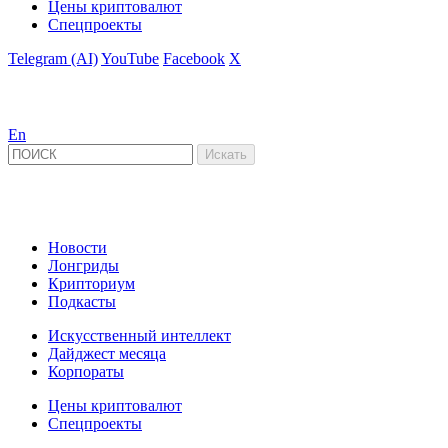
Цены криптовалют
Спецпроекты
Telegram (AI)
YouTube
Facebook
X
En
Новости
Лонгриды
Крипториум
Подкасты
Искусственный интеллект
Дайджест месяца
Корпораты
Цены криптовалют
Спецпроекты