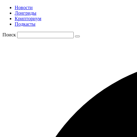
Новости
Лонгриды
Крипториум
Подкасты
Поиск