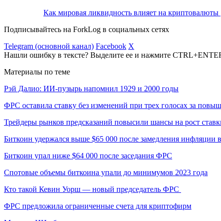
Как мировая ликвидность влияет на криптовалюты
Подписывайтесь на ForkLog в социальных сетях
Telegram (основной канал)
Facebook
X
Нашли ошибку в тексте? Выделите ее и нажмите CTRL+ENTE
Материалы по теме
Рэй Далио: ИИ-пузырь напомнил 1929 и 2000 годы
ФРС оставила ставку без изменений при трех голосах за повы
Трейдеры рынков предсказаний повысили шансы на рост став
Биткоин удержался выше $65 000 после замедления инфляции
Биткоин упал ниже $64 000 после заседания ФРС
Спотовые объемы биткоина упали до минимумов 2023 года
Кто такой Кевин Уорш — новый председатель ФРС
ФРС предложила ограниченные счета для криптофирм