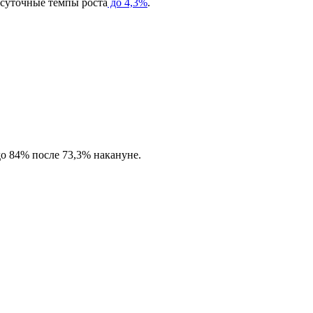
 суточные темпы роста
до 4,3%
.
до 84% после 73,3% накануне.