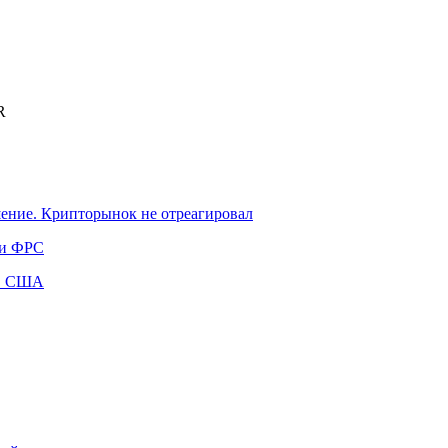
R
шение. Крипторынок не отреагировал
ки ФРС
 в США