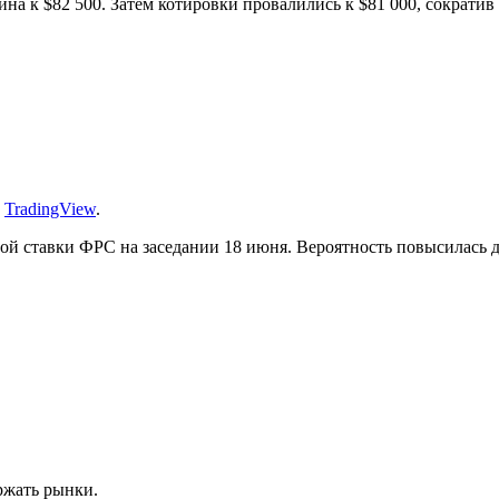
а к $82 500. Затем котировки провалились к $81 000, сократив
:
TradingView
.
вой ставки
ФРС
на заседании 18 июня. Вероятность повысилась 
ржать рынки.