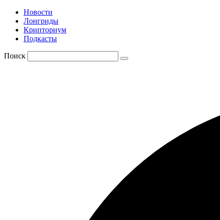
Новости
Лонгриды
Крипториум
Подкасты
Поиск