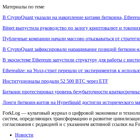
Материалы по теме
В CryptoQuant указали на накопление китами биткоина, Ethere
Bitget выпустила руководство по залогу криптовалют и токен
Публичные компании начали массово отказываться от стратеги
В CryptoQuant зафиксировали наращивание позиций биткоин-
В экосистеме Ethereum запустили структуру для работы с инс
Etherealize: на Уолл-стрит перешли от экспериментов к исполь
Институционалы продали 52 500 BTC через ETF
Биткоин протестировал уровень безубыточности краткосрочны
Лонги биткоин-китов на Hyperliquid достигли исторического 
ForkLog — культовый журнал о цифровой экономике и технолог
систем, определяющих трансформацию и развитие цивилизаци
согласования с редакцией и с указанием активной ссылки на Fo
Новости