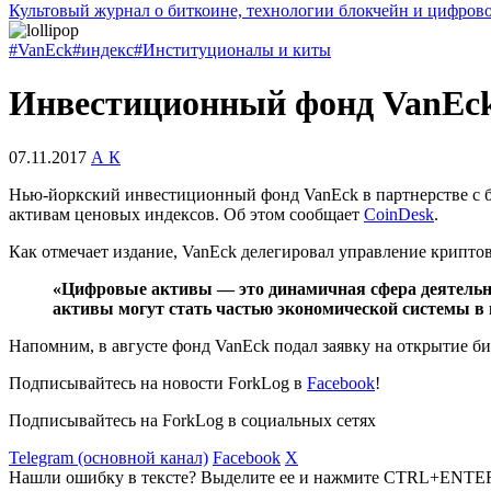
Культовый журнал о биткоине, технологии блокчейн и цифров
#VanEck
#индекс
#Институционалы и киты
Инвестиционный фонд VanEck
07.11.2017
А К
Нью-йоркский инвестиционный фонд VanEck в партнерстве с б
активам ценовых индексов. Об этом сообщает
CoinDesk
.
Как отмечает издание, VanEck делегировал управление крипто
«Цифровые активы — это динамичная сфера деятельно
активы могут стать частью экономической системы в 
Напомним, в августе фонд VanEck подал заявку на открытие б
Подписывайтесь на новости ForkLog в
Facebook
!
Подписывайтесь на ForkLog в социальных сетях
Telegram (основной канал)
Facebook
X
Нашли ошибку в тексте? Выделите ее и нажмите CTRL+ENTE