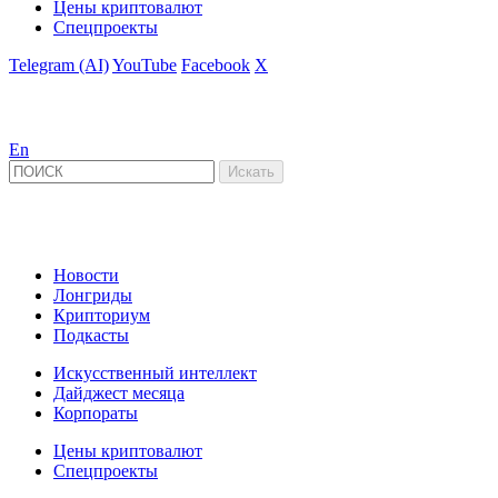
Цены криптовалют
Спецпроекты
Telegram (AI)
YouTube
Facebook
X
En
Новости
Лонгриды
Крипториум
Подкасты
Искусственный интеллект
Дайджест месяца
Корпораты
Цены криптовалют
Спецпроекты