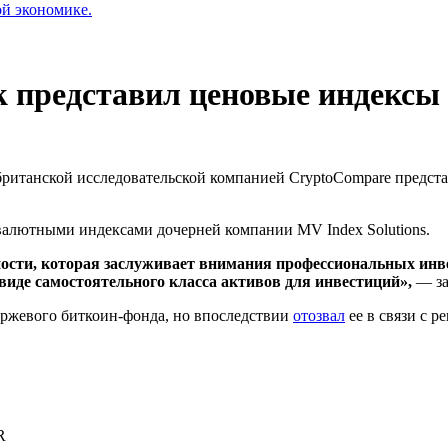
ой экономике.
 представил ценовые индексы
ританской исследовательской компанией CryptoCompare предста
валютными индексами дочерней компании MV Index Solutions.
сти, которая заслуживает внимания профессиональных инве
виде самостоятельного класса активов для инвестиций»,
— за
иржевого биткоин-фонда, но впоследствии
отозвал
ее в связи с 
R