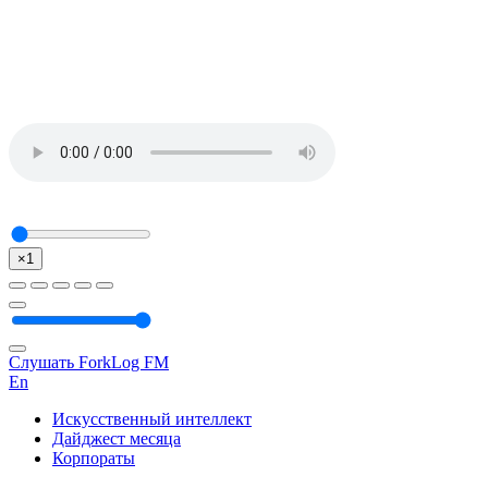
×1
Слушать ForkLog FM
En
Искусственный интеллект
Дайджест месяца
Корпораты