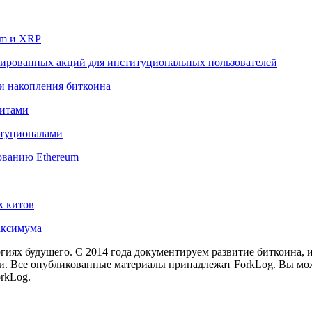
um и XRP
изированных акций для институциональных пользователей
и накопления биткоина
китами
титуционалами
зованию Ethereum
х китов
максимума
иях будущего. С 2014 года документируем развитие биткоина, 
и.
Все опубликованные материалы принадлежат ForkLog. Вы мож
rkLog.