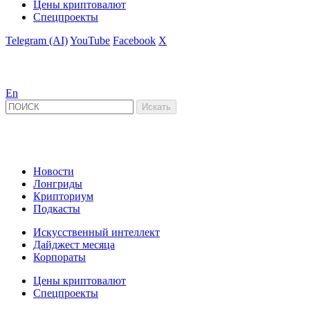
Цены криптовалют
Спецпроекты
Telegram (AI)
YouTube
Facebook
X
En
Новости
Лонгриды
Крипториум
Подкасты
Искусственный интеллект
Дайджест месяца
Корпораты
Цены криптовалют
Спецпроекты