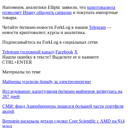
Напомним, аналитики Elliptic заявили, что
криптовалюта
позволяет Ирану обходить санкции
и покупать импортные
товары.
Читайте биткоин-новости ForkLog в нашем
Telegram
—
новости криптовалют, курсы и аналитика.
Подписывайтесь на ForkLog в социальных сетях
Telegram (основной канал)
Facebook
X
Нашли ошибку в тексте? Выделите ее и нажмите
CTRL+ENTER
Материалы по теме
Майнеры усилили борьбу за электроэнергию
Исследование: капитуляция биткоин-майнеров затянулась на
287 дней
СМИ: фонд Ашенбреннера лишился большей части портфеля
акций
Bernstein раскрыла детали сделки Core Scientific с AMD на $14
млрд