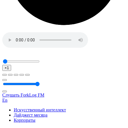
×1
Слушать ForkLog FM
En
Искусственный интеллект
Дайджест месяца
Корпораты