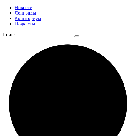
Новости
Лонгриды
Крипториум
Подкасты
Поиск