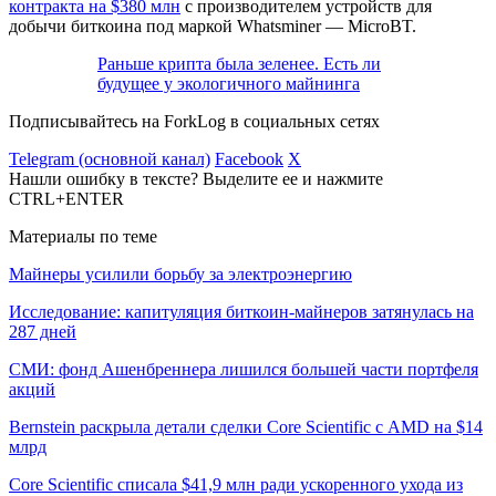
контракта на $380 млн
с производителем устройств для
добычи биткоина под маркой Whatsminer — MicroBT.
Раньше крипта была зеленее. Есть ли
будущее у экологичного майнинга
Подписывайтесь на ForkLog в социальных сетях
Telegram (основной канал)
Facebook
X
Нашли ошибку в тексте? Выделите ее и нажмите
CTRL+ENTER
Материалы по теме
Майнеры усилили борьбу за электроэнергию
Исследование: капитуляция биткоин-майнеров затянулась на
287 дней
СМИ: фонд Ашенбреннера лишился большей части портфеля
акций
Bernstein раскрыла детали сделки Core Scientific с AMD на $14
млрд
Core Scientific списала $41,9 млн ради ускоренного ухода из