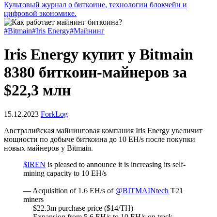
Культовый журнал о биткоине, технологии блокчейн и
цифровой экономике.
#Bitmain
#Iris Energy
#Майнинг
Iris Energy купит у Bitmain
8380 биткоин-майнеров за
$22,3 млн
15.12.2023
ForkLog
Австралийская майнинговая компания Iris Energy увеличит
мощности по добыче биткоина до 10 EH/s после покупки
новых майнеров у Bitmain.
$IREN
is pleased to announce it is increasing its self-
mining capacity to 10 EH/s
— Acquisition of 1.6 EH/s of
@BITMAINtech
T21
miners
— $22.3m purchase price ($14/TH)
— Expansion from 5.6 EH/s to 10 EH/s on track