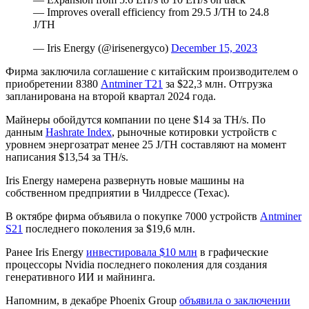
— Improves overall efficiency from 29.5 J/TH to 24.8
J/TH
— Iris Energy (@irisenergyco)
December 15, 2023
Фирма заключила соглашение с китайским производителем о
приобретении 8380
Antminer T21
за $22,3 млн. Отгрузка
запланирована на второй квартал 2024 года.
Майнеры обойдутся компании по цене $14 за TH/s. По
данным
Hashrate Index
, рыночные котировки устройств с
уровнем энергозатрат менее 25 J/TH составляют на момент
написания $13,54 за TH/s.
Iris Energy намерена развернуть новые машины на
собственном предприятии в Чилдрессе (Техас).
В октябре фирма объявила о покупке 7000 устройств
Antminer
S21
последнего поколения за $19,6 млн.
Ранее Iris Energy
инвестировала $10 млн
в графические
процессоры Nvidia последнего поколения для создания
генеративного ИИ и майнинга.
Напомним, в декабре Phoenix Group
объявила о заключении