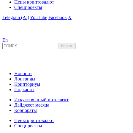
Цены криптовалют
Спецпроекты
Telegram (AI)
YouTube
Facebook
X
En
Новости
Лонгриды
Крипториум
Подкасты
Искусственный интеллект
Дайджест месяца
Корпораты
Цены криптовалют
Спецпроекты