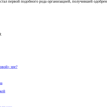
стал первой подобного рода организацией, получившей одобре
R
овой» эре?
на
жей