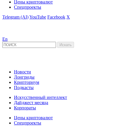
Цены криптовалют
Спецпроекты
Telegram (AI)
YouTube
Facebook
X
En
Новости
Лонгриды
Крипториум
Подкасты
Искусственный интеллект
Дайджест месяца
Корпораты
Цены криптовалют
Спецпроекты