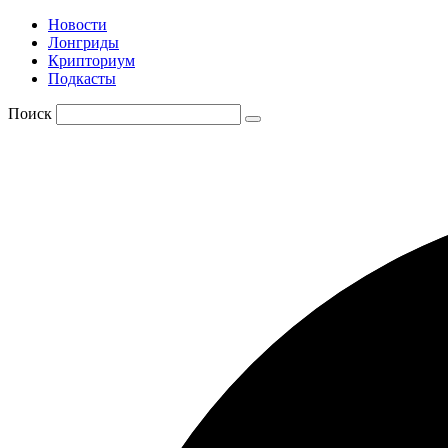
Новости
Лонгриды
Крипториум
Подкасты
Поиск