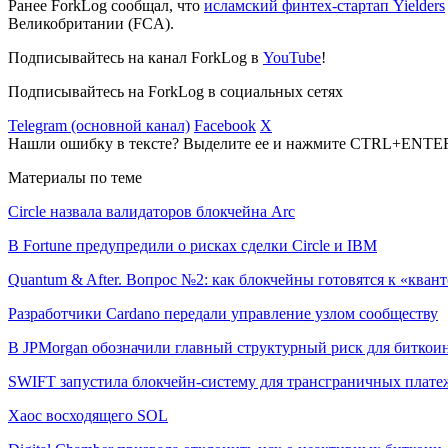
Ранее ForkLog сообщал, что
исламский финтех-стартап Yielders
Великобритании (FCA).
Подписывайтесь на канал ForkLog в
YouTube
!
Подписывайтесь на ForkLog в социальных сетях
Telegram (основной канал)
Facebook
X
Нашли ошибку в тексте? Выделите ее и нажмите CTRL+ENTE
Материалы по теме
Circle назвала валидаторов блокчейна Arc
В Fortune предупредили о рисках сделки Circle и IBM
Quantum & After. Вопрос №2: как блокчейны готовятся к «квант
Разработчики Cardano передали управление узлом сообществу
В JPMorgan обозначили главный структурный риск для биткои
SWIFT запустила блокчейн-систему для трансграничных плате
Хаос восходящего SOL