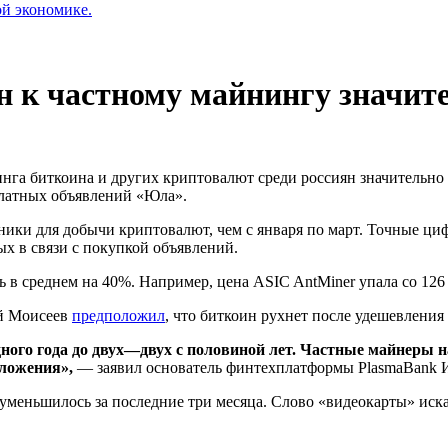
ой экономике.
ян к частному майнингу значи
нинга биткоина и других криптовалют среди россиян значительн
платных объявлений «Юла».
ники для добычи криптовалют, чем с января по март. Точные ци
х в связи с покупкой объявлений.
 в среднем на 40%. Например, цена ASIC AntMiner упала со 126 
ей Моисеев
предположил
, что биткоин рухнет после удешевлени
ного года до двух—двух с половиной лет. Частные майнеры 
ложения»,
— заявил основатель финтехплатформы PlasmaBank 
меньшилось за последние три месяца. Слово «видеокарты» искали