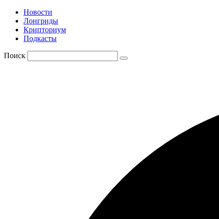
Новости
Лонгриды
Крипториум
Подкасты
Поиск