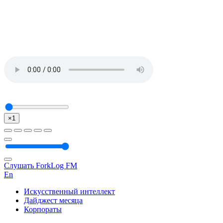
×1
Слушать ForkLog FM
En
Искусственный интеллект
Дайджест месяца
Корпораты