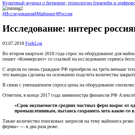
Культовый журнал о биткоине, технологии блокчейн и цифров
#Исследования
#Майнинг
#Россия
Исследование: интерес росси
03.07.2018
ForkLog
Во втором квартале 2018 года спрос на оборудование для май
пишет «Коммерсант» со ссылкой на исследование сервиса бес
С апреля по июнь граждане РФ приобрели на треть меньше тех
что выводы сделаны на основании подсчета количества закрыты
В связи с уменьшением спроса цены на оборудование снизились
Отметим, в конце 2017 года замминистра финансов РФ Алекс
«Срок окупаемости средних частных ферм вырос от од
промышленникам, пытаясь сохранить хоть какие-то в
Также количество поисковых запросов на тему майнинга резко у
фермы» — в два раза реже.