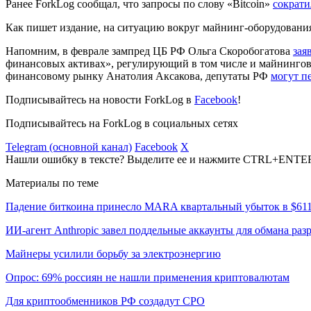
Ранее ForkLog сообщал, что запросы по слову «Bitcoin»
сократи
Как пишет издание, на ситуацию вокруг майнинг-оборудования
Напомним, в феврале зампред ЦБ РФ Ольга Скоробогатова
зая
финансовых активах», регулирующий в том числе и майнингову
финансовому рынку Анатолия Аксакова, депутаты РФ
могут п
Подписывайтесь на новости ForkLog в
Facebook
!
Подписывайтесь на ForkLog в социальных сетях
Telegram (основной канал)
Facebook
X
Нашли ошибку в тексте? Выделите ее и нажмите CTRL+ENTE
Материалы по теме
Падение биткоина принесло MARA квартальный убыток в $61
ИИ-агент Anthropic завел поддельные аккаунты для обмана раз
Майнеры усилили борьбу за электроэнергию
Опрос: 69% россиян не нашли применения криптовалютам
Для криптообменников РФ создадут СРО