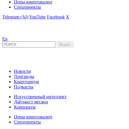
Цены криптовалют
Спецпроекты
Telegram (AI)
YouTube
Facebook
X
En
Новости
Лонгриды
Крипториум
Подкасты
Искусственный интеллект
Дайджест месяца
Корпораты
Цены криптовалют
Спецпроекты