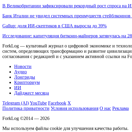
В Великобритании зафиксировали рекордный рост спроса на 
Банк Италии не увидел системных преимуществ стейблкоинов 
Gallup: доля ИИ-скептиков в США выросла до 39%
Исследование: капитуляция биткоин-майнеров затянулась на 2
ForkLog — культовый журнал о цифровой экономике и технолог
систем, определяющих трансформацию и развитие цивилизаци
согласования с редакцией и с указанием активной ссылки на Fo
Новости
Аудио
Лонгриды
Крипториум
ИИ
Дайджест месяца
Telegram (AI)
YouTube
Facebook
X
Политика приватности
Условия использования
О нас
Реклама
ForkLog ©2014 — 2026
Мы используем файлы cookie для улучшения качества работы.