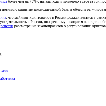
лись
более чем на 75% с начала года и примерно вдвое за три по
 повлияло развитие законодательной базы в области регулирова
вила
, что майнинг криптовалют в России должен вестись в рамк
ю деятельность в России, по-прежнему находится на стадии об
еренести
рассмотрение законопроектов о регулировании криптов
R
1 млн
работчика