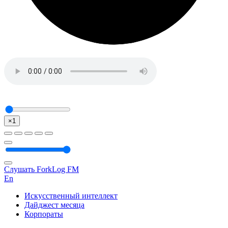
×1
Слушать ForkLog FM
En
Искусственный интеллект
Дайджест месяца
Корпораты