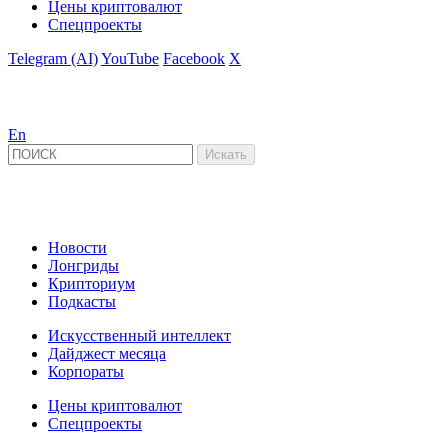
Цены криптовалют
Спецпроекты
Telegram (AI)
YouTube
Facebook
X
En
Новости
Лонгриды
Крипториум
Подкасты
Искусственный интеллект
Дайджест месяца
Корпораты
Цены криптовалют
Спецпроекты