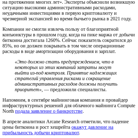
на протяжении многих лет». Эксперты объяснили возникшую
ситуацию высокими административными расходами,
неудачными инвестициями в первую криптовалюту и
чрезмерной экспансией во время бычьего рынка в 2021 году.
Компании не смогли извлечь пользу от благоприятной
конъюнктуры в прошлом году, когда на пике маржа от добычи
биткоина достигала 1260%. Сейчас показатель сократился до
85%, но он должен покрывать в том числе операционные
расходы в виде амортизации оборудования и зарплат.
«Это должно стать предупреждением, что в
некоторых из этих компаний затраты могут
выйти из-под контроля. Принятие надлежащих
стратегий управления рисками и сокращение
административных расходов должны получить
приоритет»,
— предложили специалисты.
Напомним, в сентябре майнинговая компания и провайдер
инфраструктурных решений для облачного майнинга Compute
North
подала заявление о банкротстве
.
В апреле аналитики Arcane Research отметили, что падение
цены биткоина и рост хешрейта
окажут давление на
прибыльность добычи криптовалют
.