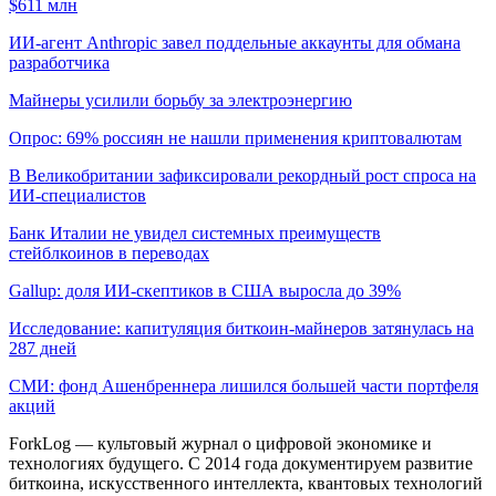
$611 млн
ИИ-агент Anthropic завел поддельные аккаунты для обмана
разработчика
Майнеры усилили борьбу за электроэнергию
Опрос: 69% россиян не нашли применения криптовалютам
В Великобритании зафиксировали рекордный рост спроса на
ИИ-специалистов
Банк Италии не увидел системных преимуществ
стейблкоинов в переводах
Gallup: доля ИИ-скептиков в США выросла до 39%
Исследование: капитуляция биткоин-майнеров затянулась на
287 дней
СМИ: фонд Ашенбреннера лишился большей части портфеля
акций
ForkLog — культовый журнал о цифровой экономике и
технологиях будущего. С 2014 года документируем развитие
биткоина, искусственного интеллекта, квантовых технологий