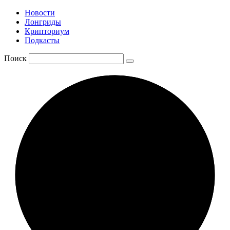
Новости
Лонгриды
Крипториум
Подкасты
Поиск