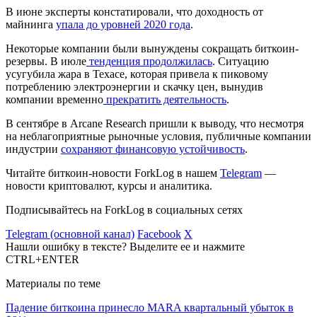
В июне эксперты констатировали, что доходность от
майнинга
упала до уровней 2020 года
.
Некоторые компании были вынуждены сокращать биткоин-
резервы. В июле
тенденция продолжилась
. Ситуацию
усугубила жара в Техасе, которая привела к пиковому
потреблению электроэнергии и скачку цен, вынудив
компании временно
прекратить деятельность
.
В сентябре в Arcane Research пришли к выводу, что несмотря
на неблагоприятные рыночные условия, публичные компании
индустрии
сохраняют финансовую устойчивость
.
Читайте биткоин-новости ForkLog в нашем
Telegram
—
новости криптовалют, курсы и аналитика.
Подписывайтесь на ForkLog в социальных сетях
Telegram (основной канал)
Facebook
X
Нашли ошибку в тексте? Выделите ее и нажмите
CTRL+ENTER
Материалы по теме
Падение биткоина принесло MARA квартальный убыток в