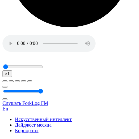
×1
Слушать ForkLog FM
En
Искусственный интеллект
Дайджест месяца
Корпораты