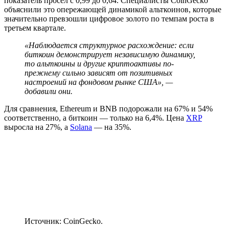
показатель просел с 0,99 до 0,64. Специалисты CoinGecko
объяснили это опережающей динамикой альткоинов, которые
значительно превзошли цифровое золото по темпам роста в
третьем квартале.
«Наблюдается структурное расхождение: если
биткоин демонстрирует независимую динамику,
то альткоины и другие криптоактивы по-
прежнему сильно зависят от позитивных
настроений на фондовом рынке США», —
добавили они.
Для сравнения, Ethereum и BNB подорожали на 67% и 54%
соответственно, а биткоин — только на 6,4%. Цена
XRP
выросла на 27%, а
Solana
— на 35%.
Источник: CoinGecko.