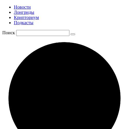
Новости
Лонгриды
Крипториум
Подкасты
Поиск