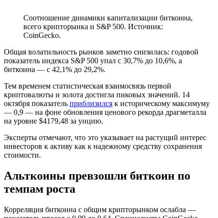
Соотношение динамики капитализации биткоина,
всего крипторынка и S&P 500. Источник:
CoinGecko.
Общая волатильность рынков заметно снизилась: годовой
показатель индекса S&P 500 упал с 30,7% до 10,6%, а
биткоина — с 42,1% до 29,2%.
Тем временем статистическая взаимосвязь первой
криптовалюты и золота достигла пиковых значений. 14
октября показатель
приблизился
к историческому максимуму
— 0,9 — на фоне обновления ценового рекорда драгметалла
на уровне $4179,48 за унцию.
Эксперты отмечают, что это указывает на растущий интерес
инвесторов к активу как к надежному средству сохранения
стоимости.
Альткоины превзошли биткоин по
темпам роста
Корреляция биткоина с общим крипторынком ослабла —