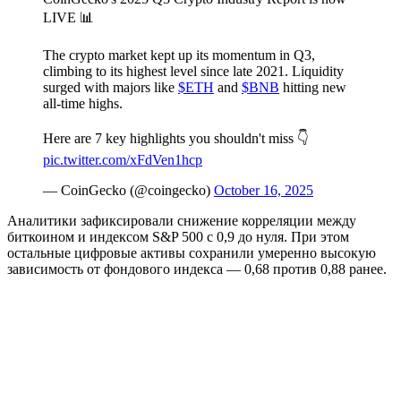
LIVE 📊
The crypto market kept up its momentum in Q3,
climbing to its highest level since late 2021. Liquidity
surged with majors like
$ETH
and
$BNB
hitting new
all-time highs.
Here are 7 key highlights you shouldn't miss 👇
pic.twitter.com/xFdVen1hcp
— CoinGecko (@coingecko)
October 16, 2025
Аналитики зафиксировали снижение корреляции между
биткоином и индексом S&P 500 с 0,9 до нуля. При этом
остальные цифровые активы сохранили умеренно высокую
зависимость от фондового индекса — 0,68 против 0,88 ранее.