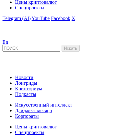
Цены криптовалют
Спецпроекты
Telegram (AI)
YouTube
Facebook
X
En
Новости
Лонгриды
Крипториум
Подкасты
Искусственный интеллект
Дайджест месяца
Корпораты
Цены криптовалют
Спецпроекты