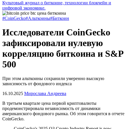
Культовый журнал о биткоине, технологии блокчейн и
цифровой экономике.
#CoinGecko
#Альткоины
#Биткоин
Исследователи CoinGecko
зафиксировали нулевую
корреляцию биткоина и S&P
500
При этом альткоины сохранили умеренно высокую
зависимость от фондового индекса
16.10.2025
Мирослава Андреева
В третьем квартале цена первой криптовалюты
продемонстрировала независимость от динамики
американского фондового рынка. Об этом говорится в отчете
CoinGecko.
CoinGecko's 2025 Q3 Crypto Industry Report is now