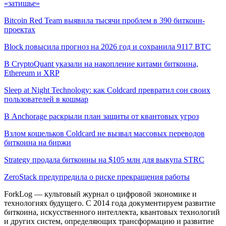
«затишье»
Bitcoin Red Team выявила тысячи проблем в 390 биткоин-
проектах
Block повысила прогноз на 2026 год и сохранила 9117 BTC
В CryptoQuant указали на накопление китами биткоина,
Ethereum и XRP
Sleep at Night Technology: как Coldcard превратил сон своих
пользователей в кошмар
В Anchorage раскрыли план защиты от квантовых угроз
Взлом кошельков Coldcard не вызвал массовых переводов
биткоина на биржи
Strategy продала биткоины на $105 млн для выкупа STRC
ZeroStack предупредила о риске прекращения работы
ForkLog — культовый журнал о цифровой экономике и
технологиях будущего. С 2014 года документируем развитие
биткоина, искусственного интеллекта, квантовых технологий
и других систем, определяющих трансформацию и развитие