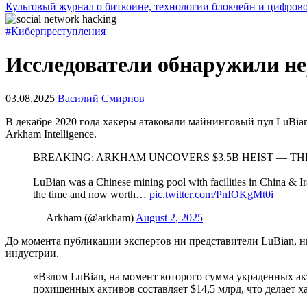
Культовый журнал о биткоине, технологии блокчейн и цифров
#Киберпреступления
Исследователи обнаружили н
03.08.2025
Василий Смирнов
В декабре 2020 года хакеры атаковали майнинговый пул LuBian
Arkham Intelligence.
BREAKING: ARKHAM UNCOVERS $3.5B HEIST — TH
LuBian was a Chinese mining pool with facilities in China & I
the time and now worth…
pic.twitter.com/PnIOKgMt0i
— Arkham (@arkham)
August 2, 2025
До момента публикации экспертов ни представители LuBian, н
индустрии.
«Взлом LuBian, на момент которого сумма украденных акт
похищенных активов составляет $14,5 млрд, что делает 