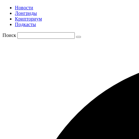
Новости
Лонгриды
Крипториум
Подкасты
Поиск