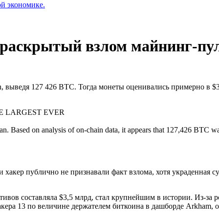
ой экономике.
ераскрытый взлом майнинг-пул
, выведя 127 426 BTC. Тогда монеты оценивались примерно в $3
E LARGEST EVER
ran. Based on analysis of on-chain data, it appears that 127,426 BTC w
и хакер публично не признавали факт взлома, хотя украденная 
ивов составляла $3,5 млрд, стал крупнейшим в истории. Из-за 
хакера 13 по величине держателем биткоина в дашборде Arkham,