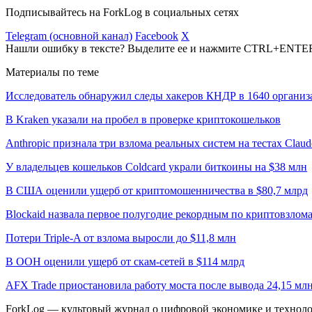
Подписывайтесь на ForkLog в социальных сетях
Telegram (основной канал)
Facebook
X
Нашли ошибку в тексте? Выделите ее и нажмите CTRL+ENTE
Материалы по теме
Исследователь обнаружил следы хакеров КНДР в 1640 организ
В Kraken указали на пробел в проверке криптокошельков
Anthropic признала три взлома реальных систем на тестах Claud
У владельцев кошельков Coldcard украли биткоины на $38 млн
В США оценили ущерб от криптомошенничества в $80,7 млрд
Blockaid назвала первое полугодие рекордным по криптовзлом
Потери Triple-A от взлома выросли до $11,8 млн
В ООН оценили ущерб от скам-сетей в $114 млрд
AFX Trade приостановила работу моста после вывода 24,15 м
ForkLog — культовый журнал о цифровой экономике и технолог