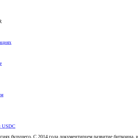
R
ациях
e
ам
лн USDC
иях будущего. С 2014 года документируем развитие биткоина, 