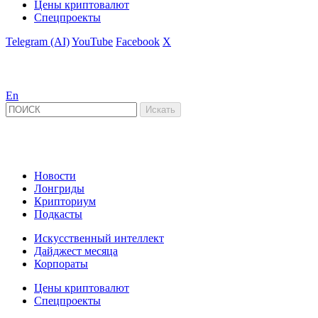
Цены криптовалют
Спецпроекты
Telegram (AI)
YouTube
Facebook
X
En
Новости
Лонгриды
Крипториум
Подкасты
Искусственный интеллект
Дайджест месяца
Корпораты
Цены криптовалют
Спецпроекты