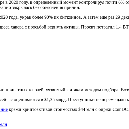
ре в 2020 году, в определенный момент контролируя почти 6% о
запно закрылась без объяснения причин.
020 года, украв более 90% их биткоинов. А затем еще раз 29 де
реса хакера с просьбой вернуть активы. Проект потратил 1,4 BT
ии приватных ключей, уязвимый к атакам методом подбора. Воз
сейчас оцениваются в $1,35 млрд. Преступники не перемещали м
ание
кражи криптоактивов стоимостью $44 млн с биржи CoinDCX
 млн