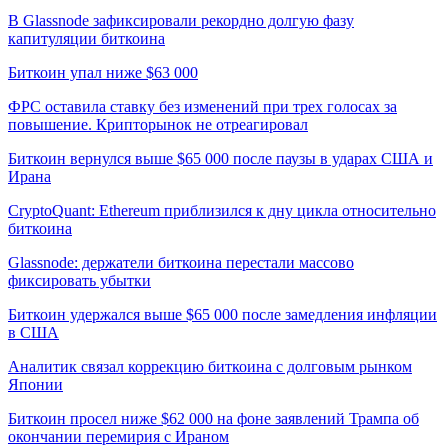
В Glassnode зафиксировали рекордно долгую фазу
капитуляции биткоина
Биткоин упал ниже $63 000
ФРС оставила ставку без изменений при трех голосах за
повышение. Крипторынок не отреагировал
Биткоин вернулся выше $65 000 после паузы в ударах США и
Ирана
CryptoQuant: Ethereum приблизился к дну цикла относительно
биткоина
Glassnode: держатели биткоина перестали массово
фиксировать убытки
Биткоин удержался выше $65 000 после замедления инфляции
в США
Аналитик связал коррекцию биткоина с долговым рынком
Японии
Биткоин просел ниже $62 000 на фоне заявлений Трампа об
окончании перемирия с Ираном