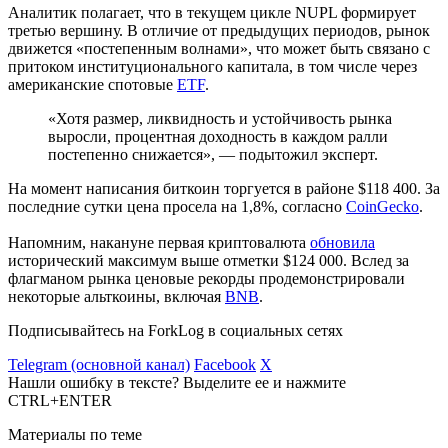
Аналитик полагает, что в текущем цикле NUPL формирует
третью вершину. В отличие от предыдущих периодов, рынок
движется «постепенным волнами», что может быть связано с
притоком институционального капитала, в том числе через
американские спотовые
ETF
.
«Хотя размер, ликвидность и устойчивость рынка
выросли, процентная доходность в каждом ралли
постепенно снижается», — подытожил эксперт.
На момент написания биткоин торгуется в районе $118 400. За
последние сутки цена просела на 1,8%, согласно
CoinGecko
.
Напомним, накануне первая криптовалюта
обновила
исторический максимум выше отметки $124 000. Вслед за
флагманом рынка ценовые рекорды продемонстрировали
некоторые альткоины, включая
BNB
.
Подписывайтесь на ForkLog в социальных сетях
Telegram (основной канал)
Facebook
X
Нашли ошибку в тексте? Выделите ее и нажмите
CTRL+ENTER
Материалы по теме