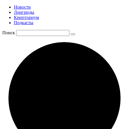
Новости
Лонгриды
Крипториум
Подкасты
Поиск