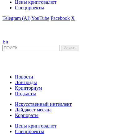
Цены криптовалют
Спецпроекты
Telegram (AI)
YouTube
Facebook
X
En
Новости
Лонгриды
Крипториум
Подкасты
Искусственный интеллект
Дайджест месяца
Корпораты
Цены криптовалют
Спецпроекты