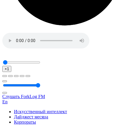
×1
Слушать ForkLog FM
En
Искусственный интеллект
Дайджест месяца
Корпораты