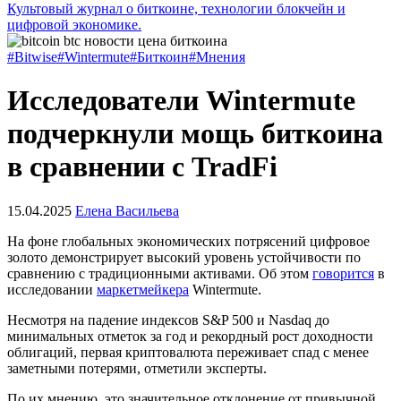
Культовый журнал о биткоине, технологии блокчейн и
цифровой экономике.
#Bitwise
#Wintermute
#Биткоин
#Мнения
Исследователи Wintermute
подчеркнули мощь биткоина
в сравнении с TradFi
15.04.2025
Елена Васильева
На фоне глобальных экономических потрясений цифровое
золото демонстрирует высокий уровень устойчивости по
сравнению с традиционными активами. Об этом
говорится
в
исследовании
маркетмейкера
Wintermute.
Несмотря на падение индексов S&P 500 и Nasdaq до
минимальных отметок за год и рекордный рост доходности
облигаций, первая криптовалюта переживает спад с менее
заметными потерями, отметили эксперты.
По их мнению, это значительное отклонение от привычной