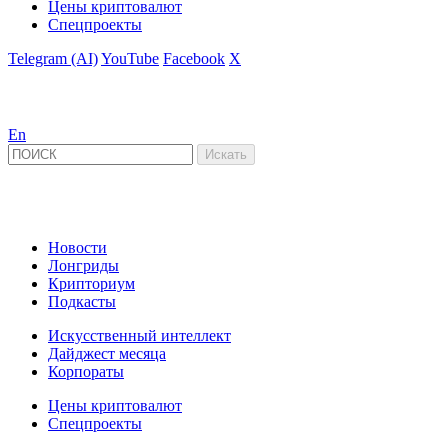
Цены криптовалют
Спецпроекты
Telegram (AI)
YouTube
Facebook
X
En
Новости
Лонгриды
Крипториум
Подкасты
Искусственный интеллект
Дайджест месяца
Корпораты
Цены криптовалют
Спецпроекты