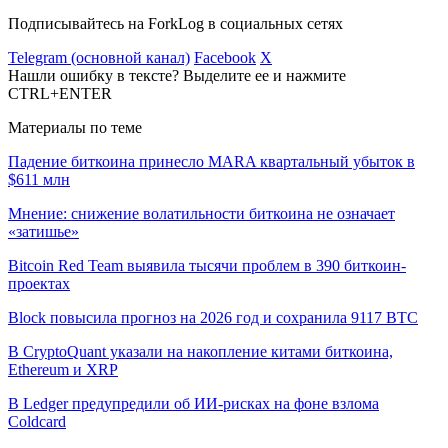
Подписывайтесь на ForkLog в социальных сетях
Telegram (основной канал)
Facebook
X
Нашли ошибку в тексте? Выделите ее и нажмите
CTRL+ENTER
Материалы по теме
Падение биткоина принесло MARA квартальный убыток в
$611 млн
Мнение: снижение волатильности биткоина не означает
«затишье»
Bitcoin Red Team выявила тысячи проблем в 390 биткоин-
проектах
Block повысила прогноз на 2026 год и сохранила 9117 BTC
В CryptoQuant указали на накопление китами биткоина,
Ethereum и XRP
В Ledger предупредили об ИИ-рисках на фоне взлома
Coldcard