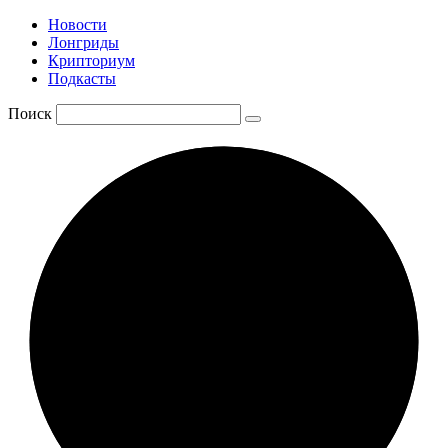
Новости
Лонгриды
Крипториум
Подкасты
Поиск