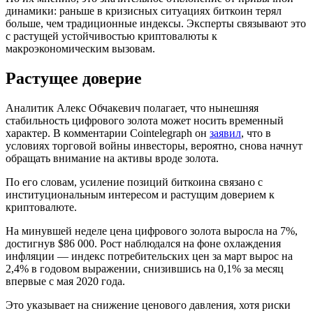
динамики: раньше в кризисных ситуациях биткоин терял
больше, чем традиционные индексы. Эксперты связывают это
с растущей устойчивостью криптовалюты к
макроэкономическим вызовам.
Растущее доверие
Аналитик Алекс Обчакевич полагает, что нынешняя
стабильность цифрового золота может носить временный
характер. В комментарии Cointelegraph он
заявил
, что в
условиях торговой войны инвесторы, вероятно, снова начнут
обращать внимание на активы вроде золота.
По его словам, усиление позиций биткоина связано с
институциональным интересом и растущим доверием к
криптовалюте.
На минувшей неделе цена цифрового золота выросла на 7%,
достигнув $86 000. Рост наблюдался на фоне охлаждения
инфляции — индекс потребительских цен за март вырос на
2,4% в годовом выражении, снизившись на 0,1% за месяц
впервые с мая 2020 года.
Это указывает на снижение ценового давления, хотя риски