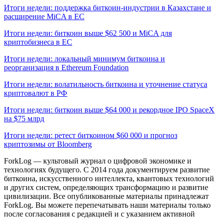
Итоги недели: поддержка биткоин-индустрии в Казахстане и
расширение MiCA в ЕС
Итоги недели: биткоин выше $62 500 и MiCA для
криптобизнеса в ЕС
Итоги недели: локальный минимум биткоина и
реорганизация в Ethereum Foundation
Итоги недели: волатильность биткоина и уточнение статуса
криптовалют в РФ
Итоги недели: биткоин выше $64 000 и рекордное IPO SpaceX
на $75 млрд
Итоги недели: ретест биткоином $60 000 и прогноз
криптозимы от Bloomberg
ForkLog — культовый журнал о цифровой экономике и
технологиях будущего. С 2014 года документируем развитие
биткоина, искусственного интеллекта, квантовых технологий
и других систем, определяющих трансформацию и развитие
цивилизации.
Все опубликованные материалы принадлежат
ForkLog. Вы можете перепечатывать наши материалы только
после согласования с редакцией и с указанием активной