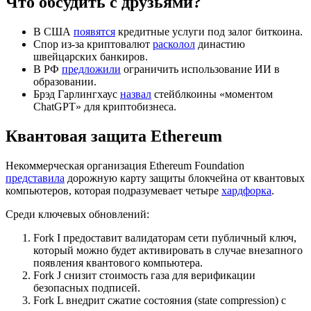
Что обсудить с друзьями?
В США
появятся
кредитные услуги под залог биткоина.
Спор из-за криптовалют
расколол
династию
швейцарских банкиров.
В РФ
предложили
ограничить использование ИИ в
образовании.
Брэд Гарлингхаус
назвал
стейблкоины «моментом
ChatGPT» для криптобизнеса.
Квантовая защита Ethereum
Некоммерческая организация Ethereum Foundation
представила
дорожную карту защиты блокчейна от квантовых
компьютеров, которая подразумевает четыре
хардфорка
.
Среди ключевых обновлений:
Fork I предоставит валидаторам сети публичный ключ,
который можно будет активировать в случае внезапного
появления квантового компьютера.
Fork J снизит стоимость газа для верификации
безопасных подписей.
Fork L внедрит сжатие состояния (state compression) с