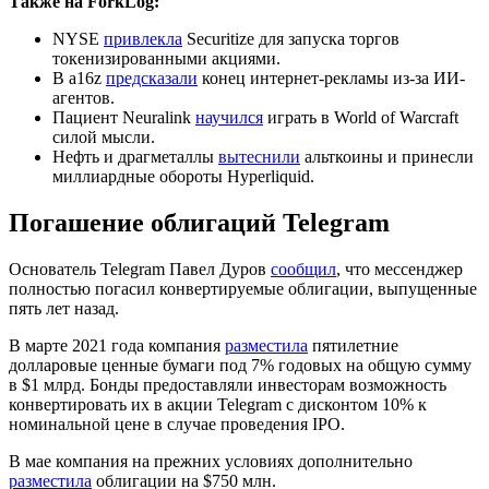
Также на ForkLog:
NYSE
привлекла
Securitize для запуска торгов
токенизированными акциями.
В a16z
предсказали
конец интернет-рекламы из-за ИИ-
агентов.
Пациент Neuralink
научился
играть в World of Warcraft
силой мысли.
Нефть и драгметаллы
вытеснили
альткоины и принесли
миллиардные обороты Hyperliquid.
Погашение облигаций Telegram
Основатель Telegram Павел Дуров
сообщил
, что мессенджер
полностью погасил конвертируемые облигации, выпущенные
пять лет назад.
В марте 2021 года компания
разместила
пятилетние
долларовые ценные бумаги под 7% годовых на общую сумму
в $1 млрд. Бонды предоставляли инвесторам возможность
конвертировать их в акции Telegram с дисконтом 10% к
номинальной цене в случае проведения
IPO
.
В мае компания на прежних условиях дополнительно
разместила
облигации на $750 млн.