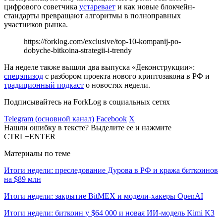
цифрового советчика
устаревает
и как новые блокчейн-
стандарты превращают алгоритмы в полноправных
участников рынка.
https://forklog.com/exclusive/top-10-kompanij-po-
dobyche-bitkoina-strategii-i-trendy
На неделе также вышли два выпуска «Деконструкции»:
спецэпизод
с разбором проекта нового криптозакона в РФ и
традиционный подкаст
о новостях недели.
Подписывайтесь на ForkLog в социальных сетях
Telegram (основной канал)
Facebook
X
Нашли ошибку в тексте? Выделите ее и нажмите
CTRL+ENTER
Материалы по теме
Итоги недели: преследование Дурова в РФ и кража биткоинов
на $89 млн
Итоги недели: закрытие BitMEX и модели-хакеры OpenAI
Итоги недели: биткоин у $64 000 и новая ИИ-модель Kimi K3