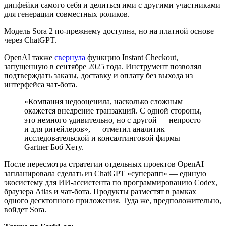
дипфейки самого себя и делиться ими с другими участниками
для генерации совместных роликов.
Модель Sora 2 по-прежнему доступна, но на платной основе
через ChatGPT.
OpenAI также
свернула
функцию Instant Checkout,
запущенную в сентябре 2025 года. Инструмент позволял
подтверждать заказы, доставку и оплату без выхода из
интерфейса чат-бота.
«Компания недооценила, насколько сложным
окажется внедрение транзакций. С одной стороны,
это немного удивительно, но с другой — непросто
и для ритейлеров», — отметил аналитик
исследовательской и консалтинговой фирмы
Gartner Боб Хету.
После пересмотра стратегии отдельных проектов OpenAI
запланировала сделать из ChatGPT «суперапп» — единую
экосистему для ИИ-ассистента по программированию Codex,
браузера Atlas и чат-бота. Продукты разместят в рамках
одного десктопного приложения. Туда же, предположительно,
войдет Sora.