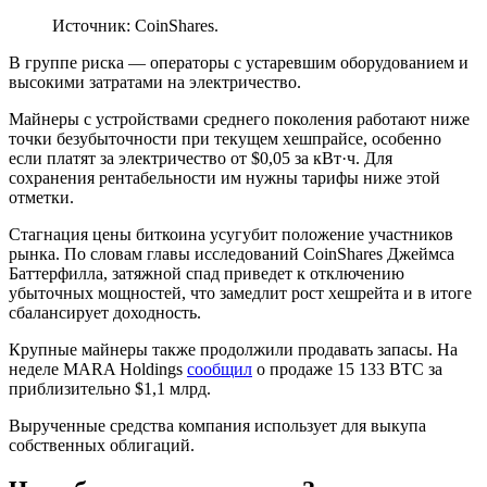
Источник: CoinShares.
В группе риска — операторы с устаревшим оборудованием и
высокими затратами на электричество.
Майнеры с устройствами среднего поколения работают ниже
точки безубыточности при текущем хешпрайсе, особенно
если платят за электричество от $0,05 за кВт·ч. Для
сохранения рентабельности им нужны тарифы ниже этой
отметки.
Стагнация цены биткоина усугубит положение участников
рынка. По словам главы исследований CoinShares Джеймса
Баттерфилла, затяжной спад приведет к отключению
убыточных мощностей, что замедлит рост хешрейта и в итоге
сбалансирует доходность.
Крупные майнеры также продолжили продавать запасы. На
неделе MARA Holdings
сообщил
о продаже 15 133 BTC за
приблизительно $1,1 млрд.
Вырученные средства компания использует для выкупа
собственных облигаций.