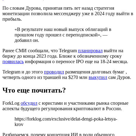
По словам Дурова, принятая пять лет назад стратегия
монетизации позволила мессенджеру уже в 2024 году выйти в
прибыль.
«В результате наш новый выпуск облигаций в
прошлом году прошел с переподпиской», —
добавил он.
Ранее СМИ сообщали, что Telegram
планировал
выйти на
биржу до конца 2023 года. Ближе к обозначенному сроку
появилась
информация о переносе IPO еще на 18-24 месяца.
Telegram и до этого
проводил
размещения долговых бумаг ,
четверть одного из траншей на $270 млн
выкупил
сам Дуров.
Что еще почитать?
ForkLog
обсудил
с юристами и участниками рынка спорные
аспекты будущего регулирования криптовалют в России.
https://forklog.com/exclusive/delat-dengi-poka-letsya-
krov
Разбираемся, почему концепция ИИ в роли обычного