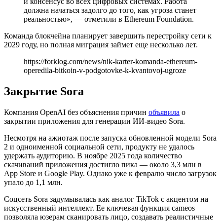
и консенсус во всех цифровых системах. Работа
должна начаться задолго до того, как угроза станет
реальностью», — отметили в Ethereum Foundation.
Команда блокчейна планирует завершить перестройку сети к
2029 году, но полная миграция займет еще несколько лет.
https://forklog.com/news/nik-karter-komanda-ethereum-
operedila-bitkoin-v-podgotovke-k-kvantovoj-ugroze
Закрытие Sora
Компания OpenAI без объяснения причин
объявила
о
закрытии приложения для генерации ИИ-видео Sora.
Несмотря на ажиотаж после запуска обновленной модели Sora
2 и одноименной социальной сети, продукту не удалось
удержать аудиторию. В ноябре 2025 года количество
скачиваний приложения достигло пика — около 3,3 млн в
App Store и Google Play. Однако уже к февралю число загрузок
упало до 1,1 млн.
Соцсеть Sora задумывалась как аналог TikTok с акцентом на
искусственный интеллект. Ее ключевая функция cameos
позволяла юзерам сканировать лицо, создавать реалистичные