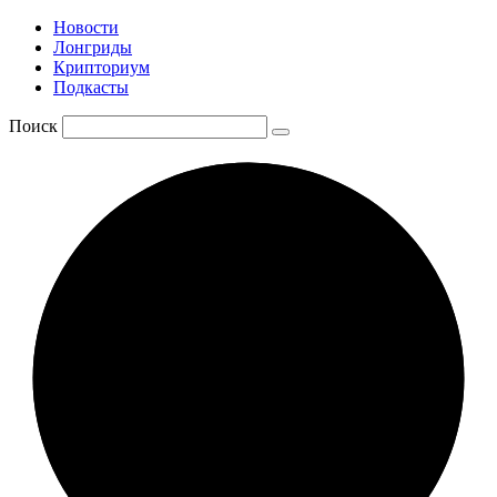
Новости
Лонгриды
Крипториум
Подкасты
Поиск