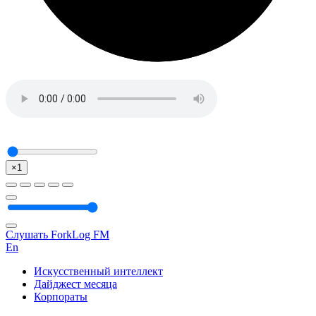
×1
Слушать ForkLog FM
En
Искусственный интеллект
Дайджест месяца
Корпораты