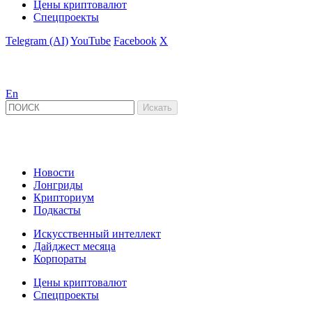
Цены криптовалют
Спецпроекты
Telegram (AI)
YouTube
Facebook
X
En
Новости
Лонгриды
Крипториум
Подкасты
Искусственный интеллект
Дайджест месяца
Корпораты
Цены криптовалют
Спецпроекты