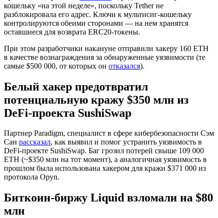
кошельку «на этой неделе», поскольку Tether не
разблокировала его адрес. Ключи к мультисиг-кошельку
контролируются обеими сторонами — на нем хранятся
оставшиеся для возврата ERC20-токены.
При этом разработчики накануне отправили хакеру 160 ETH
в качестве вознаграждения за обнаруженные уязвимости (те
самые $500 000, от которых он
отказался
).
Белый хакер предотвратил
потенциальную кражу $350 млн из
DeFi-проекта SushiSwap
Партнер Paradigm, специалист в сфере кибербезопасности Сэм
Сан
рассказал
, как выявил и помог устранить уязвимость в
DeFi-проекте SushiSwap. Баг грозил потерей свыше 109 000
ETH (~$350 млн на тот момент), а аналогичная уязвимость в
прошлом была использована хакером для кражи $371 000 из
протокола Opyn.
Биткоин-биржу Liquid взломали на $80
млн