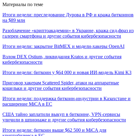
Материалы по теме
Итоги недели: преследование Дурова в РФ и кража биткоинов
на $89 млн
Разоблачение «криптоакадемии» в Украине, кража сид-фраз из
галереи смартфона и другие события кибербезопасности
Итоги недели: закрытие BitMEX и модели-хакеры OpenAI
Взлом DEX Ostium, ликвидация Kratos и другие события
кибербезопасности
Итоги недели: биткоин у $64 000 и новая ИИ-модель Kimi K3
Приговор хакерам Scattered Spider, атаки на аппаратные
кошельки и другие события кибербезопасности
Итоги недели: поддержка биткоин-индустрии в Казахстане и
расширение MiCA в ЕС
США тайно заплатили выкуп в биткоине, VPN-сервисы
уличили в шпионаже и другие события кибербезопасности
Итоги недели: биткоин выше $62 500 и MiCA для
криптобизнеса в ЕС