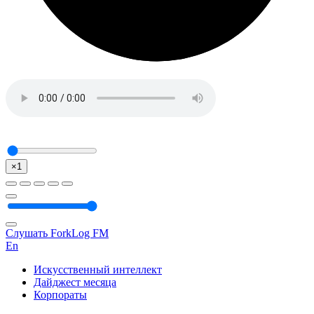
×1
Слушать ForkLog FM
En
Искусственный интеллект
Дайджест месяца
Корпораты