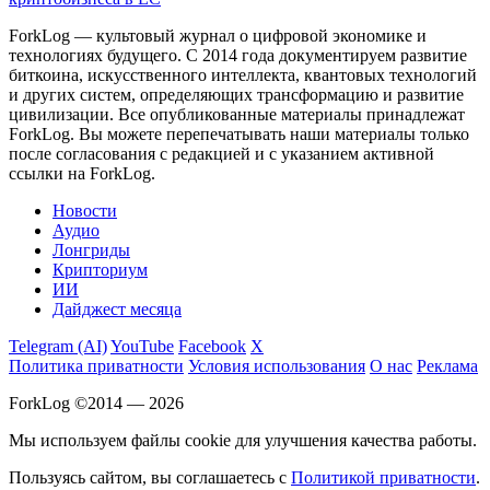
ForkLog — культовый журнал о цифровой экономике и
технологиях будущего. С 2014 года документируем развитие
биткоина, искусственного интеллекта, квантовых технологий
и других систем, определяющих трансформацию и развитие
цивилизации.
Все опубликованные материалы принадлежат
ForkLog. Вы можете перепечатывать наши материалы только
после согласования с редакцией и с указанием активной
ссылки на ForkLog.
Новости
Аудио
Лонгриды
Крипториум
ИИ
Дайджест месяца
Telegram (AI)
YouTube
Facebook
X
Политика приватности
Условия использования
О нас
Реклама
ForkLog ©2014 — 2026
Мы используем файлы cookie для улучшения качества работы.
Пользуясь сайтом, вы соглашаетесь с
Политикой приватности
.