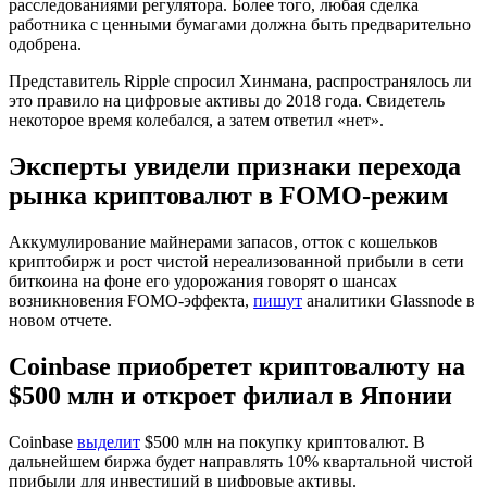
расследованиями регулятора. Более того, любая сделка
работника с ценными бумагами должна быть предварительно
одобрена.
Представитель Ripple спросил Хинмана, распространялось ли
это правило на цифровые активы до 2018 года. Свидетель
некоторое время колебался, а затем ответил «нет».
Эксперты увидели признаки перехода
рынка криптовалют в FOMO-режим
Аккумулирование майнерами запасов, отток с кошельков
криптобирж и рост чистой нереализованной прибыли в сети
биткоина на фоне его удорожания говорят о шансах
возникновения
FOMO
-эффекта,
пишут
аналитики Glassnode в
новом отчете.
Coinbase приобретет криптовалюту на
$500 млн и откроет филиал в Японии
Coinbase
выделит
$500 млн на покупку криптовалют. В
дальнейшем биржа будет направлять 10% квартальной чистой
прибыли для инвестиций в цифровые активы.