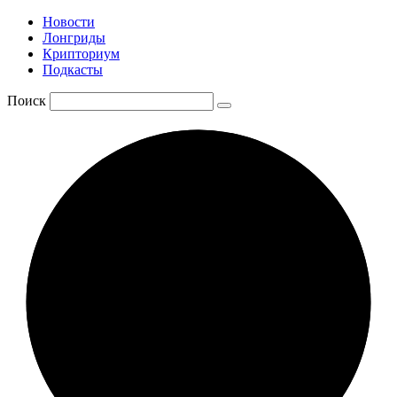
Новости
Лонгриды
Крипториум
Подкасты
Поиск