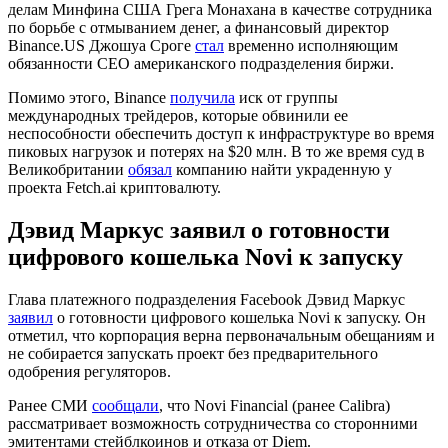
делам Минфина США Грега Монахана в качестве сотрудника
по борьбе с отмыванием денег, а финансовый директор
Binance.US Джошуа Сроге
стал
временно исполняющим
обязанности CEO американского подразделения биржи.
Помимо этого, Binance
получила
иск от группы
международных трейдеров, которые обвинили ее
неспособности обеспечить доступ к инфраструктуре во время
пиковых нагрузок и потерях на $20 млн. В то же время суд в
Великобритании
обязал
компанию найти украденную у
проекта Fetch.ai криптовалюту.
Дэвид Маркус заявил о готовности
цифрового кошелька Novi к запуску
Глава платежного подразделения Facebook Дэвид Маркус
заявил
о готовности цифрового кошелька Novi к запуску. Он
отметил, что корпорация верна первоначальным обещаниям и
не собирается запускать проект без предварительного
одобрения регуляторов.
Ранее СМИ
сообщали
, что Novi Financial (ранее Calibra)
рассматривает возможность сотрудничества со сторонними
эмитентами стейблкоинов и отказа от Diem.