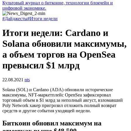
Культовый журнал о биткоине, технологии блокчейн и
цифровой экономике.
#Дайджесты
#Итоги недели
Итоги недели: Cardano и
Solana обновили максимумы,
а объем торгов на OpenSea
превысил $1 млрд
22.08.2021
nts
Solana (SOL) и Cardano (ADA) обновили исторические
максимумы,
NFT
-маркетплейс OpenSea зафиксировал
торговый объем в $1 млрд за неполный август, взломавший
Poly Network хакер пригрозил отложить полный возврат
средств и другие события уходящей недели.
Биткоин обновил максимум на
отметках выше $48 500