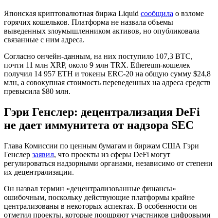
Японская криптовалютная биржа Liquid
сообщила
о взломе
горячих кошельков. Платформа не назвала объемы
выведенных злоумышленником активов, но опубликовала
связанные с ним адреса.
Согласно ончейн-данным, на них поступило 107,3 BTC,
почти 11 млн XRP, около 9 млн TRX. Ethereum-кошелек
получил 14 957 ETH и токены ERC-20 на общую сумму $24,8
млн, а совокупная стоимость переведенных на адреса средств
превысила $80 млн.
Гэри Генслер: децентрализация DeFi
не дает иммунитета от надзора SEC
Глава Комиссии по ценным бумагам и биржам США Гэри
Генслер
заявил
, что проекты из сферы DeFi могут
регулироваться надзорными органами, независимо от степени
их децентрализации.
Он назвал термин «децентрализованные финансы»
ошибочным, поскольку действующие платформы крайне
централизованы в некоторых аспектах. В особенности он
отметил проекты, которые поощряют участников цифровыми