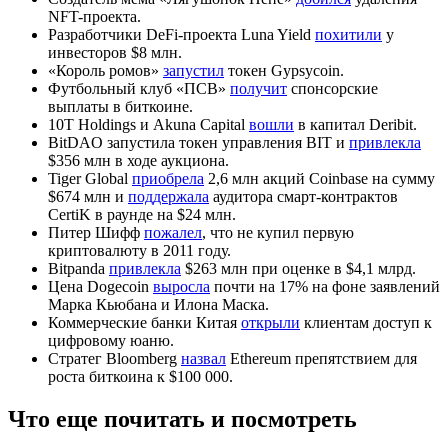
NFT-проекта.
Разработчики DeFi-проекта Luna Yield
похитили
у
инвесторов $8 млн.
«Король ромов»
запустил
токен Gypsycoin.
Футбольный клуб «ПСВ»
получит
спонсорские
выплаты в биткоине.
10T Holdings и Akuna Capital
вошли
в капитал Deribit.
BitDAO запустила токен управления BIT и
привлекла
$356 млн в ходе аукциона.
Tiger Global
приобрела
2,6 млн акций Coinbase на сумму
$674 млн и
поддержала
аудитора смарт-контрактов
CertiK в раунде на $24 млн.
Питер Шифф
пожалел
, что не купил первую
криптовалюту в 2011 году.
Bitpanda
привлекла
$263 млн при оценке в $4,1 млрд.
Цена Dogecoin
выросла
почти на 17% на фоне заявлений
Марка Кьюбана и Илона Маска.
Коммерческие банки Китая
открыли
клиентам доступ к
цифровому юаню.
Стратег Bloomberg
назвал
Ethereum препятствием для
роста биткоина к $100 000.
Что еще почитать и посмотреть