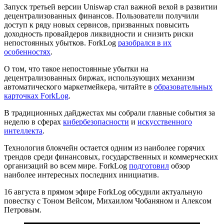
Запуск третьей версии Uniswap стал важной вехой в развитии
децентрализованных финансов. Пользователи получили
доступ к ряду новых сервисов, призванных повысить
доходность провайдеров ликвидности и снизить риски
непостоянных убытков. ForkLog
разобрался в их
особенностях
.
О том, что такое непостоянные убытки на
децентрализованных биржах, использующих механизм
автоматического маркетмейкера, читайте в
образовательных
карточках ForkLog
.
В традиционных дайджестах мы собрали главные события за
неделю в сферах
кибербезопасности
и
искусственного
интеллекта
.
Технология блокчейн остается одним из наиболее горячих
трендов среди финансовых, государственных и коммерческих
организаций во всем мире. ForkLog
подготовил
обзор
наиболее интересных последних инициатив.
16 августа в прямом эфире ForkLog обсудили актуальную
повестку с Тоном Вейсом, Михаилом Чобаняном и Алексом
Петровым.