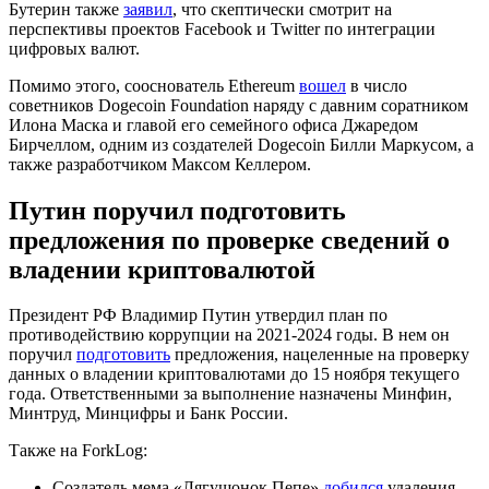
Бутерин также
заявил
, что скептически смотрит на
перспективы проектов Facebook и Twitter по интеграции
цифровых валют.
Помимо этого, сооснователь Ethereum
вошел
в число
советников Dogecoin Foundation наряду с давним соратником
Илона Маска и главой его семейного офиса Джаредом
Бирчеллом, одним из создателей Dogecoin Билли Маркусом, а
также разработчиком Максом Келлером.
Путин поручил подготовить
предложения по проверке сведений о
владении криптовалютой
Президент РФ Владимир Путин утвердил план по
противодействию коррупции на 2021-2024 годы. В нем он
поручил
подготовить
предложения, нацеленные на проверку
данных о владении криптовалютами до 15 ноября текущего
года. Ответственными за выполнение назначены Минфин,
Минтруд, Минцифры и Банк России.
Также на ForkLog:
Создатель мема «Лягушонок Пепе»
добился
удаления