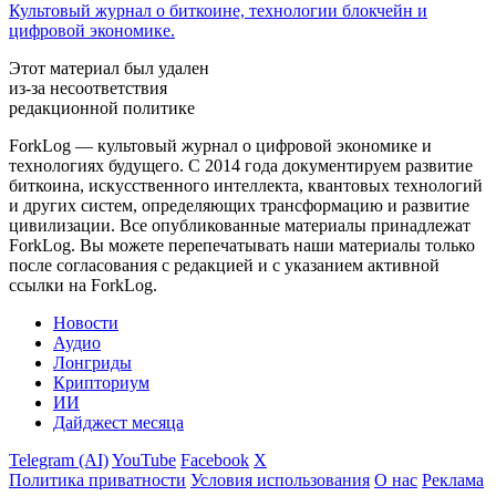
Культовый журнал о биткоине, технологии блокчейн и
цифровой экономике.
Этот материал был удален
из-за несоответствия
редакционной политике
ForkLog — культовый журнал о цифровой экономике и
технологиях будущего. С 2014 года документируем развитие
биткоина, искусственного интеллекта, квантовых технологий
и других систем, определяющих трансформацию и развитие
цивилизации.
Все опубликованные материалы принадлежат
ForkLog. Вы можете перепечатывать наши материалы только
после согласования с редакцией и с указанием активной
ссылки на ForkLog.
Новости
Аудио
Лонгриды
Крипториум
ИИ
Дайджест месяца
Telegram (AI)
YouTube
Facebook
X
Политика приватности
Условия использования
О нас
Реклама