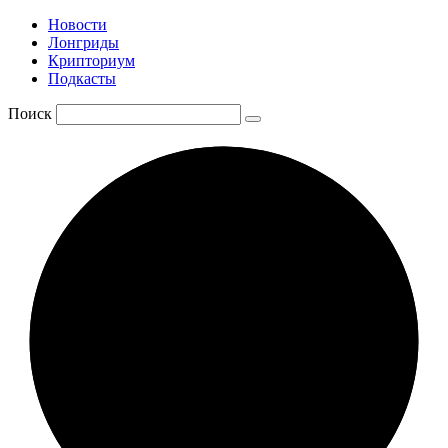
Новости
Лонгриды
Крипториум
Подкасты
Поиск