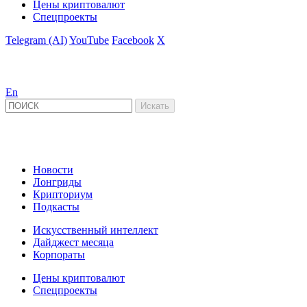
Цены криптовалют
Спецпроекты
Telegram (AI)
YouTube
Facebook
X
En
Новости
Лонгриды
Крипториум
Подкасты
Искусственный интеллект
Дайджест месяца
Корпораты
Цены криптовалют
Спецпроекты