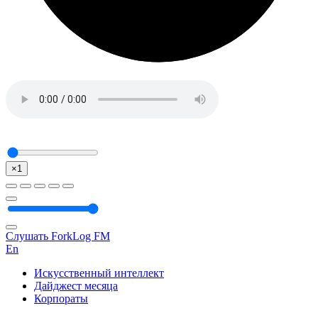
×1
Слушать ForkLog FM
En
Искусственный интеллект
Дайджест месяца
Корпораты