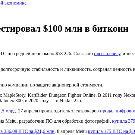
ой экономике.
естировал $100 млн в биткоин
TC по средней цене около $58 226. Согласно
пресс-релизу
, инве
 долгосрочную стабильность и ликвидность, сохраняя ценность
егию компании по защите акционерной стоимости.
 MapleStory, KartRider, Dungeon Fighter Online. В 2011 году N
 Index 300, в 2020 году — в Nikkei 225.
,5 млрд
. 27 апреля производитель электрокаров
продал цифровое
ия Meitu, разработчик ПО для обработки фотографий,
купила 379
а 386,08 BTC за $21,6 млн
. 8 апреля Meitu
купила 175 BTC на $1