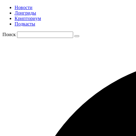
Новости
Лонгриды
Крипториум
Подкасты
Поиск