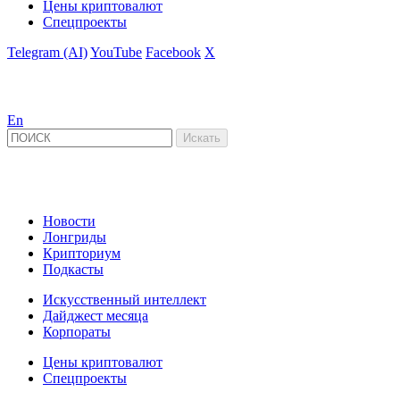
Цены криптовалют
Спецпроекты
Telegram (AI)
YouTube
Facebook
X
En
Новости
Лонгриды
Крипториум
Подкасты
Искусственный интеллект
Дайджест месяца
Корпораты
Цены криптовалют
Спецпроекты