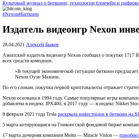
Культовый журнал о биткоине, технологии блокчейн и цифров
#Nexon
#Биткоин
Издатель видеоигр Nexon инв
28.04.2021
Алексей Быков
Азиатский издатель видеоигр Nexon сообщил о покупке 1717 B
всех средств компании.
«В текущей экономической ситуации биткоин предлагает
Nexon Оуэн Махони.
По его словам, покупка первой криптовалюты отражает страт
Nexon основана в 1994 году. Самые популярные игры компании:
добавлена в индекс JPX400, в 2017 году — в индекс Nikkei Stock
8 февраля 2021 года Tesla
раскрыла инвестиции в биткоин на $1
5 марта котирующаяся на Гонконгской фондовой бирже компан
17 марта дочерняя компания Meitu — Miracle Vision —
приобрел