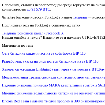
Напомним, ставшая первопроходцем среди торгуемых на биржах
криптовалюты
до 91 579 BTC
.
Читайте биткоин-новости ForkLog в нашем
Telegram
— новости 
Подписывайтесь на ForkLog в социальных сетях
Telegram (основной канал)
Facebook
X
Нашли ошибку в тексте? Выделите ее и нажмите CTRL+ENTE
Материалы по теме
Сеть биткоина разделилась из-за софтфорка BIP-110
Разработчик указал на риск потери биткоинов из-за BIP-110
Хакеры опустошили Lightning-узлы через уязвимость в BTCPay
Медиакомпания Трампа свернула криптовалютное направлени
Падение биткоина принесло MARA квартальный убыток в $61
Мнение: снижение волатильности биткоина не означает «затиш
Bitcoin Red Team выявила тысячи проблем в 390 биткоин-проек