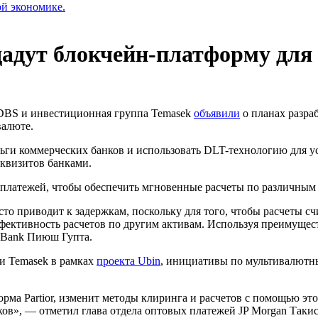
ой экономике.
дадут блокчейн-платформу для
DBS и инвестиционная группа Temasek
объявили
о планах разра
валюте.
деньги коммерческих банков и использовать DLT-технологию для
квизитов банками.
х платежей, чтобы обеспечить мгновенные расчеты по различным
то приводит к задержкам, поскольку для того, чтобы расчеты 
фективность расчетов по другим активам. Используя преимуществ
 Bank Пиюш Гупта.
и Temasek в рамках
проекта Ubin
, инициативы по мультивалютн
рма Partior, изменит методы клиринга и расчетов с помощью эт
в», — отметил глава отдела оптовых платежей JP Morgan Такис ​