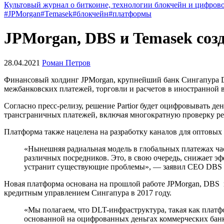
Культовый журнал о биткоине, технологии блокчейн и цифров
#JPMorgan
#Temasek
#блокчейн
#платформы
JPMorgan, DBS и Temasek соз
28.04.2021
Роман Петров
Финансовый холдинг JPMorgan, крупнейший банк Сингапура 
межбанковских платежей, торговли и расчетов в иностранной 
Согласно пресс-релизу, решение Partior будет оцифровывать 
трансграничных платежей, включая многократную проверку ре
Платформа также нацелена на разработку каналов для оптовы
«Нынешняя радиальная модель в глобальных платежах час
различных посредников. Это, в свою очередь, снижает эф
устранит существующие проблемы», — заявил CEO DBS
Новая платформа основана на прошлой работе JPMorgan, DBS 
кредитным управлением Сингапура в 2017 году.
«Мы полагаем, что DLT-инфраструктура, такая как платфо
основанной на оцифрованных деньгах коммерческих банко