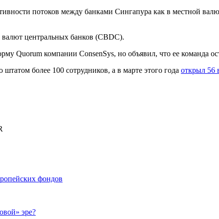
ективности потоков между банками Сингапура как в местной вал
х валют центральных банков (CBDC).
му Quorum компании ConsenSys, но объявил, что ее команда ост
 штатом более 100 сотрудников, а в марте этого года
открыл 56 
R
вропейских фондов
овой» эре?