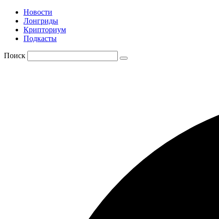
Новости
Лонгриды
Крипториум
Подкасты
Поиск