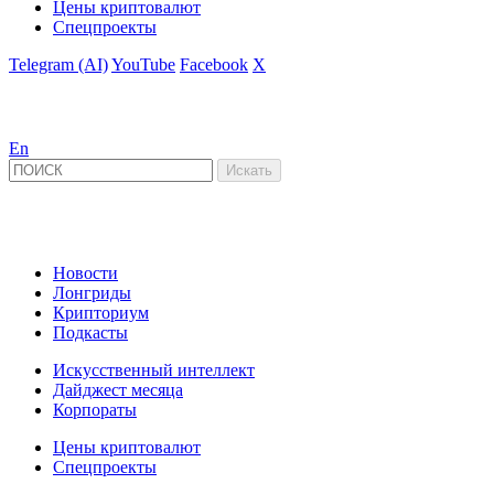
Цены криптовалют
Спецпроекты
Telegram (AI)
YouTube
Facebook
X
En
Новости
Лонгриды
Крипториум
Подкасты
Искусственный интеллект
Дайджест месяца
Корпораты
Цены криптовалют
Спецпроекты