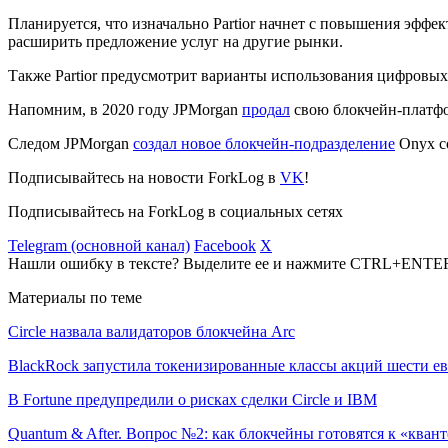
Планируется, что изначально Partior начнет с повышения эфф
расширить предложение услуг на другие рынки.
Также Partior предусмотрит варианты использования цифровы
Напомним, в 2020 году JPMorgan
продал
свою блокчейн-платфор
Следом JPMorgan
создал новое блокчейн-подразделение
Onyx со
Подписывайтесь на новости ForkLog в
VK
!
Подписывайтесь на ForkLog в социальных сетях
Telegram (основной канал)
Facebook
X
Нашли ошибку в тексте? Выделите ее и нажмите CTRL+ENTE
Материалы по теме
Circle назвала валидаторов блокчейна Arc
BlackRock запустила токенизированные классы акций шести е
В Fortune предупредили о рисках сделки Circle и IBM
Quantum & After. Вопрос №2: как блокчейны готовятся к «квант