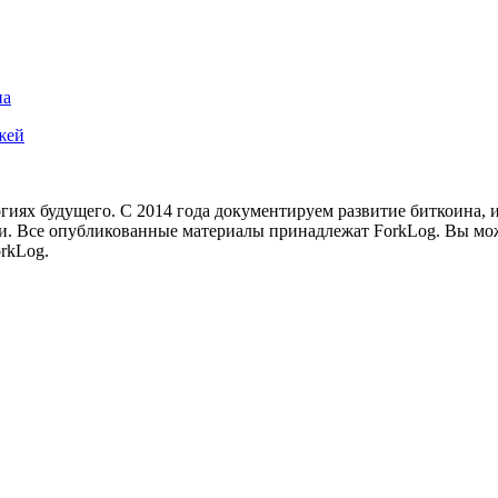
на
жей
иях будущего. С 2014 года документируем развитие биткоина, 
и.
Все опубликованные материалы принадлежат ForkLog. Вы мож
rkLog.