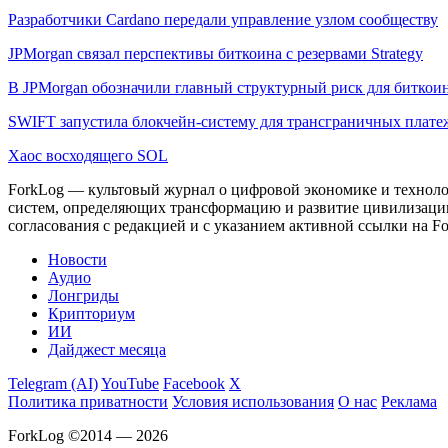
Разработчики Cardano передали управление узлом сообществу
JPMorgan связал перспективы биткоина с резервами Strategy
В JPMorgan обозначили главный структурный риск для биткои
SWIFT запустила блокчейн-систему для трансграничных плате
Хаос восходящего SOL
ForkLog — культовый журнал о цифровой экономике и технолог
систем, определяющих трансформацию и развитие цивилизаци
согласования с редакцией и с указанием активной ссылки на Fo
Новости
Аудио
Лонгриды
Крипториум
ИИ
Дайджест месяца
Telegram (AI)
YouTube
Facebook
X
Политика приватности
Условия использования
О нас
Реклама
ForkLog ©2014 — 2026