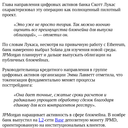
Глава направления цифровых активов банка Скотт Лукас
охарактеризовал эту операцию как полноценный пилотный
проект.
«Это уже не просто теория. Так можно воочию
оценить все преимущества блокчейна для выпуска
облигаций», — отметил он.
По словам Лукаса, несмотря на привычную работу с Ethereum,
банк намеренно выбрал Solana для изучения новой среды.
JPMorgan планирует и дальше выпускать облигации на
публичных блокчейнах.
Руководительница кредитного направления в группе
цифровых активов организации Эмма Лавветт отметила, что
токенизация фундаментально меняет процессы
посттрейдинга:
«Она дает точные, сжатые сроки расчетов и
радикально упрощает обработку сделок благодаря
единому для всех контрагентов реестру».
JPMorgan наращивает активность в сфере блокчейна. В ноябре
банк выпустил на
L2
-сети
Base
депозитную монету JPMD,
ориентированную на институциональных клиентов.