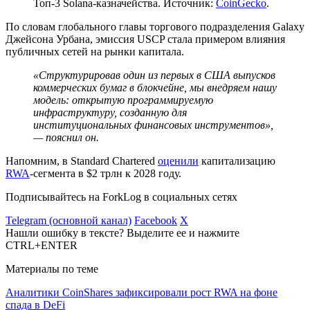
Топ-3 Solana-казначейства. Источник:
CoinGecko
.
По словам глобального главы торгового подразделения Galaxy
Джейсона Урбана, эмиссия USCP стала примером влияния
публичных сетей на рынки капитала.
«Структурировав один из первых в США выпусков
коммерческих бумаг в блокчейне, мы внедряем нашу
модель: открытую программируемую
инфраструктуру, созданную для
институциональных финансовых инструментов»,
— пояснил он.
Напомним, в Standard Chartered
оценили
капитализацию
RWA
-сегмента в $2 трлн к 2028 году.
Подписывайтесь на ForkLog в социальных сетях
Telegram (основной канал)
Facebook
X
Нашли ошибку в тексте? Выделите ее и нажмите
CTRL+ENTER
Материалы по теме
Аналитики CoinShares зафиксировали рост RWA на фоне
спада в DeFi