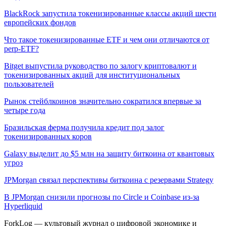
BlackRock запустила токенизированные классы акций шести
европейских фондов
Что такое токенизированные ETF и чем они отличаются от
perp-ETF?
Bitget выпустила руководство по залогу криптовалют и
токенизированных акций для институциональных
пользователей
Рынок стейблкоинов значительно сократился впервые за
четыре года
Бразильская ферма получила кредит под залог
токенизированных коров
Galaxy выделит до $5 млн на защиту биткоина от квантовых
угроз
JPMorgan связал перспективы биткоина с резервами Strategy
В JPMorgan снизили прогнозы по Circle и Coinbase из-за
Hyperliquid
ForkLog — культовый журнал о цифровой экономике и