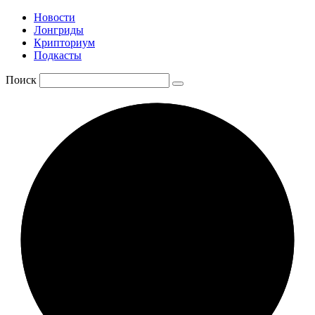
Новости
Лонгриды
Крипториум
Подкасты
Поиск