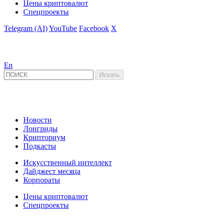
Цены криптовалют
Спецпроекты
Telegram (AI)
YouTube
Facebook
X
En
Новости
Лонгриды
Крипториум
Подкасты
Искусственный интеллект
Дайджест месяца
Корпораты
Цены криптовалют
Спецпроекты