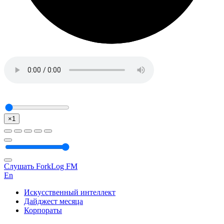
×1
Слушать ForkLog FM
En
Искусственный интеллект
Дайджест месяца
Корпораты