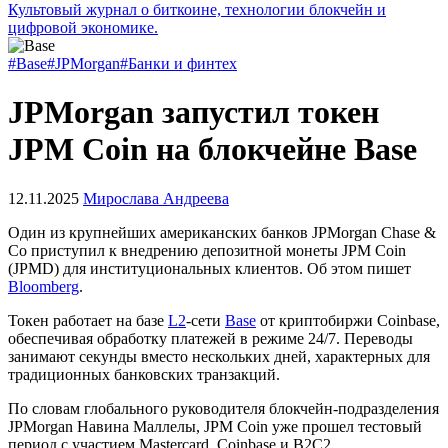
Культовый журнал о биткоине, технологии блокчейн и
цифровой экономике.
#Base
#JPMorgan
#Банки и финтех
JPMorgan запустил токен
JPM Coin на блокчейне Base
12.11.2025
Мирослава Андреева
Один из крупнейших американских банков JPMorgan Chase &
Co приступил к внедрению депозитной монеты JPM Coin
(JPMD) для институциональных клиентов. Об этом пишет
Bloomberg
.
Токен работает на базе
L2
-сети
Base
от криптобиржи Coinbase,
обеспечивая обработку платежей в режиме 24/7. Переводы
занимают секунды вместо нескольких дней, характерных для
традиционных банковских транзакций.
По словам глобального руководителя блокчейн-подразделения
JPMorgan Навина Маллелы, JPM Coin уже прошел тестовый
период с участием Mastercard, Coinbase и B2C2.