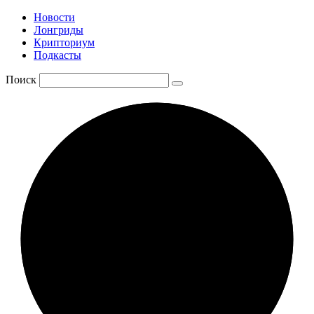
Новости
Лонгриды
Крипториум
Подкасты
Поиск