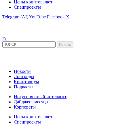
Цены криптовалют
Спецпроекты
Telegram (AI)
YouTube
Facebook
X
En
Новости
Лонгриды
Крипториум
Подкасты
Искусственный интеллект
Дайджест месяца
Корпораты
Цены криптовалют
Спецпроекты