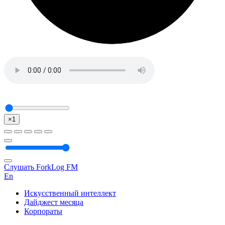
×1
Слушать ForkLog FM
En
Искусственный интеллект
Дайджест месяца
Корпораты