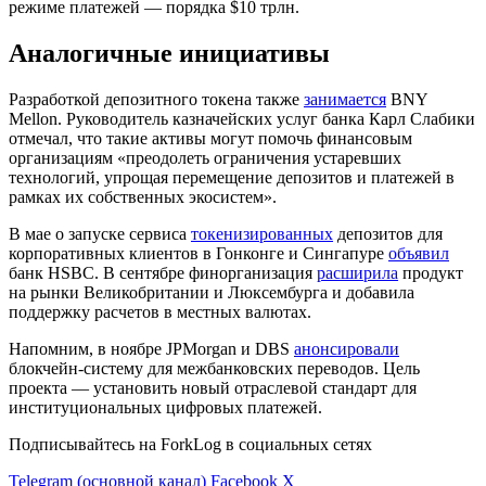
режиме платежей — порядка $10 трлн.
Аналогичные инициативы
Разработкой депозитного токена также
занимается
BNY
Mellon. Руководитель казначейских услуг банка Карл Слабики
отмечал, что такие активы могут помочь финансовым
организациям «преодолеть ограничения устаревших
технологий, упрощая перемещение депозитов и платежей в
рамках их собственных экосистем».
В мае о запуске сервиса
токенизированных
депозитов для
корпоративных клиентов в Гонконге и Сингапуре
объявил
банк HSBC. В сентябре финорганизация
расширила
продукт
на рынки Великобритании и Люксембурга и добавила
поддержку расчетов в местных валютах.
Напомним, в ноябре JPMorgan и DBS
анонсировали
блокчейн-систему для межбанковских переводов. Цель
проекта — установить новый отраслевой стандарт для
институциональных цифровых платежей.
Подписывайтесь на ForkLog в социальных сетях
Telegram (основной канал)
Facebook
X