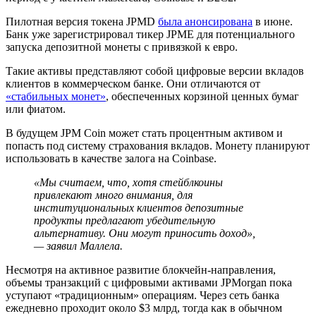
Пилотная версия токена JPMD
была анонсирована
в июне.
Банк уже зарегистрировал тикер JPME для потенциального
запуска депозитной монеты с привязкой к евро.
Такие активы представляют собой цифровые версии вкладов
клиентов в коммерческом банке. Они отличаются от
«стабильных монет»
, обеспеченных корзиной ценных бумаг
или фиатом.
В будущем JPM Coin может стать процентным активом и
попасть под систему страхования вкладов. Монету планируют
использовать в качестве залога на Coinbase.
«Мы считаем, что, хотя стейблкоины
привлекают много внимания, для
институциональных клиентов депозитные
продукты предлагают убедительную
альтернативу. Они могут приносить доход»,
— заявил Маллела.
Несмотря на активное развитие блокчейн-направления,
объемы транзакций с цифровыми активами JPMorgan пока
уступают «традиционным» операциям. Через сеть банка
ежедневно проходит около $3 млрд, тогда как в обычном