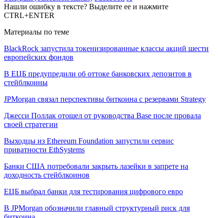
Нашли ошибку в тексте? Выделите ее и нажмите
CTRL+ENTER
Материалы по теме
BlackRock запустила токенизированные классы акций шести
европейских фондов
В ЕЦБ предупредили об оттоке банковских депозитов в
стейблкоины
JPMorgan связал перспективы биткоина с резервами Strategy
Джесси Поллак отошел от руководства Base после провала
своей стратегии
Выходцы из Ethereum Foundation запустили сервис
приватности EthSystems
Банки США потребовали закрыть лазейки в запрете на
доходность стейблкоинов
ЕЦБ выбрал банки для тестирования цифрового евро
В JPMorgan обозначили главный структурный риск для
биткоина