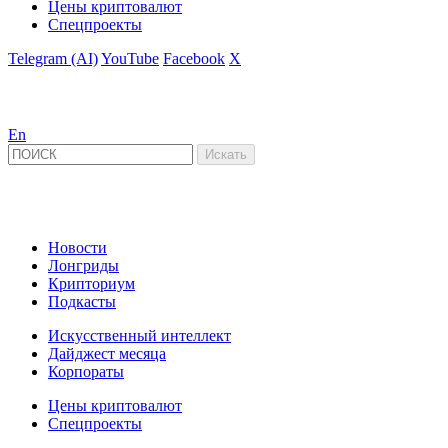
Цены криптовалют
Спецпроекты
Telegram (AI)
YouTube
Facebook
X
En
Новости
Лонгриды
Крипториум
Подкасты
Искусственный интеллект
Дайджест месяца
Корпораты
Цены криптовалют
Спецпроекты