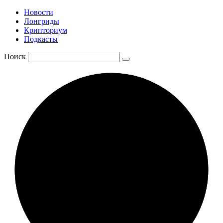
Новости
Лонгриды
Крипториум
Подкасты
Поиск