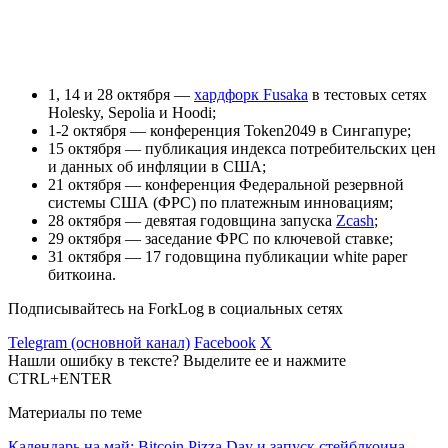
1, 14 и 28 октября —
хардфорк Fusaka
в тестовых сетях
Holesky, Sepolia и Hoodi;
1-2 октября — конференция Token2049 в Сингапуре;
15 октября — публикация индекса потребительских цен
и данных об инфляции в США;
21 октября — конференция Федеральной резервной
системы США (ФРС) по платежным инновациям;
28 октября — девятая годовщина запуска
Zcash
;
29 октября — заседание ФРС по ключевой ставке;
31 октября — 17 годовщина публикации white paper
биткоина.
Подписывайтесь на ForkLog в социальных сетях
Telegram (основной канал)
Facebook
X
Нашли ошибку в тексте? Выделите ее и нажмите
CTRL+ENTER
Материалы по теме
Календарь на май: Bitcoin Pizza Day и запуск стейблкоина