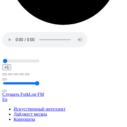
×1
Слушать ForkLog FM
En
Искусственный интеллект
Дайджест месяца
Корпораты