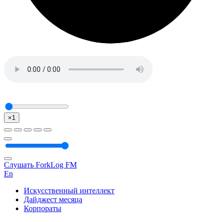
×1
Слушать ForkLog FM
En
Искусственный интеллект
Дайджест месяца
Корпораты