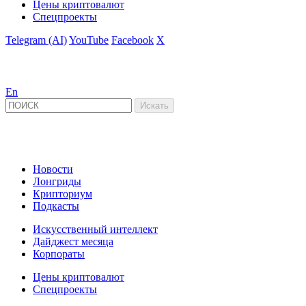
Цены криптовалют
Спецпроекты
Telegram (AI)
YouTube
Facebook
X
En
Новости
Лонгриды
Крипториум
Подкасты
Искусственный интеллект
Дайджест месяца
Корпораты
Цены криптовалют
Спецпроекты