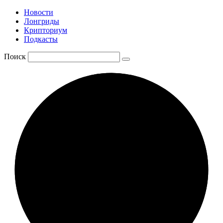
Новости
Лонгриды
Крипториум
Подкасты
Поиск