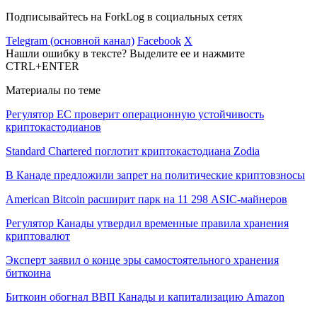
Подписывайтесь на ForkLog в социальных сетях
Telegram (основной канал)
Facebook
X
Нашли ошибку в тексте? Выделите ее и нажмите
CTRL+ENTER
Материалы по теме
Регулятор ЕС проверит операционную устойчивость
криптокастодианов
Standard Chartered поглотит криптокастодиана Zodia
В Канаде предложили запрет на политические криптовзносы
American Bitcoin расширит парк на 11 298 ASIC-майнеров
Регулятор Канады утвердил временные правила хранения
криптовалют
Эксперт заявил о конце эры самостоятельного хранения
биткоина
Биткоин обогнал ВВП Канады и капитализацию Amazon